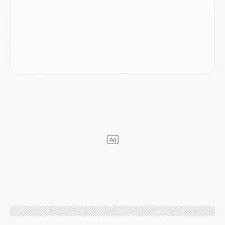
Europe
- Gros coup dur pour Aston Villa avant de croiser le PSG
DIMANCHE 02 AOÛT
Mercato
- Le transfert de Kolo Muani à la Juventus est officiel
Mercato
- [MAJ] Le PSG a fait une grosse offre à Parme pour Suzuki
Mercato
- Le PSG a envoyé une première offre pour Mika Godts
Club
- Après Pacho, d'autres retours en vue
Mercato
- Changement de dernière minute pour Kolo Muani
SAMEDI 01 AOÛT
Mercato
- L'agent de Mika Godts confirme un accord avec le PSG
Club
- Quels numéros de maillot pour Akliouche et Digne au PSG ?
Match
- Un hommage prévu lors de Brest/PSG
Mercato
- Le PSG et le Barça ont rendez-vous pour Ferran Torres
Mercato
- Guéla Doué dans les listes du PSG
Mercato
- Le transfert de Mika Godts au PSG en bonne voie
VENDREDI 31 JUILLET
Match
- Un diffuseur annoncé pour les deux premiers matchs amicaux du PSG
Mercato
- Le transfert d'Akliouche au PSG bouclé, le montant se précise