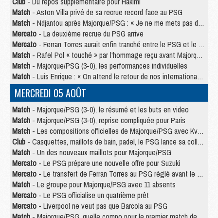
Club
- Du repos supplémentaire pour Hakimi
Match
- Aston Villa privé de sa recrue record face au PSG
Match
- Ndjantou après Majorque/PSG : « Je ne me mets pas de plafond »
Mercato
- La deuxième recrue du PSG arrive
Mercato
- Ferran Torres aurait enfin tranché entre le PSG et le Barça
Match
- Rafel Pol « touché » par l'hommage reçu avant Majorque/PSG
Match
- Majorque/PSG (3-0), les performances individuelles
Match
- Luis Enrique : « On attend le retour de nos internationaux »
MERCREDI 05 AOÛT
Match
- Majorque/PSG (3-0), le résumé et les buts en video
Match
- Majorque/PSG (3-0), reprise compliquée pour Paris
Match
- Les compositions officielles de Majorque/PSG avec Kvara et de nombreux jeunes
Club
- Casquettes, maillots de bain, padel, le PSG lance sa collection été
Match
- Un des nouveaux maillots pour Majorque/PSG
Mercato
- Le PSG prépare une nouvelle offre pour Suzuki
Mercato
- Le transfert de Ferran Torres au PSG réglé avant le 12 août ?
Match
- Le groupe pour Majorque/PSG avec 11 absents
Mercato
- Le PSG officialise un quatrième prêt
Mercato
- Liverpool ne veut pas que Barcola au PSG
Match
- Majorque/PSG, quelle compo pour le premier match de la saison 2026/27 ?