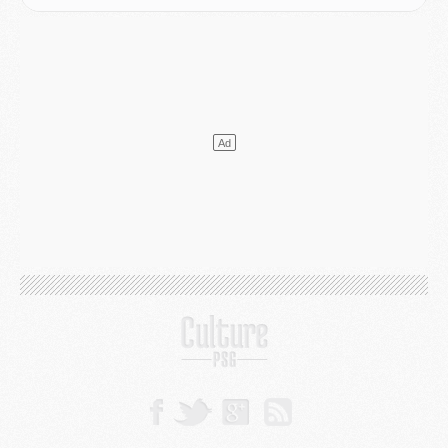
Club
- Après Pacho, d'autres retours en vue
Mercato
- Changement de dernière minute pour Kolo Muani
SAMEDI 01 AOÛT
Mercato
- L'agent de Mika Godts confirme un accord avec le PSG
Club
- Quels numéros de maillot pour Akliouche et Digne au PSG ?
Match
- Un hommage prévu lors de Brest/PSG
Mercato
- Le PSG et le Barça ont rendez-vous pour Ferran Torres
Mercato
- Guéla Doué dans les listes du PSG
Mercato
- Le transfert de Mika Godts au PSG en bonne voie
VENDREDI 31 JUILLET
Match
- Un diffuseur annoncé pour les deux premiers matchs amicaux du PSG
Mercato
- Le transfert d'Akliouche au PSG bouclé, le montant se précise
Club
- Un retour majeur dans le groupe du PSG
Club
- [MAJ] Ndjantou et deux jeunes du PSG annoncés dans un tournoi U21
Mercato
- L'étonnante piste Suzuki confirmée et onéreuse
JEUDI 30 JUILLET
Sélections
- Ancelotti fait le ménage au Brésil mais veut garder Marquinhos