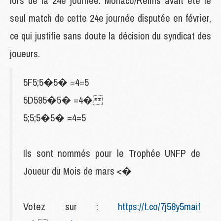
lors de la 24e journée. Monaco/Reims avait été le
seul match de cette 24e journée disputée en février,
ce qui justifie sans doute la décision du syndicat des
joueurs.
5F5;5�5� =4=5
5D595�5� =4�
5;5;5�5� =4=5
Ils sont nommés pour le Trophée UNFP de
Joueur du Mois de mars <�
Votez sur :
https://t.co/7j58y5maif