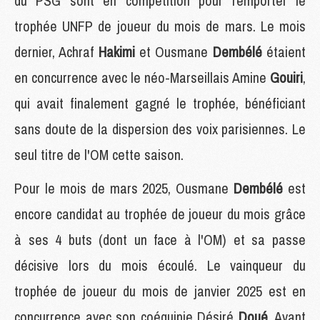
du PSG sont en compétition pour remporter le
trophée UNFP de joueur du mois de mars. Le mois
dernier, Achraf
Hakimi
et Ousmane
Dembélé
étaient
en concurrence avec le néo-Marseillais Amine
Gouiri
,
qui avait finalement gagné le trophée, bénéficiant
sans doute de la dispersion des voix parisiennes. Le
seul titre de l'OM cette saison.
Pour le mois de mars 2025, Ousmane
Dembélé
est
encore candidat au trophée de joueur du mois grâce
à ses 4 buts (dont un face à l'OM) et sa passe
décisive lors du mois écoulé. Le vainqueur du
trophée de joueur du mois de janvier 2025 est en
concurrence avec son coéquipie Désiré
Doué
. Avant