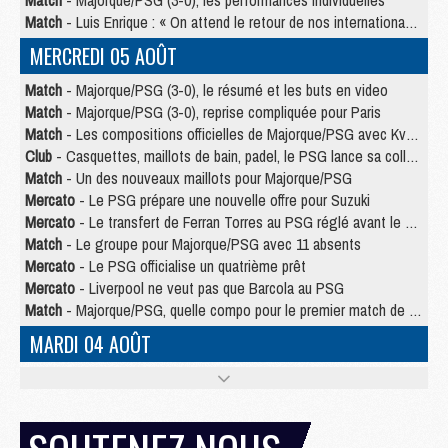
Match
- Majorque/PSG (3-0), les performances individuelles
Match
- Luis Enrique : « On attend le retour de nos internationaux »
MERCREDI 05 AOÛT
Match
- Majorque/PSG (3-0), le résumé et les buts en video
Match
- Majorque/PSG (3-0), reprise compliquée pour Paris
Match
- Les compositions officielles de Majorque/PSG avec Kvara et de nombreux jeunes
Club
- Casquettes, maillots de bain, padel, le PSG lance sa collection été
Match
- Un des nouveaux maillots pour Majorque/PSG
Mercato
- Le PSG prépare une nouvelle offre pour Suzuki
Mercato
- Le transfert de Ferran Torres au PSG réglé avant le 12 août ?
Match
- Le groupe pour Majorque/PSG avec 11 absents
Mercato
- Le PSG officialise un quatrième prêt
Mercato
- Liverpool ne veut pas que Barcola au PSG
Match
- Majorque/PSG, quelle compo pour le premier match de la saison 2026/27 ?
MARDI 04 AOÛT
Europe
- Les chapeaux provisoires de la Ligue des champions 2026/27
Podcast
- Podcast CulturePSG : Akliouche présenté par un fan de Monaco
Club
- Le PSG dévoile sa première collection d'entraînement pour 2026/2027
Discipline
- Un arbitre inattendu, mais porte-bonheur pour Lens/PSG