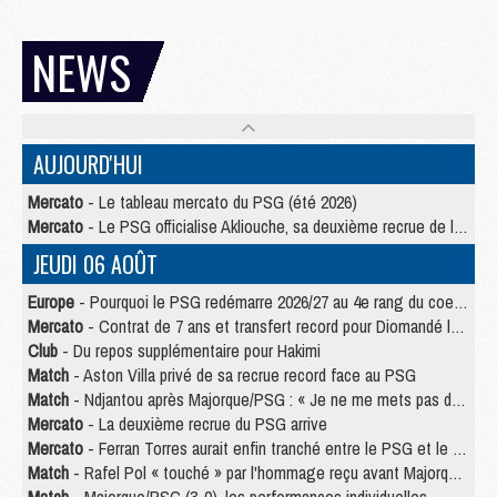
NEWS
AUJOURD'HUI
Mercato
- Le tableau mercato du PSG (été 2026)
Mercato
- Le PSG officialise Akliouche, sa deuxième recrue de l’été
JEUDI 06 AOÛT
Europe
- Pourquoi le PSG redémarre 2026/27 au 4e rang du coefficient UEFA
Mercato
- Contrat de 7 ans et transfert record pour Diomandé loin du PSG
Club
- Du repos supplémentaire pour Hakimi
Match
- Aston Villa privé de sa recrue record face au PSG
Match
- Ndjantou après Majorque/PSG : « Je ne me mets pas de plafond »
Mercato
- La deuxième recrue du PSG arrive
Mercato
- Ferran Torres aurait enfin tranché entre le PSG et le Barça
Match
- Rafel Pol « touché » par l'hommage reçu avant Majorque/PSG