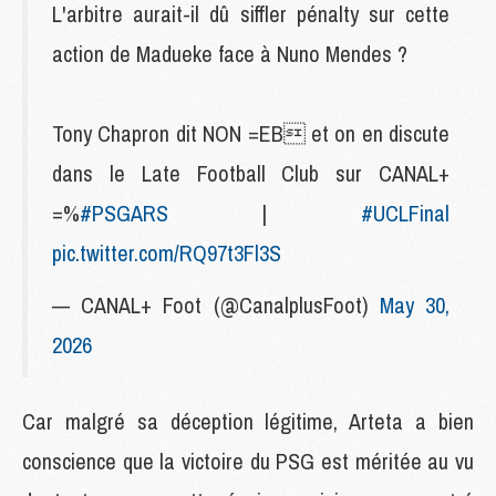
L'arbitre aurait-il dû siffler pénalty sur cette
action de Madueke face à Nuno Mendes ?
Tony Chapron dit NON =E‍B et on en discute
dans le Late Football Club sur CANAL+
=%
#PSGARS
|
#UCLFinal
pic.twitter.com/RQ97t3Fl3S
— CANAL+ Foot (@CanalplusFoot)
May 30,
2026
Car malgré sa déception légitime, Arteta a bien
conscience que la victoire du PSG est méritée au vu