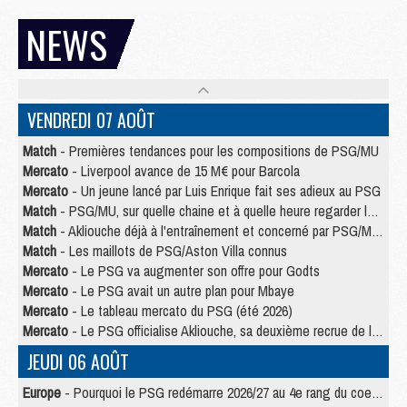
NEWS
VENDREDI 07 AOÛT
Match
- Premières tendances pour les compositions de PSG/MU
Mercato
- Liverpool avance de 15 M€ pour Barcola
Mercato
- Un jeune lancé par Luis Enrique fait ses adieux au PSG
Match
- PSG/MU, sur quelle chaine et à quelle heure regarder le match ?
Match
- Akliouche déjà à l'entraînement et concerné par PSG/MU ?
Match
- Les maillots de PSG/Aston Villa connus
Mercato
- Le PSG va augmenter son offre pour Godts
Mercato
- Le PSG avait un autre plan pour Mbaye
Mercato
- Le tableau mercato du PSG (été 2026)
Mercato
- Le PSG officialise Akliouche, sa deuxième recrue de l’été
JEUDI 06 AOÛT
Europe
- Pourquoi le PSG redémarre 2026/27 au 4e rang du coefficient UEFA