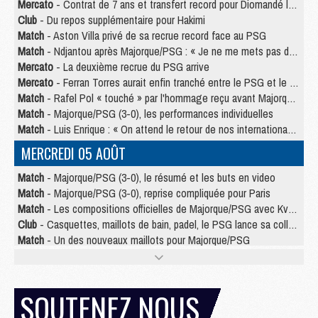
Mercato
- Contrat de 7 ans et transfert record pour Diomandé loin du PSG
Club
- Du repos supplémentaire pour Hakimi
Match
- Aston Villa privé de sa recrue record face au PSG
Match
- Ndjantou après Majorque/PSG : « Je ne me mets pas de plafond »
Mercato
- La deuxième recrue du PSG arrive
Mercato
- Ferran Torres aurait enfin tranché entre le PSG et le Barça
Match
- Rafel Pol « touché » par l'hommage reçu avant Majorque/PSG
Match
- Majorque/PSG (3-0), les performances individuelles
Match
- Luis Enrique : « On attend le retour de nos internationaux »
MERCREDI 05 AOÛT
Match
- Majorque/PSG (3-0), le résumé et les buts en video
Match
- Majorque/PSG (3-0), reprise compliquée pour Paris
Match
- Les compositions officielles de Majorque/PSG avec Kvara et de nombreux jeunes
Club
- Casquettes, maillots de bain, padel, le PSG lance sa collection été
Match
- Un des nouveaux maillots pour Majorque/PSG
Mercato
- Le PSG prépare une nouvelle offre pour Suzuki
Mercato
- Le transfert de Ferran Torres au PSG réglé avant le 12 août ?
Match
- Le groupe pour Majorque/PSG avec 11 absents
SOUTENEZ NOUS
Mercato
- Le PSG officialise un quatrième prêt