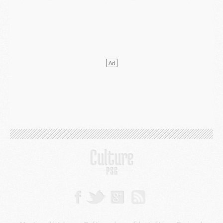
Mercato
- Ferran Torres ne serait pas à vendre, mais...
Europe
- Gros coup dur pour Aston Villa avant de croiser le PSG
DIMANCHE 02 AOÛT
Mercato
- Le transfert de Kolo Muani à la Juventus est officiel
Mercato
- [MAJ] Le PSG a fait une grosse offre à Parme pour Suzuki
Mercato
- Le PSG a envoyé une première offre pour Mika Godts
Club
- Après Pacho, d'autres retours en vue
Mercato
- Changement de dernière minute pour Kolo Muani
SAMEDI 01 AOÛT
Mercato
- L'agent de Mika Godts confirme un accord avec le PSG
Club
- Quels numéros de maillot pour Akliouche et Digne au PSG ?
Match
- Un hommage prévu lors de Brest/PSG
Mercato
- Le PSG et le Barça ont rendez-vous pour Ferran Torres
Mercato
- Guéla Doué dans les listes du PSG
Mercato
- Le transfert de Mika Godts au PSG en bonne voie
VENDREDI 31 JUILLET
Match
- Un diffuseur annoncé pour les deux premiers matchs amicaux du PSG