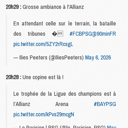
20h29 :
Grosse ambiance à l'Allianz
En attendant celle sur le terrain, la bataille
des tribunes �
#FCBPSG
@90minFR
pic.twitter.com/5ZY2rRcsgL
— Ilies Peeters (@IliesPeeters)
May 6, 2026
20h28 :
Une copine est là !
Le trophée de la Ligue des champions est à
l’Allianz Arena
#BAYPSG
pic.twitter.com/kPvs29mcgN
— Le Parisien | PSG (@le_Parisien_PSG)
May