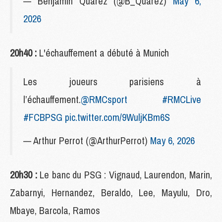
— Benjamin Quarez (@B_Quarez)
May 6,
2026
20h40 :
L'échauffement a débuté à Munich
Les joueurs parisiens à
l’échauffement.
@RMCsport
#RMCLive
#FCBPSG
pic.twitter.com/9WuljKBm6S
— Arthur Perrot (@ArthurPerrot)
May 6, 2026
20h30 :
Le banc du PSG : Vignaud, Laurendon, Marin,
Zabarnyi, Hernandez, Beraldo, Lee, Mayulu, Dro,
Mbaye, Barcola, Ramos