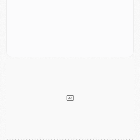
Club
- Le PSG dévoile sa première collection d'entraînement pour 2026/2027
Discipline
- Un arbitre inattendu, mais porte-bonheur pour Lens/PSG
Match
- Majorque/PSG, sur quelle chaine et à quelle heure regarder le match ?
Mercato
- Le plan du PSG pour Suzuki et Chevalier se précise
Mercato
- L'Ajax refuse la première offre du PSG pour Godts
Mercato
- Le PSG veut accélérer, Ferran Torres temporise
Mercato
- Liverpool encore très loin du compte pour Barcola
LUNDI 03 AOÛT
Match
- Podcast CulturePSG : Mercato (Godts, Suzuki, Akliouche, Barcola, etc)
Mercato
- L'Ajax attend bien plus de 45M pour Mika Godts
Club
- Quatre retours importants dans le groupe du PSG, et un plus discret
Mercato
- Ayari file en Ligue 2
Club
- Le PSG s'associe avec un géant de la tech
Mercato
- Vu d'Italie, le transfert de Suzuki au PSG est bien engagé
Mercato
- Ferran Torres ne serait pas à vendre, mais...
Europe
- Gros coup dur pour Aston Villa avant de croiser le PSG
DIMANCHE 02 AOÛT
Mercato
- Le transfert de Kolo Muani à la Juventus est officiel