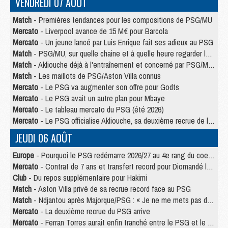
VENDREDI 07 AOÛT
Match
- Premières tendances pour les compositions de PSG/MU
Mercato
- Liverpool avance de 15 M€ pour Barcola
Mercato
- Un jeune lancé par Luis Enrique fait ses adieux au PSG
Match
- PSG/MU, sur quelle chaine et à quelle heure regarder le match ?
Match
- Akliouche déjà à l'entraînement et concerné par PSG/MU ?
Match
- Les maillots de PSG/Aston Villa connus
Mercato
- Le PSG va augmenter son offre pour Godts
Mercato
- Le PSG avait un autre plan pour Mbaye
Mercato
- Le tableau mercato du PSG (été 2026)
Mercato
- Le PSG officialise Akliouche, sa deuxième recrue de l’été
JEUDI 06 AOÛT
Europe
- Pourquoi le PSG redémarre 2026/27 au 4e rang du coefficient UEFA
Mercato
- Contrat de 7 ans et transfert record pour Diomandé loin du PSG
Club
- Du repos supplémentaire pour Hakimi
Match
- Aston Villa privé de sa recrue record face au PSG
Match
- Ndjantou après Majorque/PSG : « Je ne me mets pas de plafond »
Mercato
- La deuxième recrue du PSG arrive
Mercato
- Ferran Torres aurait enfin tranché entre le PSG et le Barça