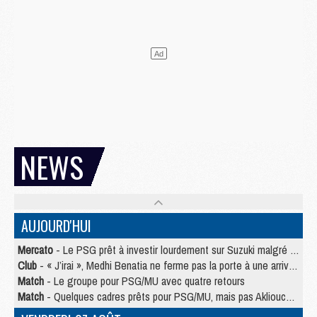
NEWS
AUJOURD'HUI
Mercato
- Le PSG prêt à investir lourdement sur Suzuki malgré Safonov et Chevalier
Club
- « J’irai », Medhi Benatia ne ferme pas la porte à une arrivée au PSG
Match
- Le groupe pour PSG/MU avec quatre retours
Match
- Quelques cadres prêts pour PSG/MU, mais pas Akliouche ?