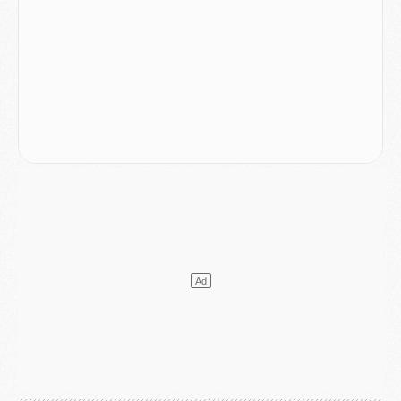
DIMANCHE 02 AOÛT
Mercato
- Le transfert de Kolo Muani à la Juventus est officiel
Mercato
- [MAJ] Le PSG a fait une grosse offre à Parme pour Suzuki
Mercato
- Le PSG a envoyé une première offre pour Mika Godts
Club
- Après Pacho, d'autres retours en vue
Mercato
- Changement de dernière minute pour Kolo Muani
SAMEDI 01 AOÛT
Mercato
- L'agent de Mika Godts confirme un accord avec le PSG
Club
- Quels numéros de maillot pour Akliouche et Digne au PSG ?
Match
- Un hommage prévu lors de Brest/PSG
Mercato
- Le PSG et le Barça ont rendez-vous pour Ferran Torres
Mercato
- Guéla Doué dans les listes du PSG
Mercato
- Le transfert de Mika Godts au PSG en bonne voie
VENDREDI 31 JUILLET
Match
- Un diffuseur annoncé pour les deux premiers matchs amicaux du PSG
Mercato
- Le transfert d'Akliouche au PSG bouclé, le montant se précise
Club
- Un retour majeur dans le groupe du PSG