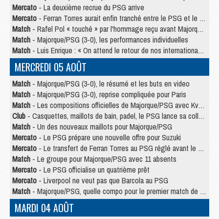
Mercato
- La deuxième recrue du PSG arrive
Mercato
- Ferran Torres aurait enfin tranché entre le PSG et le Barça
Match
- Rafel Pol « touché » par l'hommage reçu avant Majorque/PSG
Match
- Majorque/PSG (3-0), les performances individuelles
Match
- Luis Enrique : « On attend le retour de nos internationaux »
MERCREDI 05 AOÛT
Match
- Majorque/PSG (3-0), le résumé et les buts en video
Match
- Majorque/PSG (3-0), reprise compliquée pour Paris
Match
- Les compositions officielles de Majorque/PSG avec Kvara et de nombreux jeunes
Club
- Casquettes, maillots de bain, padel, le PSG lance sa collection été
Match
- Un des nouveaux maillots pour Majorque/PSG
Mercato
- Le PSG prépare une nouvelle offre pour Suzuki
Mercato
- Le transfert de Ferran Torres au PSG réglé avant le 12 août ?
Match
- Le groupe pour Majorque/PSG avec 11 absents
Mercato
- Le PSG officialise un quatrième prêt
Mercato
- Liverpool ne veut pas que Barcola au PSG
Match
- Majorque/PSG, quelle compo pour le premier match de la saison 2026/27 ?
MARDI 04 AOÛT