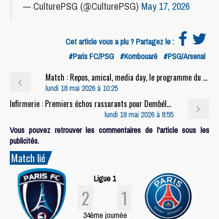
— CulturePSG (@CulturePSG)
May 17, 2026
Cet article vous a plu ? Partagez le :
#Paris FC/PSG
#Kombouaré
#PSG/Arsenal
Match : Repos, amical, media day, le programme du PSG avant Arsenal
lundi 18 mai 2026 à 10:25
Infirmerie : Premiers échos rassurants pour Dembélé en vue de PSG/Arsenal
lundi 18 mai 2026 à 8:55
Vous pouvez retrouver les commentaires de l'article sous les
publicités.
Match lié
Ligue 1
2
1
34ème journée