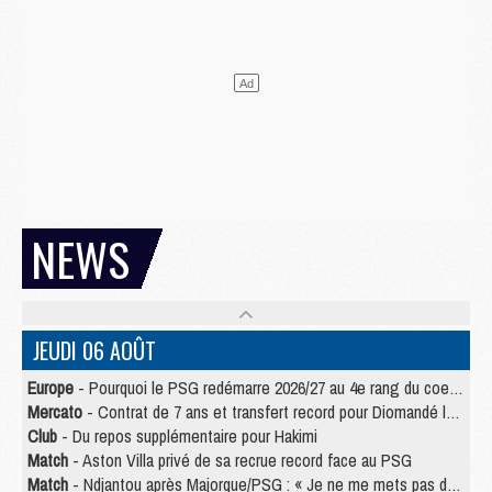
NEWS
JEUDI 06 AOÛT
Europe
- Pourquoi le PSG redémarre 2026/27 au 4e rang du coefficient UEFA
Mercato
- Contrat de 7 ans et transfert record pour Diomandé loin du PSG
Club
- Du repos supplémentaire pour Hakimi
Match
- Aston Villa privé de sa recrue record face au PSG
Match
- Ndjantou après Majorque/PSG : « Je ne me mets pas de plafond »