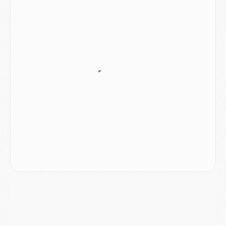
Europe
- Gros coup dur pour Aston Villa avant de croiser le PSG
DIMANCHE 02 AOÛT
Mercato
- Le transfert de Kolo Muani à la Juventus est officiel
Mercato
- [MAJ] Le PSG a fait une grosse offre à Parme pour Suzuki
Mercato
- Le PSG a envoyé une première offre pour Mika Godts
Club
- Après Pacho, d'autres retours en vue
Mercato
- Changement de dernière minute pour Kolo Muani
SAMEDI 01 AOÛT
Mercato
- L'agent de Mika Godts confirme un accord avec le PSG
Club
- Quels numéros de maillot pour Akliouche et Digne au PSG ?
Match
- Un hommage prévu lors de Brest/PSG
Mercato
- Le PSG et le Barça ont rendez-vous pour Ferran Torres
Mercato
- Guéla Doué dans les listes du PSG
Mercato
- Le transfert de Mika Godts au PSG en bonne voie
VENDREDI 31 JUILLET
Match
- Un diffuseur annoncé pour les deux premiers matchs amicaux du PSG
Mercato
- Le transfert d'Akliouche au PSG bouclé, le montant se précise