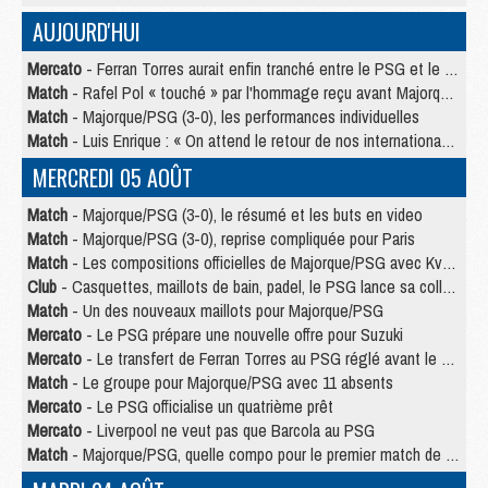
AUJOURD'HUI
Mercato
- Ferran Torres aurait enfin tranché entre le PSG et le Barça
Match
- Rafel Pol « touché » par l'hommage reçu avant Majorque/PSG
Match
- Majorque/PSG (3-0), les performances individuelles
Match
- Luis Enrique : « On attend le retour de nos internationaux »
MERCREDI 05 AOÛT
Match
- Majorque/PSG (3-0), le résumé et les buts en video
Match
- Majorque/PSG (3-0), reprise compliquée pour Paris
Match
- Les compositions officielles de Majorque/PSG avec Kvara et de nombreux jeunes
Club
- Casquettes, maillots de bain, padel, le PSG lance sa collection été
Match
- Un des nouveaux maillots pour Majorque/PSG
Mercato
- Le PSG prépare une nouvelle offre pour Suzuki
Mercato
- Le transfert de Ferran Torres au PSG réglé avant le 12 août ?
Match
- Le groupe pour Majorque/PSG avec 11 absents
Mercato
- Le PSG officialise un quatrième prêt
Mercato
- Liverpool ne veut pas que Barcola au PSG
Match
- Majorque/PSG, quelle compo pour le premier match de la saison 2026/27 ?