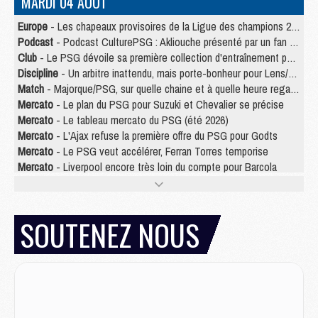
MARDI 04 AOÛT
Europe
- Les chapeaux provisoires de la Ligue des champions 2026/27
Podcast
- Podcast CulturePSG : Akliouche présenté par un fan de Monaco
Club
- Le PSG dévoile sa première collection d'entraînement pour 2026/2027
Discipline
- Un arbitre inattendu, mais porte-bonheur pour Lens/PSG
Match
- Majorque/PSG, sur quelle chaine et à quelle heure regarder le match ?
Mercato
- Le plan du PSG pour Suzuki et Chevalier se précise
Mercato
- Le tableau mercato du PSG (été 2026)
Mercato
- L'Ajax refuse la première offre du PSG pour Godts
Mercato
- Le PSG veut accélérer, Ferran Torres temporise
Mercato
- Liverpool encore très loin du compte pour Barcola
LUNDI 03 AOÛT
Match
- Podcast CulturePSG : Mercato (Godts, Suzuki, Akliouche, Barcola, etc)
SOUTENEZ NOUS
Mercato
- L'Ajax attend bien plus de 45M pour Mika Godts
Club
- Quatre retours importants dans le groupe du PSG, et un plus discret
Mercato
- Ayari file en Ligue 2
Club
- Le PSG s'associe avec un géant de la tech
Mercato
- Vu d'Italie, le transfert de Suzuki au PSG est bien engagé
Mercato
- Ferran Torres ne serait pas à vendre, mais...