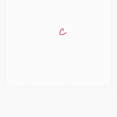
Club
- Quatre retours importants dans le groupe du PSG, et un plus discret
Mercato
- Ayari file en Ligue 2
Club
- Le PSG s'associe avec un géant de la tech
Mercato
- Vu d'Italie, le transfert de Suzuki au PSG est bien engagé
Mercato
- Ferran Torres ne serait pas à vendre, mais...
Europe
- Gros coup dur pour Aston Villa avant de croiser le PSG
DIMANCHE 02 AOÛT
Mercato
- Le transfert de Kolo Muani à la Juventus est officiel
Mercato
- [MAJ] Le PSG a fait une grosse offre à Parme pour Suzuki
Mercato
- Le PSG a envoyé une première offre pour Mika Godts
Club
- Après Pacho, d'autres retours en vue
Mercato
- Changement de dernière minute pour Kolo Muani
SAMEDI 01 AOÛT
Mercato
- L'agent de Mika Godts confirme un accord avec le PSG
Club
- Quels numéros de maillot pour Akliouche et Digne au PSG ?
Match
- Un hommage prévu lors de Brest/PSG
Mercato
- Le PSG et le Barça ont rendez-vous pour Ferran Torres
Mercato
- Guéla Doué dans les listes du PSG