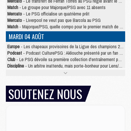
Mercato
- Le transfert de Ferran Torres au PSG réglé avant le 12 août ?
Match
- Le groupe pour Majorque/PSG avec 11 absents
Mercato
- Le PSG officialise un quatrième prêt
Mercato
- Liverpool ne veut pas que Barcola au PSG
Match
- Majorque/PSG, quelle compo pour le premier match de la saison 2026/27 ?
MARDI 04 AOÛT
Europe
- Les chapeaux provisoires de la Ligue des champions 2026/27
Podcast
- Podcast CulturePSG : Akliouche présenté par un fan de Monaco
Club
- Le PSG dévoile sa première collection d'entraînement pour 2026/2027
Discipline
- Un arbitre inattendu, mais porte-bonheur pour Lens/PSG
Match
- Majorque/PSG, sur quelle chaine et à quelle heure regarder le match ?
Mercato
- Le plan du PSG pour Suzuki et Chevalier se précise
Mercato
- Le tableau mercato du PSG (été 2026)
SOUTENEZ NOUS
Mercato
- L'Ajax refuse la première offre du PSG pour Godts
Mercato
- Le PSG veut accélérer, Ferran Torres temporise
Mercato
- Liverpool encore très loin du compte pour Barcola
LUNDI 03 AOÛT
Match
- Podcast CulturePSG : Mercato (Godts, Suzuki, Akliouche, Barcola, etc)
Mercato
- L'Ajax attend bien plus de 45M pour Mika Godts