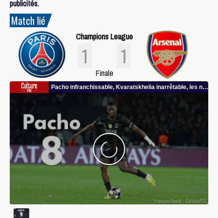
publicités.
Match lié
Champions League
1
1
Finale