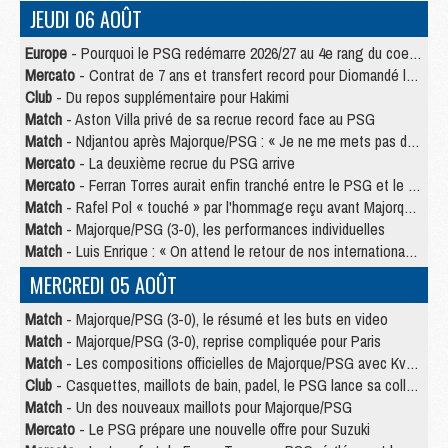
JEUDI 06 AOÛT
Europe
- Pourquoi le PSG redémarre 2026/27 au 4e rang du coefficient UEFA
Mercato
- Contrat de 7 ans et transfert record pour Diomandé loin du PSG
Club
- Du repos supplémentaire pour Hakimi
Match
- Aston Villa privé de sa recrue record face au PSG
Match
- Ndjantou après Majorque/PSG : « Je ne me mets pas de plafond »
Mercato
- La deuxième recrue du PSG arrive
Mercato
- Ferran Torres aurait enfin tranché entre le PSG et le Barça
Match
- Rafel Pol « touché » par l'hommage reçu avant Majorque/PSG
Match
- Majorque/PSG (3-0), les performances individuelles
Match
- Luis Enrique : « On attend le retour de nos internationaux »
MERCREDI 05 AOÛT
Match
- Majorque/PSG (3-0), le résumé et les buts en video
Match
- Majorque/PSG (3-0), reprise compliquée pour Paris
Match
- Les compositions officielles de Majorque/PSG avec Kvara et de nombreux jeunes
Club
- Casquettes, maillots de bain, padel, le PSG lance sa collection été
Match
- Un des nouveaux maillots pour Majorque/PSG
Mercato
- Le PSG prépare une nouvelle offre pour Suzuki