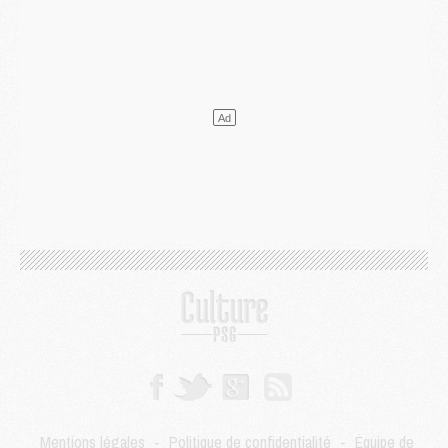
Mercato
- Ferran Torres ne serait pas à vendre, mais...
Europe
- Gros coup dur pour Aston Villa avant de croiser le PSG
DIMANCHE 02 AOÛT
Mercato
- Le transfert de Kolo Muani à la Juventus est officiel
Mercato
- [MAJ] Le PSG a fait une grosse offre à Parme pour Suzuki
Mercato
- Le PSG a envoyé une première offre pour Mika Godts
Club
- Après Pacho, d'autres retours en vue
Mercato
- Changement de dernière minute pour Kolo Muani
SAMEDI 01 AOÛT
Mercato
- L'agent de Mika Godts confirme un accord avec le PSG
Club
- Quels numéros de maillot pour Akliouche et Digne au PSG ?
Match
- Un hommage prévu lors de Brest/PSG
Mercato
- Le PSG et le Barça ont rendez-vous pour Ferran Torres
Mercato
- Guéla Doué dans les listes du PSG
Mercato
- Le transfert de Mika Godts au PSG en bonne voie
VENDREDI 31 JUILLET
Match
- Un diffuseur annoncé pour les deux premiers matchs amicaux du PSG
Mentions légales
-
Politique de confidentialité
-
Équipe de