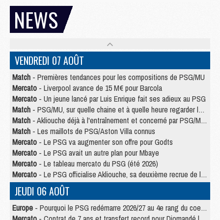
NEWS
VENDREDI 07 AOÛT
Match
- Premières tendances pour les compositions de PSG/MU
Mercato
- Liverpool avance de 15 M€ pour Barcola
Mercato
- Un jeune lancé par Luis Enrique fait ses adieux au PSG
Match
- PSG/MU, sur quelle chaine et à quelle heure regarder le match ?
Match
- Akliouche déjà à l'entraînement et concerné par PSG/MU ?
Match
- Les maillots de PSG/Aston Villa connus
Mercato
- Le PSG va augmenter son offre pour Godts
Mercato
- Le PSG avait un autre plan pour Mbaye
Mercato
- Le tableau mercato du PSG (été 2026)
Mercato
- Le PSG officialise Akliouche, sa deuxième recrue de l’été
JEUDI 06 AOÛT
Europe
- Pourquoi le PSG redémarre 2026/27 au 4e rang du coefficient UEFA
Mercato
- Contrat de 7 ans et transfert record pour Diomandé loin du PSG