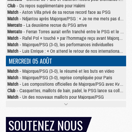
Club
- Du repos supplémentaire pour Hakimi
Match
- Aston Villa privé de sa recrue record face au PSG
Match
- Ndjantou après Majorque/PSG : « Je ne me mets pas de plafond »
Mercato
- La deuxième recrue du PSG arrive
Mercato
- Ferran Torres aurait enfin tranché entre le PSG et le Barça
Match
- Rafel Pol « touché » par l'hommage reçu avant Majorque/PSG
Match
- Majorque/PSG (3-0), les performances individuelles
Match
- Luis Enrique : « On attend le retour de nos internationaux »
MERCREDI 05 AOÛT
Match
- Majorque/PSG (3-0), le résumé et les buts en video
Match
- Majorque/PSG (3-0), reprise compliquée pour Paris
Match
- Les compositions officielles de Majorque/PSG avec Kvara et de nombreux jeunes
Club
- Casquettes, maillots de bain, padel, le PSG lance sa collection été
Match
- Un des nouveaux maillots pour Majorque/PSG
Mercato
- Le PSG prépare une nouvelle offre pour Suzuki
Mercato
- Le transfert de Ferran Torres au PSG réglé avant le 12 août ?
Match
- Le groupe pour Majorque/PSG avec 11 absents
SOUTENEZ NOUS
Mercato
- Le PSG officialise un quatrième prêt
Mercato
- Liverpool ne veut pas que Barcola au PSG