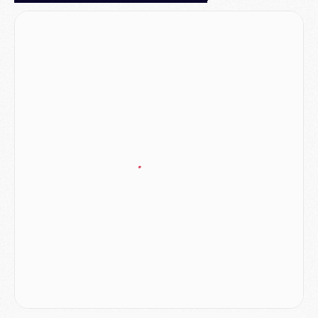
Match
- Majorque/PSG, quelle compo pour le premier match de la saison 2026/27 ?
MARDI 04 AOÛT
Europe
- Les chapeaux provisoires de la Ligue des champions 2026/27
Podcast
- Podcast CulturePSG : Akliouche présenté par un fan de Monaco
Club
- Le PSG dévoile sa première collection d'entraînement pour 2026/2027
Discipline
- Un arbitre inattendu, mais porte-bonheur pour Lens/PSG
Match
- Majorque/PSG, sur quelle chaine et à quelle heure regarder le match ?
Mercato
- Le plan du PSG pour Suzuki et Chevalier se précise
Mercato
- L'Ajax refuse la première offre du PSG pour Godts
Mercato
- Le PSG veut accélérer, Ferran Torres temporise
Mercato
- Liverpool encore très loin du compte pour Barcola
LUNDI 03 AOÛT
Match
- Podcast CulturePSG : Mercato (Godts, Suzuki, Akliouche, Barcola, etc)
Mercato
- L'Ajax attend bien plus de 45M pour Mika Godts
Club
- Quatre retours importants dans le groupe du PSG, et un plus discret
Mercato
- Ayari file en Ligue 2
Club
- Le PSG s'associe avec un géant de la tech
Mercato
- Vu d'Italie, le transfert de Suzuki au PSG est bien engagé