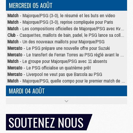
MERCREDI 05 AOÛT
Match
- Majorque/PSG (3-0), le résumé et les buts en video
Match
- Majorque/PSG (3-0), reprise compliquée pour Paris
Match
- Les compositions officielles de Majorque/PSG avec Kvara et de nombreux jeunes
Club
- Casquettes, maillots de bain, padel, le PSG lance sa collection été
Match
- Un des nouveaux maillots pour Majorque/PSG
Mercato
- Le PSG prépare une nouvelle offre pour Suzuki
Mercato
- Le transfert de Ferran Torres au PSG réglé avant le 12 août ?
Match
- Le groupe pour Majorque/PSG avec 11 absents
Mercato
- Le PSG officialise un quatrième prêt
Mercato
- Liverpool ne veut pas que Barcola au PSG
Match
- Majorque/PSG, quelle compo pour le premier match de la saison 2026/27 ?
MARDI 04 AOÛT
Europe
- Les chapeaux provisoires de la Ligue des champions 2026/27
Podcast
- Podcast CulturePSG : Akliouche présenté par un fan de Monaco
Club
- Le PSG dévoile sa première collection d'entraînement pour 2026/2027
SOUTENEZ NOUS
Discipline
- Un arbitre inattendu, mais porte-bonheur pour Lens/PSG
Match
- Majorque/PSG, sur quelle chaine et à quelle heure regarder le match ?