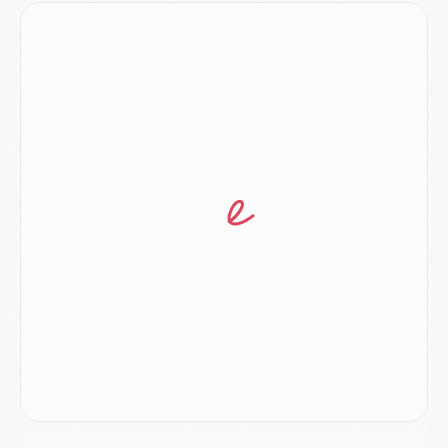
Mercato
- Le plan du PSG pour Suzuki et Chevalier se précise
Mercato
- L'Ajax refuse la première offre du PSG pour Godts
Mercato
- Le PSG veut accélérer, Ferran Torres temporise
Mercato
- Liverpool encore très loin du compte pour Barcola
LUNDI 03 AOÛT
Match
- Podcast CulturePSG : Mercato (Godts, Suzuki, Akliouche, Barcola, etc)
Mercato
- L'Ajax attend bien plus de 45M pour Mika Godts
Club
- Quatre retours importants dans le groupe du PSG, et un plus discret
Mercato
- Ayari file en Ligue 2
Club
- Le PSG s'associe avec un géant de la tech
Mercato
- Vu d'Italie, le transfert de Suzuki au PSG est bien engagé
Mercato
- Ferran Torres ne serait pas à vendre, mais...
Europe
- Gros coup dur pour Aston Villa avant de croiser le PSG
DIMANCHE 02 AOÛT
Mercato
- Le transfert de Kolo Muani à la Juventus est officiel
Mercato
- [MAJ] Le PSG a fait une grosse offre à Parme pour Suzuki
Mercato
- Le PSG a envoyé une première offre pour Mika Godts
Club
- Après Pacho, d'autres retours en vue
Mercato
- Changement de dernière minute pour Kolo Muani