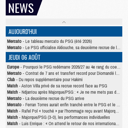
NEWS
AUJOURD'HUI
Mercato
- Le tableau mercato du PSG (été 2026)
Mercato
- Le PSG officialise Akliouche, sa deuxième recrue de l’été
JEUDI 06 AOÛT
Europe
- Pourquoi le PSG redémarre 2026/27 au 4e rang du coefficient UEFA
Mercato
- Contrat de 7 ans et transfert record pour Diomandé loin du PSG
Club
- Du repos supplémentaire pour Hakimi
Match
- Aston Villa privé de sa recrue record face au PSG
Match
- Ndjantou après Majorque/PSG : « Je ne me mets pas de plafond »
Mercato
- La deuxième recrue du PSG arrive
Mercato
- Ferran Torres aurait enfin tranché entre le PSG et le Barça
Match
- Rafel Pol « touché » par l'hommage reçu avant Majorque/PSG
Match
- Majorque/PSG (3-0), les performances individuelles
Match
- Luis Enrique : « On attend le retour de nos internationaux »