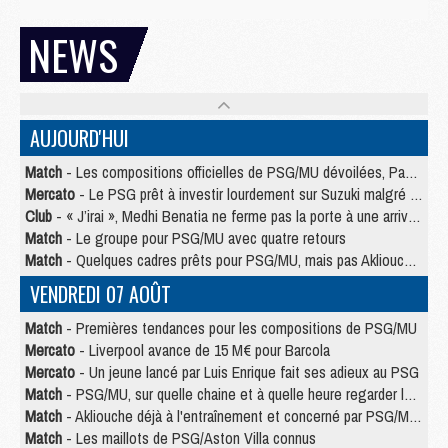
NEWS
AUJOURD'HUI
Match
- Les compositions officielles de PSG/MU dévoilées, Pacho titulaire
Mercato
- Le PSG prêt à investir lourdement sur Suzuki malgré Safonov et Chevalier
Club
- « J’irai », Medhi Benatia ne ferme pas la porte à une arrivée au PSG
Match
- Le groupe pour PSG/MU avec quatre retours
Match
- Quelques cadres prêts pour PSG/MU, mais pas Akliouche ?
VENDREDI 07 AOÛT
Match
- Premières tendances pour les compositions de PSG/MU
Mercato
- Liverpool avance de 15 M€ pour Barcola
Mercato
- Un jeune lancé par Luis Enrique fait ses adieux au PSG
Match
- PSG/MU, sur quelle chaine et à quelle heure regarder le match ?
Match
- Akliouche déjà à l'entraînement et concerné par PSG/MU ?
Match
- Les maillots de PSG/Aston Villa connus