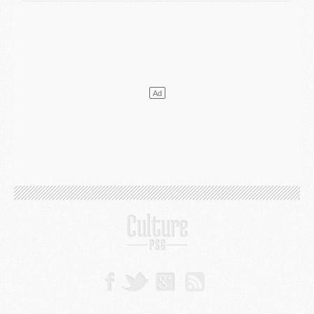
LUNDI 03 AOÛT
Match
- Podcast CulturePSG : Mercato (Godts, Suzuki, Akliouche, Barcola, etc)
Mercato
- L'Ajax attend bien plus de 45M pour Mika Godts
Club
- Quatre retours importants dans le groupe du PSG, et un plus discret
Mercato
- Ayari file en Ligue 2
Club
- Le PSG s'associe avec un géant de la tech
Mercato
- Vu d'Italie, le transfert de Suzuki au PSG est bien engagé
Mercato
- Ferran Torres ne serait pas à vendre, mais...
Europe
- Gros coup dur pour Aston Villa avant de croiser le PSG
DIMANCHE 02 AOÛT
Mercato
- Le transfert de Kolo Muani à la Juventus est officiel
Mercato
- [MAJ] Le PSG a fait une grosse offre à Parme pour Suzuki
Mercato
- Le PSG a envoyé une première offre pour Mika Godts
Club
- Après Pacho, d'autres retours en vue
Mercato
- Changement de dernière minute pour Kolo Muani
SAMEDI 01 AOÛT
Mercato
- L'agent de Mika Godts confirme un accord avec le PSG