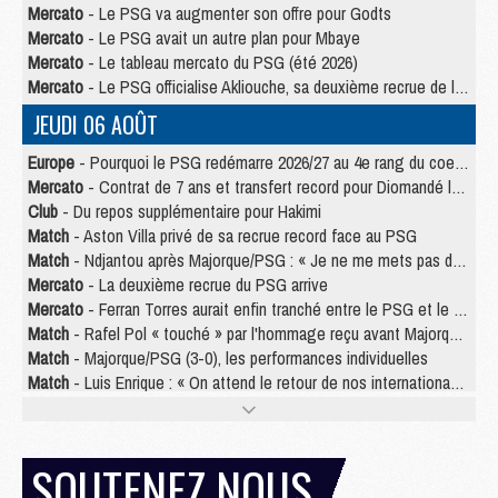
Mercato
- Le PSG va augmenter son offre pour Godts
Mercato
- Le PSG avait un autre plan pour Mbaye
Mercato
- Le tableau mercato du PSG (été 2026)
Mercato
- Le PSG officialise Akliouche, sa deuxième recrue de l’été
JEUDI 06 AOÛT
Europe
- Pourquoi le PSG redémarre 2026/27 au 4e rang du coefficient UEFA
Mercato
- Contrat de 7 ans et transfert record pour Diomandé loin du PSG
Club
- Du repos supplémentaire pour Hakimi
Match
- Aston Villa privé de sa recrue record face au PSG
Match
- Ndjantou après Majorque/PSG : « Je ne me mets pas de plafond »
Mercato
- La deuxième recrue du PSG arrive
Mercato
- Ferran Torres aurait enfin tranché entre le PSG et le Barça
Match
- Rafel Pol « touché » par l'hommage reçu avant Majorque/PSG
Match
- Majorque/PSG (3-0), les performances individuelles
Match
- Luis Enrique : « On attend le retour de nos internationaux »
MERCREDI 05 AOÛT
Match
- Majorque/PSG (3-0), le résumé et les buts en video
SOUTENEZ NOUS
Match
- Majorque/PSG (3-0), reprise compliquée pour Paris