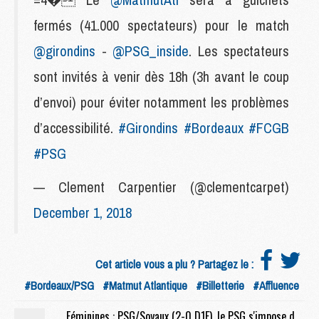
fermés (41.000 spectateurs) pour le match
@girondins
-
@PSG_inside
. Les spectateurs
sont invités à venir dès 18h (3h avant le coup
d’envoi) pour éviter notamment les problèmes
d’accessibilité.
#Girondins
#Bordeaux
#FCGB
#PSG
— Clement Carpentier (@clementcarpet)
December 1, 2018
Cet article vous a plu ? Partagez le :
#Bordeaux/PSG
#Matmut Atlantique
#Billetterie
#Affluence
Féminines : PSG/Soyaux (2-0 D1F), le PSG s'impose dans la douleur