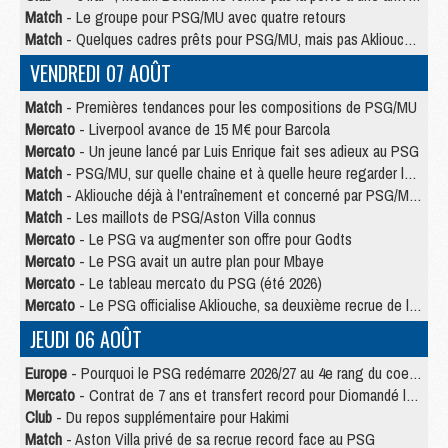
Match
- Le groupe pour PSG/MU avec quatre retours
Match
- Quelques cadres prêts pour PSG/MU, mais pas Akliouche ?
VENDREDI 07 AOÛT
Match
- Premières tendances pour les compositions de PSG/MU
Mercato
- Liverpool avance de 15 M€ pour Barcola
Mercato
- Un jeune lancé par Luis Enrique fait ses adieux au PSG
Match
- PSG/MU, sur quelle chaine et à quelle heure regarder le match ?
Match
- Akliouche déjà à l'entraînement et concerné par PSG/MU ?
Match
- Les maillots de PSG/Aston Villa connus
Mercato
- Le PSG va augmenter son offre pour Godts
Mercato
- Le PSG avait un autre plan pour Mbaye
Mercato
- Le tableau mercato du PSG (été 2026)
Mercato
- Le PSG officialise Akliouche, sa deuxième recrue de l’été
JEUDI 06 AOÛT
Europe
- Pourquoi le PSG redémarre 2026/27 au 4e rang du coefficient UEFA
Mercato
- Contrat de 7 ans et transfert record pour Diomandé loin du PSG
Club
- Du repos supplémentaire pour Hakimi
Match
- Aston Villa privé de sa recrue record face au PSG