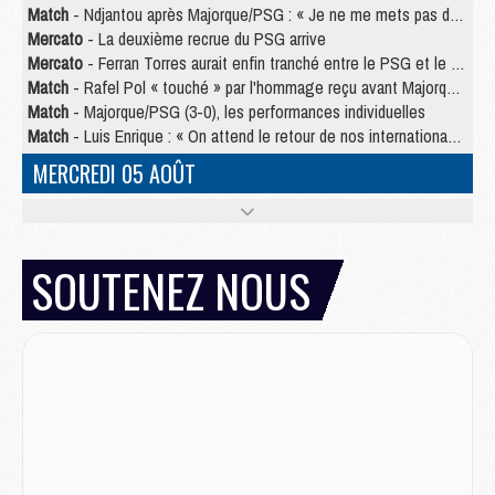
Match
- Ndjantou après Majorque/PSG : « Je ne me mets pas de plafond »
Mercato
- La deuxième recrue du PSG arrive
Mercato
- Ferran Torres aurait enfin tranché entre le PSG et le Barça
Match
- Rafel Pol « touché » par l'hommage reçu avant Majorque/PSG
Match
- Majorque/PSG (3-0), les performances individuelles
Match
- Luis Enrique : « On attend le retour de nos internationaux »
MERCREDI 05 AOÛT
Match
- Majorque/PSG (3-0), le résumé et les buts en video
Match
- Majorque/PSG (3-0), reprise compliquée pour Paris
Match
- Les compositions officielles de Majorque/PSG avec Kvara et de nombreux jeunes
SOUTENEZ NOUS
Club
- Casquettes, maillots de bain, padel, le PSG lance sa collection été
Match
- Un des nouveaux maillots pour Majorque/PSG
Mercato
- Le PSG prépare une nouvelle offre pour Suzuki
Mercato
- Le transfert de Ferran Torres au PSG réglé avant le 12 août ?
Match
- Le groupe pour Majorque/PSG avec 11 absents
Mercato
- Le PSG officialise un quatrième prêt
Mercato
- Liverpool ne veut pas que Barcola au PSG
Match
- Majorque/PSG, quelle compo pour le premier match de la saison 2026/27 ?
MARDI 04 AOÛT