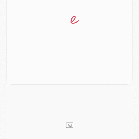
Europe
- Les chapeaux provisoires de la Ligue des champions 2026/27
Podcast
- Podcast CulturePSG : Akliouche présenté par un fan de Monaco
Club
- Le PSG dévoile sa première collection d'entraînement pour 2026/2027
Discipline
- Un arbitre inattendu, mais porte-bonheur pour Lens/PSG
Match
- Majorque/PSG, sur quelle chaine et à quelle heure regarder le match ?
Mercato
- Le plan du PSG pour Suzuki et Chevalier se précise
Mercato
- L'Ajax refuse la première offre du PSG pour Godts
Mercato
- Le PSG veut accélérer, Ferran Torres temporise
Mercato
- Liverpool encore très loin du compte pour Barcola
LUNDI 03 AOÛT
Match
- Podcast CulturePSG : Mercato (Godts, Suzuki, Akliouche, Barcola, etc)
Mercato
- L'Ajax attend bien plus de 45M pour Mika Godts
Club
- Quatre retours importants dans le groupe du PSG, et un plus discret
Mercato
- Ayari file en Ligue 2
Club
- Le PSG s'associe avec un géant de la tech
Mercato
- Vu d'Italie, le transfert de Suzuki au PSG est bien engagé
Mercato
- Ferran Torres ne serait pas à vendre, mais...
Europe
- Gros coup dur pour Aston Villa avant de croiser le PSG