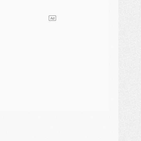
élections
- Ancelotti fait le ménage au Brésil mais veut garder Marquinhos
ercato
- Le statu quo du milieu du PSG se précise
lub
- Le PSG plutôt que la FIFA pour Al-Khelaïfi, poussé par l'UEFA ?
ercato
- Le PSG presserait Ferran Torres de se décider, deux pistes de secours
lub
- Déguisements, shopping, double scouting, Luis Campos dévoile ses méthodes
ercato
- Kroupi retiré du mercato
ercato
- Enfin une avancée dans le transfert d'Akliouche
MERCREDI 29 JUILLET
ercato
- Ferran Torres priorité du PSG, mais ouvert à tout
ercato
- Première offre de Liverpool en approche pour Barcola
ercato
- Le montant du transfert de Kolo Muani se précise, la formule aussi
ercato
- Kolo Muani attendu en Italie, son transfert débloqué
ercato
- Monaco a encore repoussé une offre du PSG pour Akliouche
ercato
- Liverpool presque d'accord avec Barcola, le PSG pas du tout
ercato
- Moment décisif pour le transfert de Kolo Muani
MARDI 28 JUILLET
ercato
- Des intermédiaires ont tenté de relancer Diomande au PSG
lub
- Au moins neuf jeunes conviés à l'entraînement des pros