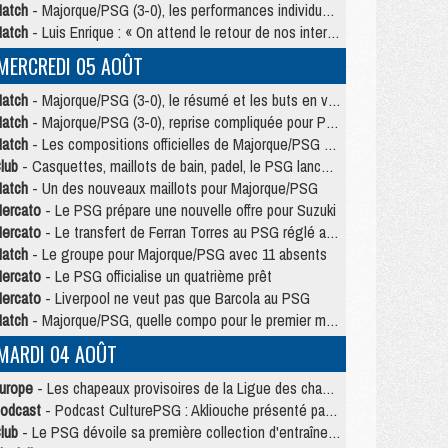
atch
- Majorque/PSG (3-0), les performances individuelles
atch
- Luis Enrique : « On attend le retour de nos internationaux »
MERCREDI 05 AOÛT
atch
- Majorque/PSG (3-0), le résumé et les buts en video
atch
- Majorque/PSG (3-0), reprise compliquée pour Paris
atch
- Les compositions officielles de Majorque/PSG avec Kvara et de nombreux jeunes
lub
- Casquettes, maillots de bain, padel, le PSG lance sa collection été
atch
- Un des nouveaux maillots pour Majorque/PSG
ercato
- Le PSG prépare une nouvelle offre pour Suzuki
ercato
- Le transfert de Ferran Torres au PSG réglé avant le 12 août ?
atch
- Le groupe pour Majorque/PSG avec 11 absents
ercato
- Le PSG officialise un quatrième prêt
ercato
- Liverpool ne veut pas que Barcola au PSG
atch
- Majorque/PSG, quelle compo pour le premier match de la saison 2026/27 ?
MARDI 04 AOÛT
urope
- Les chapeaux provisoires de la Ligue des champions 2026/27
odcast
- Podcast CulturePSG : Akliouche présenté par un fan de Monaco
lub
- Le PSG dévoile sa première collection d'entraînement pour 2026/2027