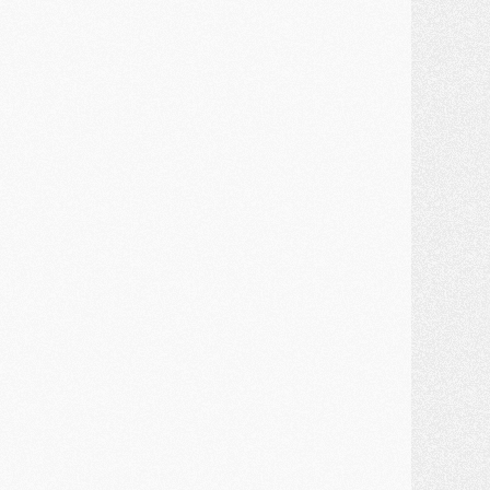
ercato
- Une partie du communiqué du PSG sur Diomande expliquée
ercato
- Barcola futur plus gros transfert de l'été ?
ormation
- Retour sur la saison des U17 du PSG en 7 chiffres clés
lub
- Le PSG connaît ses premiers matches de septembre
ercato
- Un troisième prêt bouclé par le PSG
LUNDI 27 JUILLET
odcast
- Podcast CulturePSG à 22h : Mercato (Barcola, Diomande, etc)
ercato
- La prolongation de Dembélé au PSG dans la dernière ligne droite
lub
- Le PSG a fait sa reprise avec... 9 joueurs
és. sociaux
- Les Portugais du PSG réunis pendant leurs vacances
ercato
- Le PSG avance sur la piste Suzuki
ercato
- Après Digne, un autre défenseur en approche au PSG ?
lub
- Une petite quinzaine de joueurs attendus pour la reprise de l'entraînement du PSG
DIMANCHE 26 JUILLET
ercato
- Le PSG lâche Diomande et tacle des demandes « totalement disproportionnés »
lub
- [Avant la reprise] Les tauliers de la saison passée
lub
- Barcola refuse de prolonger au PSG
ercato
- Luis Enrique derrière l'intérêt du PSG pour Rodri ?