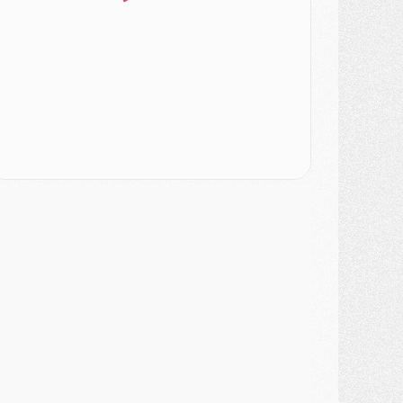
ercato
- [MAJ] Le PSG a fait une grosse offre à Parme pour Suzuki
ercato
- Le PSG a envoyé une première offre pour Mika Godts
lub
- Après Pacho, d'autres retours en vue
ercato
- Changement de dernière minute pour Kolo Muani
SAMEDI 01 AOÛT
ercato
- L'agent de Mika Godts confirme un accord avec le PSG
lub
- Quels numéros de maillot pour Akliouche et Digne au PSG ?
atch
- Un hommage prévu lors de Brest/PSG
ercato
- Le PSG et le Barça ont rendez-vous pour Ferran Torres
ercato
- Guéla Doué dans les listes du PSG
ercato
- Le transfert de Mika Godts au PSG en bonne voie
VENDREDI 31 JUILLET
atch
- Un diffuseur annoncé pour les deux premiers matchs amicaux du PSG
ercato
- Le transfert d'Akliouche au PSG bouclé, le montant se précise
lub
- Un retour majeur dans le groupe du PSG
lub
- [MAJ] Ndjantou et deux jeunes du PSG annoncés dans un tournoi U21
ercato
- L'étonnante piste Suzuki confirmée et onéreuse
JEUDI 30 JUILLET