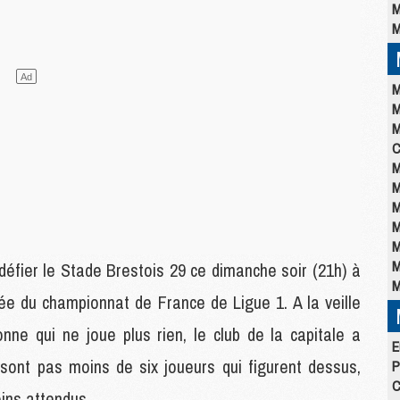
M
M
M
M
M
C
M
M
M
M
M
M
éfier le Stade Brestois 29 ce dimanche soir (21h) à
M
née du championnat de France de Ligue 1. A la veille
nne qui ne joue plus rien, le club de la capitale a
E
e sont pas moins de six joueurs qui figurent dessus,
P
C
ins attendus.