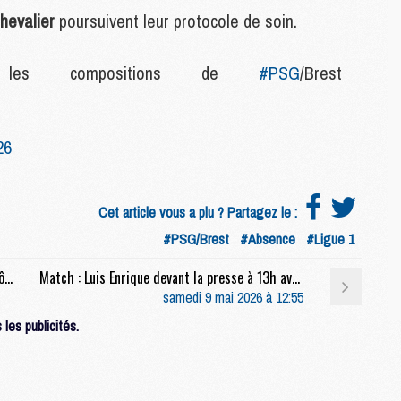
hevalier
poursuivent leur protocole de soin.
S
M
C
r les compositions de
#PSG
/Brest
M
C
M
M
26
M
Cet article vous a plu ? Partagez le :
M
M
#PSG/Brest
#Absence
#Ligue 1
M
Mercato : Une des jeunes pistes du PSG bientôt à oublier ?
Match : Luis Enrique devant la presse à 13h avant PSG/Brest (live video)
M
samedi 9 mai 2026 à 12:55
M
M
les publicités.
M
C