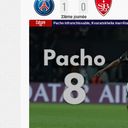
1
0
33ème journée