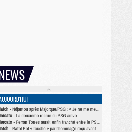
NEWS
AUJOURD'HUI
atch
- Ndjantou après Majorque/PSG : « Je ne me mets pas de plafond »
ercato
- La deuxième recrue du PSG arrive
ercato
- Ferran Torres aurait enfin tranché entre le PSG et le Barça
atch
- Rafel Pol « touché » par l'hommage reçu avant Majorque/PSG