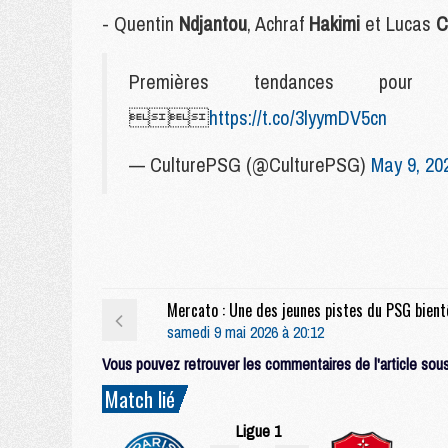
- Quentin
Ndjantou
, Achraf
Hakimi
et Lucas
C
Premières tendances pou

https://t.co/3lyymDV5cn
— CulturePSG (@CulturePSG)
May 9, 20
samedi 9 mai 2026 à 20:12
Vous pouvez retrouver les commentaires de l'article sous 
Match lié
Ligue 1