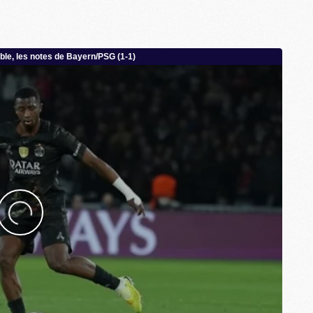
M
M
F
C
M
P
M
C
R
M
M
C
M
C
C
M