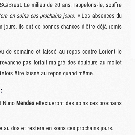
M
PSG/Brest. Le milieu de 20 ans, rappelons-le, souffre
M
C
tera en soins ces prochains jours. »
Les absences du
M
 jours, ils ont de bonnes chances d'être déjà remis
M
C
eu de semaine et laissé au repos contre Lorient le
M
M
 revanche pas forfait malgré des douleurs au mollet
M
outefois être laissé au repos quand même.
M
:
M
M
t Nuno
Mendes
effectueront des soins ces prochains
C
C
M
e au dos et restera en soins ces prochains jours.