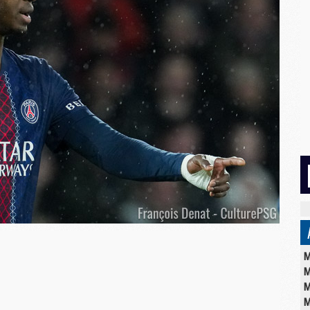
M
M
M
M