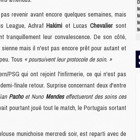
D
M
t pas revenir avant encore quelques semaines, mais
M
M
ns League, Achraf
Hakimi
et Lucas
Chevalier
sont
M
ent tranquillement leur convalescence. De son côté,
M
M
a sienne mais il n'est pas encore prêt pour autant et
 peu. Tous
« poursuivent leur protocole de soin. »
M
M
rn/PSG qui ont rejoint l'infirmerie, ce qui n'est pas
C
 demi-finale retour. Surprise concernant deux d'entre
M
C
lian
Pacho
et Nuno
Mendes
effectueront des soins ces
M
M
ait pourtant joué tout le match, le Portugais sortant
E
elouse munichoise mercredi soir, est reparti avec de
M