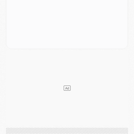
Match
- Podcast CulturePSG : Mercato (Godts, Suzuki, Akliouche, Barcola, etc)
Mercato
- L'Ajax attend bien plus de 45M pour Mika Godts
Club
- Quatre retours importants dans le groupe du PSG, et un plus discret
Mercato
- Ayari file en Ligue 2
Club
- Le PSG s'associe avec un géant de la tech
Mercato
- Vu d'Italie, le transfert de Suzuki au PSG est bien engagé
Mercato
- Ferran Torres ne serait pas à vendre, mais...
Europe
- Gros coup dur pour Aston Villa avant de croiser le PSG
DIMANCHE 02 AOÛT
Mercato
- Le transfert de Kolo Muani à la Juventus est officiel
Mercato
- [MAJ] Le PSG a fait une grosse offre à Parme pour Suzuki
Mercato
- Le PSG a envoyé une première offre pour Mika Godts
Club
- Après Pacho, d'autres retours en vue
Mercato
- Changement de dernière minute pour Kolo Muani
SAMEDI 01 AOÛT
Mercato
- L'agent de Mika Godts confirme un accord avec le PSG
Club
- Quels numéros de maillot pour Akliouche et Digne au PSG ?
Match
- Un hommage prévu lors de Brest/PSG