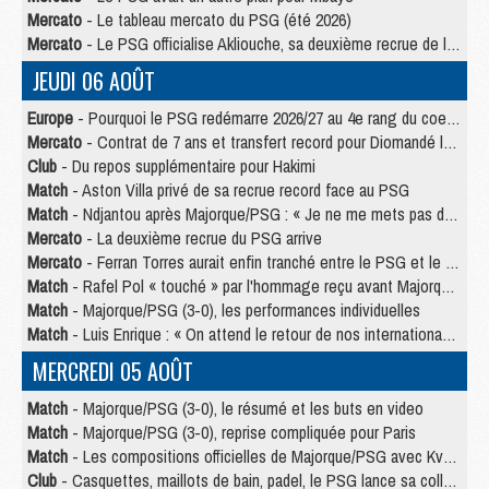
Mercato
- Le tableau mercato du PSG (été 2026)
Mercato
- Le PSG officialise Akliouche, sa deuxième recrue de l’été
JEUDI 06 AOÛT
Europe
- Pourquoi le PSG redémarre 2026/27 au 4e rang du coefficient UEFA
Mercato
- Contrat de 7 ans et transfert record pour Diomandé loin du PSG
Club
- Du repos supplémentaire pour Hakimi
Match
- Aston Villa privé de sa recrue record face au PSG
Match
- Ndjantou après Majorque/PSG : « Je ne me mets pas de plafond »
Mercato
- La deuxième recrue du PSG arrive
Mercato
- Ferran Torres aurait enfin tranché entre le PSG et le Barça
Match
- Rafel Pol « touché » par l'hommage reçu avant Majorque/PSG
Match
- Majorque/PSG (3-0), les performances individuelles
Match
- Luis Enrique : « On attend le retour de nos internationaux »
MERCREDI 05 AOÛT
Match
- Majorque/PSG (3-0), le résumé et les buts en video
Match
- Majorque/PSG (3-0), reprise compliquée pour Paris
Match
- Les compositions officielles de Majorque/PSG avec Kvara et de nombreux jeunes
Club
- Casquettes, maillots de bain, padel, le PSG lance sa collection été