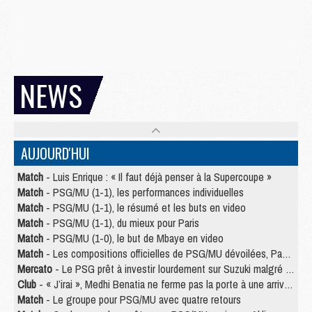
NEWS
AUJOURD'HUI
Match
- Luis Enrique : « Il faut déjà penser à la Supercoupe »
Match
- PSG/MU (1-1), les performances individuelles
Match
- PSG/MU (1-1), le résumé et les buts en video
Match
- PSG/MU (1-1), du mieux pour Paris
Match
- PSG/MU (1-0), le but de Mbaye en video
Match
- Les compositions officielles de PSG/MU dévoilées, Pacho titulaire
Mercato
- Le PSG prêt à investir lourdement sur Suzuki malgré Safonov et Chevalier
Club
- « J’irai », Medhi Benatia ne ferme pas la porte à une arrivée au PSG
Match
- Le groupe pour PSG/MU avec quatre retours