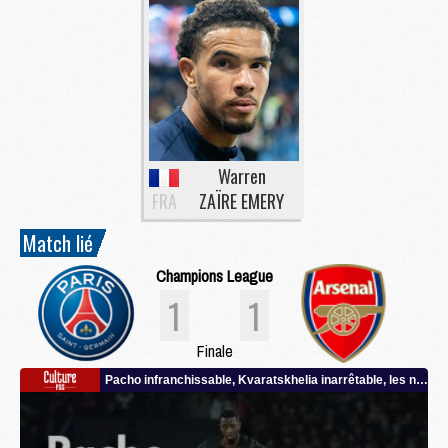
Warren
FRA
ZAÏRE EMERY
Match lié
Champions League
1
1
Finale