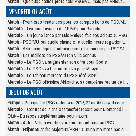
Match
- Quelques cadres prêts pour PSG/MU, mais pas Akliouche ?
VENDREDI 07 AOÛT
Match
- Premières tendances pour les compositions de PSG/MU
Mercato
- Liverpool avance de 15 M€ pour Barcola
Mercato
- Un jeune lancé par Luis Enrique fait ses adieux au PSG
Match
- PSG/MU, sur quelle chaine et à quelle heure regarder le match ?
Match
- Akliouche déjà à l'entraînement et concerné par PSG/MU ?
Match
- Les maillots de PSG/Aston Villa connus
Mercato
- Le PSG va augmenter son offre pour Godts
Mercato
- Le PSG avait un autre plan pour Mbaye
Mercato
- Le tableau mercato du PSG (été 2026)
Mercato
- Le PSG officialise Akliouche, sa deuxième recrue de l’été
JEUDI 06 AOÛT
Europe
- Pourquoi le PSG redémarre 2026/27 au 4e rang du coefficient UEFA
Mercato
- Contrat de 7 ans et transfert record pour Diomandé loin du PSG
Club
- Du repos supplémentaire pour Hakimi
Match
- Aston Villa privé de sa recrue record face au PSG
Match
- Ndjantou après Majorque/PSG : « Je ne me mets pas de plafond »