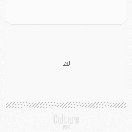
Podcast
- Podcast CulturePSG : Akliouche présenté par un fan de Monaco
Club
- Le PSG dévoile sa première collection d'entraînement pour 2026/2027
Discipline
- Un arbitre inattendu, mais porte-bonheur pour Lens/PSG
Match
- Majorque/PSG, sur quelle chaine et à quelle heure regarder le match ?
Mercato
- Le plan du PSG pour Suzuki et Chevalier se précise
Mercato
- L'Ajax refuse la première offre du PSG pour Godts
Mercato
- Le PSG veut accélérer, Ferran Torres temporise
Mercato
- Liverpool encore très loin du compte pour Barcola
LUNDI 03 AOÛT
Match
- Podcast CulturePSG : Mercato (Godts, Suzuki, Akliouche, Barcola, etc)
Mercato
- L'Ajax attend bien plus de 45M pour Mika Godts
Club
- Quatre retours importants dans le groupe du PSG, et un plus discret
Mercato
- Ayari file en Ligue 2
Club
- Le PSG s'associe avec un géant de la tech
Mercato
- Vu d'Italie, le transfert de Suzuki au PSG est bien engagé
Mercato
- Ferran Torres ne serait pas à vendre, mais...
Europe
- Gros coup dur pour Aston Villa avant de croiser le PSG
DIMANCHE 02 AOÛT