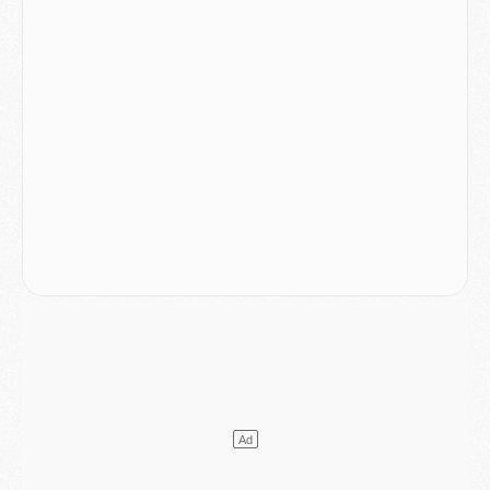
Mercato
- Contrat de 7 ans et transfert record pour Diomandé loin du PSG
Club
- Du repos supplémentaire pour Hakimi
Match
- Aston Villa privé de sa recrue record face au PSG
Match
- Ndjantou après Majorque/PSG : « Je ne me mets pas de plafond »
Mercato
- La deuxième recrue du PSG arrive
Mercato
- Ferran Torres aurait enfin tranché entre le PSG et le Barça
Match
- Rafel Pol « touché » par l'hommage reçu avant Majorque/PSG
Match
- Majorque/PSG (3-0), les performances individuelles
Match
- Luis Enrique : « On attend le retour de nos internationaux »
MERCREDI 05 AOÛT
Match
- Majorque/PSG (3-0), le résumé et les buts en video
Match
- Majorque/PSG (3-0), reprise compliquée pour Paris
Match
- Les compositions officielles de Majorque/PSG avec Kvara et de nombreux jeunes
Club
- Casquettes, maillots de bain, padel, le PSG lance sa collection été
Match
- Un des nouveaux maillots pour Majorque/PSG
Mercato
- Le PSG prépare une nouvelle offre pour Suzuki
Mercato
- Le transfert de Ferran Torres au PSG réglé avant le 12 août ?
Match
- Le groupe pour Majorque/PSG avec 11 absents
Mercato
- Le PSG officialise un quatrième prêt