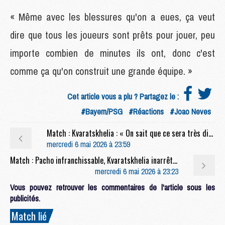
« Même avec les blessures qu'on a eues, ça veut
dire que tous les joueurs sont prêts pour jouer, peu
importe combien de minutes ils ont, donc c'est
comme ça qu'on construit une grande équipe. »
Cet article vous a plu ? Partagez le :
#Bayern/PSG
#Réactions
#Joao Neves
Match : Kvaratskhelia : « On sait que ce sera très difficile face à Arsenal »
mercredi 6 mai 2026 à 23:59
Match : Pacho infranchissable, Kvaratskhelia inarrêtable, les notes de Bayern/PSG (1-1)
mercredi 6 mai 2026 à 23:23
Vous pouvez retrouver les commentaires de l'article sous les
publicités.
Match lié