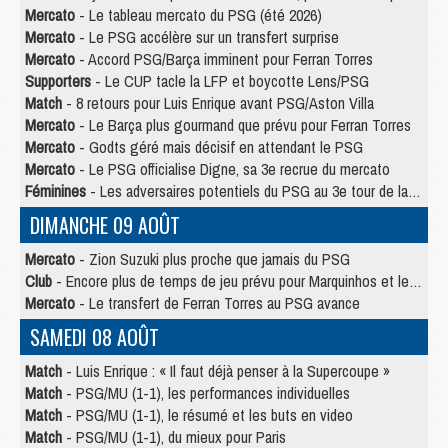
Mercato
- Le tableau mercato du PSG (été 2026)
Mercato
- Le PSG accélère sur un transfert surprise
Mercato
- Accord PSG/Barça imminent pour Ferran Torres
Supporters
- Le CUP tacle la LFP et boycotte Lens/PSG
Match
- 8 retours pour Luis Enrique avant PSG/Aston Villa
Mercato
- Le Barça plus gourmand que prévu pour Ferran Torres
Mercato
- Godts géré mais décisif en attendant le PSG
Mercato
- Le PSG officialise Digne, sa 3e recrue du mercato
Féminines
- Les adversaires potentiels du PSG au 3e tour de la Ligue des Champions féminine
DIMANCHE 09 AOÛT
Mercato
- Zion Suzuki plus proche que jamais du PSG
Club
- Encore plus de temps de jeu prévu pour Marquinhos et les Portugais en Supercoupe
Mercato
- Le transfert de Ferran Torres au PSG avance
SAMEDI 08 AOÛT
Match
- Luis Enrique : « Il faut déjà penser à la Supercoupe »
Match
- PSG/MU (1-1), les performances individuelles
Match
- PSG/MU (1-1), le résumé et les buts en video
Match
- PSG/MU (1-1), du mieux pour Paris