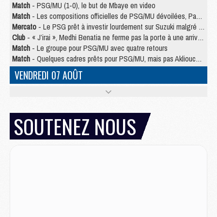
Match
- PSG/MU (1-0), le but de Mbaye en video
Match
- Les compositions officielles de PSG/MU dévoilées, Pacho titulaire
Mercato
- Le PSG prêt à investir lourdement sur Suzuki malgré Safonov et Chevalier
Club
- « J’irai », Medhi Benatia ne ferme pas la porte à une arrivée au PSG
Match
- Le groupe pour PSG/MU avec quatre retours
Match
- Quelques cadres prêts pour PSG/MU, mais pas Akliouche ?
VENDREDI 07 AOÛT
Match
- Premières tendances pour les compositions de PSG/MU
Mercato
- Liverpool avance de 15 M€ pour Barcola
Mercato
- Un jeune lancé par Luis Enrique fait ses adieux au PSG
SOUTENEZ NOUS
Match
- PSG/MU, sur quelle chaine et à quelle heure regarder le match ?
Match
- Akliouche déjà à l'entraînement et concerné par PSG/MU ?
Match
- Les maillots de PSG/Aston Villa connus
Mercato
- Le PSG va augmenter son offre pour Godts
Mercato
- Le PSG avait un autre plan pour Mbaye
Mercato
- Le PSG officialise Akliouche, sa deuxième recrue de l’été
JEUDI 06 AOÛT
Europe
- Pourquoi le PSG redémarre 2026/27 au 4e rang du coefficient UEFA