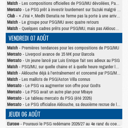
Match
- Les compositions officielles de PSG/MU dévoilées, Pacho titulaire
Mercato
- Le PSG prêt à investir lourdement sur Suzuki malgré Safonov et Chevalier
Club
- « J’irai », Medhi Benatia ne ferme pas la porte à une arrivée au PSG
Match
- Le groupe pour PSG/MU avec quatre retours
Match
- Quelques cadres prêts pour PSG/MU, mais pas Akliouche ?
VENDREDI 07 AOÛT
Match
- Premières tendances pour les compositions de PSG/MU
Mercato
- Liverpool avance de 15 M€ pour Barcola
Mercato
- Un jeune lancé par Luis Enrique fait ses adieux au PSG
Match
- PSG/MU, sur quelle chaine et à quelle heure regarder le match ?
Match
- Akliouche déjà à l'entraînement et concerné par PSG/MU ?
Match
- Les maillots de PSG/Aston Villa connus
Mercato
- Le PSG va augmenter son offre pour Godts
Mercato
- Le PSG avait un autre plan pour Mbaye
Mercato
- Le tableau mercato du PSG (été 2026)
Mercato
- Le PSG officialise Akliouche, sa deuxième recrue de l’été
JEUDI 06 AOÛT
Europe
- Pourquoi le PSG redémarre 2026/27 au 4e rang du coefficient UEFA