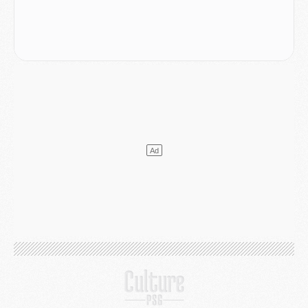
Mercato
- Liverpool ne veut pas que Barcola au PSG
Match
- Majorque/PSG, quelle compo pour le premier match de la saison 2026/27 ?
MARDI 04 AOÛT
Europe
- Les chapeaux provisoires de la Ligue des champions 2026/27
Podcast
- Podcast CulturePSG : Akliouche présenté par un fan de Monaco
Club
- Le PSG dévoile sa première collection d'entraînement pour 2026/2027
Discipline
- Un arbitre inattendu, mais porte-bonheur pour Lens/PSG
Match
- Majorque/PSG, sur quelle chaine et à quelle heure regarder le match ?
Mercato
- Le plan du PSG pour Suzuki et Chevalier se précise
Mercato
- L'Ajax refuse la première offre du PSG pour Godts
Mercato
- Le PSG veut accélérer, Ferran Torres temporise
Mercato
- Liverpool encore très loin du compte pour Barcola
LUNDI 03 AOÛT
Match
- Podcast CulturePSG : Mercato (Godts, Suzuki, Akliouche, Barcola, etc)
Mercato
- L'Ajax attend bien plus de 45M pour Mika Godts
Club
- Quatre retours importants dans le groupe du PSG, et un plus discret
Mercato
- Ayari file en Ligue 2
Club
- Le PSG s'associe avec un géant de la tech
Mercato
- Vu d'Italie, le transfert de Suzuki au PSG est bien engagé