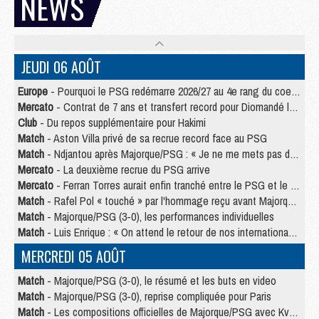
NEWS
JEUDI 06 AOÛT
Europe
- Pourquoi le PSG redémarre 2026/27 au 4e rang du coefficient UEFA
Mercato
- Contrat de 7 ans et transfert record pour Diomandé loin du PSG
Club
- Du repos supplémentaire pour Hakimi
Match
- Aston Villa privé de sa recrue record face au PSG
Match
- Ndjantou après Majorque/PSG : « Je ne me mets pas de plafond »
Mercato
- La deuxième recrue du PSG arrive
Mercato
- Ferran Torres aurait enfin tranché entre le PSG et le Barça
Match
- Rafel Pol « touché » par l'hommage reçu avant Majorque/PSG
Match
- Majorque/PSG (3-0), les performances individuelles
Match
- Luis Enrique : « On attend le retour de nos internationaux »
MERCREDI 05 AOÛT
Match
- Majorque/PSG (3-0), le résumé et les buts en video
Match
- Majorque/PSG (3-0), reprise compliquée pour Paris
Match
- Les compositions officielles de Majorque/PSG avec Kvara et de nombreux jeunes