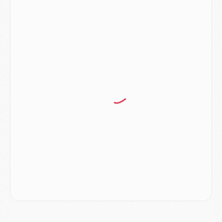
LUNDI 03 AOÛT
Match
- Podcast CulturePSG : Mercato (Godts, Suzuki, Akliouche, Barcola, etc)
Mercato
- L'Ajax attend bien plus de 45M pour Mika Godts
Club
- Quatre retours importants dans le groupe du PSG, et un plus discret
Mercato
- Ayari file en Ligue 2
Club
- Le PSG s'associe avec un géant de la tech
Mercato
- Vu d'Italie, le transfert de Suzuki au PSG est bien engagé
Mercato
- Ferran Torres ne serait pas à vendre, mais...
Europe
- Gros coup dur pour Aston Villa avant de croiser le PSG
DIMANCHE 02 AOÛT
Mercato
- Le transfert de Kolo Muani à la Juventus est officiel
Mercato
- [MAJ] Le PSG a fait une grosse offre à Parme pour Suzuki
Mercato
- Le PSG a envoyé une première offre pour Mika Godts
Club
- Après Pacho, d'autres retours en vue
Mercato
- Changement de dernière minute pour Kolo Muani
SAMEDI 01 AOÛT
Mercato
- L'agent de Mika Godts confirme un accord avec le PSG