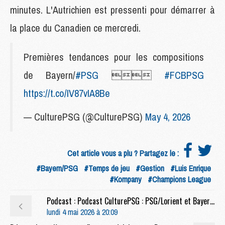
minutes. L'Autrichien est pressenti pour démarrer à
la place du Canadien ce mercredi.
Premières tendances pour les compositions
de Bayern/
#PSG

#FCBPSG
https://t.co/IV87vIA8Be
— CulturePSG (@CulturePSG)
May 4, 2026
Cet article vous a plu ? Partagez le :
#Bayern/PSG
#Temps de jeu
#Gestion
#Luis Enrique
#Kompany
#Champions League
Podcast : Podcast CulturePSG : PSG/Lorient et Bayern/PSG
lundi 4 mai 2026 à 20:09