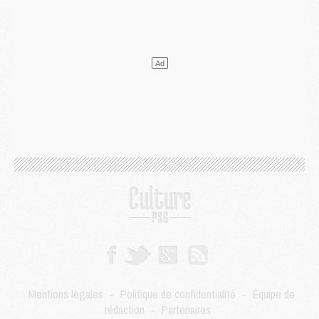
Club
- Quels numéros de maillot pour Akliouche et Digne au PSG ?
Match
- Un hommage prévu lors de Brest/PSG
Mercato
- Le PSG et le Barça ont rendez-vous pour Ferran Torres
Mercato
- Guéla Doué dans les listes du PSG
Mercato
- Le transfert de Mika Godts au PSG en bonne voie
VENDREDI 31 JUILLET
Match
- Un diffuseur annoncé pour les deux premiers matchs amicaux du PSG
Mercato
- Le transfert d'Akliouche au PSG bouclé, le montant se précise
Club
- Un retour majeur dans le groupe du PSG
Club
- [MAJ] Ndjantou et deux jeunes du PSG annoncés dans un tournoi U21
Mercato
- L'étonnante piste Suzuki confirmée et onéreuse
JEUDI 30 JUILLET
Sélections
- Ancelotti fait le ménage au Brésil mais veut garder Marquinhos
Mercato
- Le statu quo du milieu du PSG se précise
Club
- Le PSG plutôt que la FIFA pour Al-Khelaïfi, poussé par l'UEFA ?
Mercato
- Le PSG presserait Ferran Torres de se décider, deux pistes de secours
Club
- Déguisements, shopping, double scouting, Luis Campos dévoile ses méthodes
Mentions légales
-
Politique de confidentialité
-
Équipe de
Mercato
- Kroupi retiré du mercato
rédaction
-
Partenaires