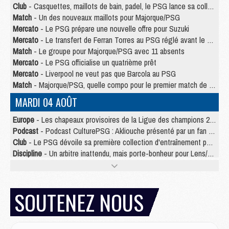
Club
- Casquettes, maillots de bain, padel, le PSG lance sa collection été
Match
- Un des nouveaux maillots pour Majorque/PSG
Mercato
- Le PSG prépare une nouvelle offre pour Suzuki
Mercato
- Le transfert de Ferran Torres au PSG réglé avant le 12 août ?
Match
- Le groupe pour Majorque/PSG avec 11 absents
Mercato
- Le PSG officialise un quatrième prêt
Mercato
- Liverpool ne veut pas que Barcola au PSG
Match
- Majorque/PSG, quelle compo pour le premier match de la saison 2026/27 ?
MARDI 04 AOÛT
Europe
- Les chapeaux provisoires de la Ligue des champions 2026/27
Podcast
- Podcast CulturePSG : Akliouche présenté par un fan de Monaco
Club
- Le PSG dévoile sa première collection d'entraînement pour 2026/2027
Discipline
- Un arbitre inattendu, mais porte-bonheur pour Lens/PSG
Match
- Majorque/PSG, sur quelle chaine et à quelle heure regarder le match ?
Mercato
- Le plan du PSG pour Suzuki et Chevalier se précise
Mercato
- Le tableau mercato du PSG (été 2026)
SOUTENEZ NOUS
Mercato
- L'Ajax refuse la première offre du PSG pour Godts
Mercato
- Le PSG veut accélérer, Ferran Torres temporise
Mercato
- Liverpool encore très loin du compte pour Barcola