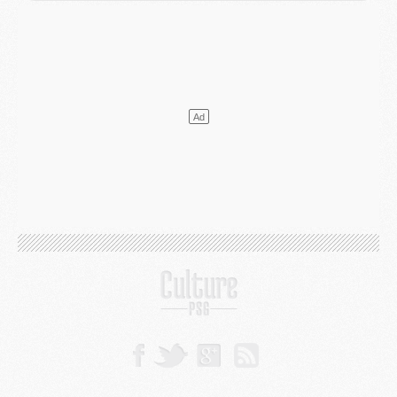
Mercato
- L'agent de Mika Godts confirme un accord avec le PSG
Club
- Quels numéros de maillot pour Akliouche et Digne au PSG ?
Match
- Un hommage prévu lors de Brest/PSG
Mercato
- Le PSG et le Barça ont rendez-vous pour Ferran Torres
Mercato
- Guéla Doué dans les listes du PSG
Mercato
- Le transfert de Mika Godts au PSG en bonne voie
VENDREDI 31 JUILLET
Match
- Un diffuseur annoncé pour les deux premiers matchs amicaux du PSG
Mercato
- Le transfert d'Akliouche au PSG bouclé, le montant se précise
Club
- Un retour majeur dans le groupe du PSG
Club
- [MAJ] Ndjantou et deux jeunes du PSG annoncés dans un tournoi U21
Mercato
- L'étonnante piste Suzuki confirmée et onéreuse
JEUDI 30 JUILLET
Sélections
- Ancelotti fait le ménage au Brésil mais veut garder Marquinhos
Mercato
- Le statu quo du milieu du PSG se précise
Club
- Le PSG plutôt que la FIFA pour Al-Khelaïfi, poussé par l'UEFA ?
Mercato
- Le PSG presserait Ferran Torres de se décider, deux pistes de secours
Club
- Déguisements, shopping, double scouting, Luis Campos dévoile ses méthodes