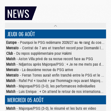
NEWS
JEUDI 06 AOÛT
Europe
- Pourquoi le PSG redémarre 2026/27 au 4e rang du coefficient UEFA
Mercato
- Contrat de 7 ans et transfert record pour Diomandé loin du PSG
Club
- Du repos supplémentaire pour Hakimi
Match
- Aston Villa privé de sa recrue record face au PSG
Match
- Ndjantou après Majorque/PSG : « Je ne me mets pas de plafond »
Mercato
- La deuxième recrue du PSG arrive
Mercato
- Ferran Torres aurait enfin tranché entre le PSG et le Barça
Match
- Rafel Pol « touché » par l'hommage reçu avant Majorque/PSG
Match
- Majorque/PSG (3-0), les performances individuelles
Match
- Luis Enrique : « On attend le retour de nos internationaux »
MERCREDI 05 AOÛT
Match
- Majorque/PSG (3-0), le résumé et les buts en video