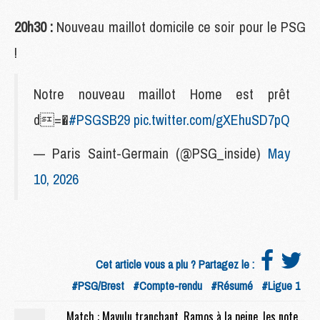
20h30 :
Nouveau maillot domicile ce soir pour le PSG
!
Notre nouveau maillot Home est prêt
d=�
#PSGSB29
pic.twitter.com/gXEhuSD7pQ
— Paris Saint-Germain (@PSG_inside)
May
10, 2026
Cet article vous a plu ? Partagez le :
#PSG/Brest
#Compte-rendu
#Résumé
#Ligue 1
Match : Mayulu tranchant, Ramos à la peine, les notes de PSG/Brest (1-0)