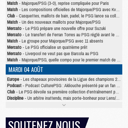
Match
- Majorque/PSG (3-0), reprise compliquée pour Paris
Match
- Les compositions officielles de Majorque/PSG avec Kvara et de nombreux jeunes
Club
- Casquettes, maillots de bain, padel, le PSG lance sa collection été
Match
- Un des nouveaux maillots pour Majorque/PSG
Mercato
- Le PSG prépare une nouvelle offre pour Suzuki
Mercato
- Le transfert de Ferran Torres au PSG réglé avant le 12 août ?
Match
- Le groupe pour Majorque/PSG avec 11 absents
Mercato
- Le PSG officialise un quatrième prêt
Mercato
- Liverpool ne veut pas que Barcola au PSG
Match
- Majorque/PSG, quelle compo pour le premier match de la saison 2026/27 ?
MARDI 04 AOÛT
Europe
- Les chapeaux provisoires de la Ligue des champions 2026/27
Podcast
- Podcast CulturePSG : Akliouche présenté par un fan de Monaco
Club
- Le PSG dévoile sa première collection d'entraînement pour 2026/2027
Discipline
- Un arbitre inattendu, mais porte-bonheur pour Lens/PSG
Match
- Majorque/PSG, sur quelle chaine et à quelle heure regarder le match ?
Mercato
- Le plan du PSG pour Suzuki et Chevalier se précise
Mercato
- Le tableau mercato du PSG (été 2026)
SOUTENEZ NOUS
Mercato
- L'Ajax refuse la première offre du PSG pour Godts