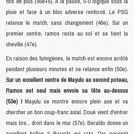
fois de plus (45e+5). A la pause, 0-0 logique sous la
pluie et face à un bloc adverse renforcé. Le PSG
relance le match, sans changement (46e). Sur un
premier centre, ramos reste au sol et se tient la
cheville (47e).
En raison des fumigènes, le match est encore arrêté
pendant plusieurs minutes et se relance enfin (50e).
Sur un excellent centre de Mayulu au second poteau,
Ramos est seul mais envoie sa tête au-dessus
(53e) !
Mayulu se montre encore plein axe et va
chercher un bon coup-franc axial. Doué vient d'entrer
mais tire... droit dans le mur (57e). Beraldo donne un
excellent ballon à Barcola qui rate. Dro parvient