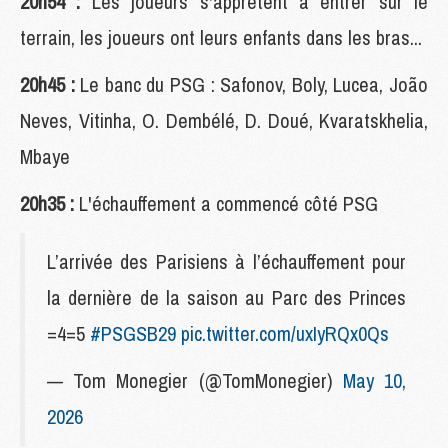
20h54 :
Les joueurs s'apprêtent à entrer sur le
terrain, les joueurs ont leurs enfants dans les bras...
20h45 :
Le banc du PSG : Safonov, Boly, Lucea, João
Neves, Vitinha, O. Dembélé, D. Doué, Kvaratskhelia,
Mbaye
20h35 :
L'échauffement a commencé côté PSG
L’arrivée des Parisiens à l’échauffement pour
la dernière de la saison au Parc des Princes
=4=5
#PSGSB29
pic.twitter.com/uxIyRQx0Qs
— Tom Monegier (@TomMonegier)
May 10,
2026