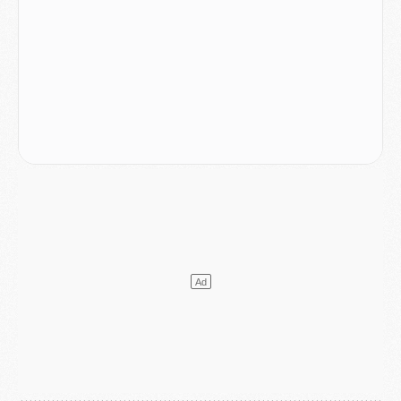
DIMANCHE 02 AOÛT
Mercato
- Le transfert de Kolo Muani à la Juventus est officiel
Mercato
- [MAJ] Le PSG a fait une grosse offre à Parme pour Suzuki
Mercato
- Le PSG a envoyé une première offre pour Mika Godts
Club
- Après Pacho, d'autres retours en vue
Mercato
- Changement de dernière minute pour Kolo Muani
SAMEDI 01 AOÛT
Mercato
- L'agent de Mika Godts confirme un accord avec le PSG
Club
- Quels numéros de maillot pour Akliouche et Digne au PSG ?
Match
- Un hommage prévu lors de Brest/PSG
Mercato
- Le PSG et le Barça ont rendez-vous pour Ferran Torres
Mercato
- Guéla Doué dans les listes du PSG
Mercato
- Le transfert de Mika Godts au PSG en bonne voie
VENDREDI 31 JUILLET
Match
- Un diffuseur annoncé pour les deux premiers matchs amicaux du PSG
Mercato
- Le transfert d'Akliouche au PSG bouclé, le montant se précise
Club
- Un retour majeur dans le groupe du PSG