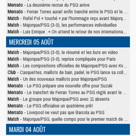
Mercato
- La deuxième recrue du PSG arrive
Mercato
- Ferran Torres aurait enfin tranché entre le PSG et le Barça
Match
- Rafel Pol « touché » par l'hommage reçu avant Majorque/PSG
Match
- Majorque/PSG (3-0), les performances individuelles
Match
- Luis Enrique : « On attend le retour de nos internationaux »
MERCREDI 05 AOÛT
Match
- Majorque/PSG (3-0), le résumé et les buts en video
Match
- Majorque/PSG (3-0), reprise compliquée pour Paris
Match
- Les compositions officielles de Majorque/PSG avec Kvara et de nombreux jeunes
Club
- Casquettes, maillots de bain, padel, le PSG lance sa collection été
Match
- Un des nouveaux maillots pour Majorque/PSG
Mercato
- Le PSG prépare une nouvelle offre pour Suzuki
Mercato
- Le transfert de Ferran Torres au PSG réglé avant le 12 août ?
Match
- Le groupe pour Majorque/PSG avec 11 absents
Mercato
- Le PSG officialise un quatrième prêt
Mercato
- Liverpool ne veut pas que Barcola au PSG
Match
- Majorque/PSG, quelle compo pour le premier match de la saison 2026/27 ?
MARDI 04 AOÛT