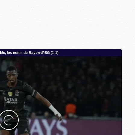
M
M
F
C
M
P
M
C
R
M
M
C
M
C
C
M