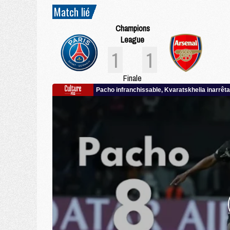
Match lié
Champions
League
1
1
Finale