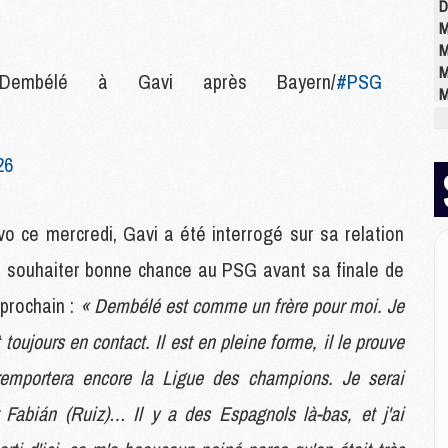
D
M
M
M
Dembélé à Gavi après Bayern/
#PSG
M
M
M
26
M
M
o ce mercredi, Gavi a été interrogé sur sa relation
C
ur souhaiter bonne chance au PSG avant sa finale de
M
C
prochain :
« Dembélé est comme un frère pour moi. Je
M
M
t toujours en contact. Il est en pleine forme, il le prouve
E
l remportera encore la Ligue des champions. Je serai
 Fabián (Ruiz)… Il y a des Espagnols là-bas, et j'ai
M