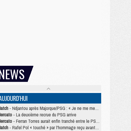
NEWS
AUJOURD'HUI
atch
- Ndjantou après Majorque/PSG : « Je ne me mets pas de plafond »
ercato
- La deuxième recrue du PSG arrive
ercato
- Ferran Torres aurait enfin tranché entre le PSG et le Barça
atch
- Rafel Pol « touché » par l'hommage reçu avant Majorque/PSG