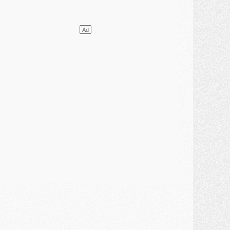
élections
- Ancelotti fait le ménage au Brésil mais veut garder Marquinhos
ercato
- Le statu quo du milieu du PSG se précise
lub
- Le PSG plutôt que la FIFA pour Al-Khelaïfi, poussé par l'UEFA ?
ercato
- Le PSG presserait Ferran Torres de se décider, deux pistes de secours
lub
- Déguisements, shopping, double scouting, Luis Campos dévoile ses méthodes
ercato
- Kroupi retiré du mercato
ercato
- Enfin une avancée dans le transfert d'Akliouche
MERCREDI 29 JUILLET
ercato
- Ferran Torres priorité du PSG, mais ouvert à tout
ercato
- Première offre de Liverpool en approche pour Barcola
ercato
- Le montant du transfert de Kolo Muani se précise, la formule aussi
ercato
- Kolo Muani attendu en Italie, son transfert débloqué
ercato
- Monaco a encore repoussé une offre du PSG pour Akliouche
ercato
- Liverpool presque d'accord avec Barcola, le PSG pas du tout
ercato
- Moment décisif pour le transfert de Kolo Muani
MARDI 28 JUILLET
ercato
- Des intermédiaires ont tenté de relancer Diomande au PSG
lub
- Au moins neuf jeunes conviés à l'entraînement des pros