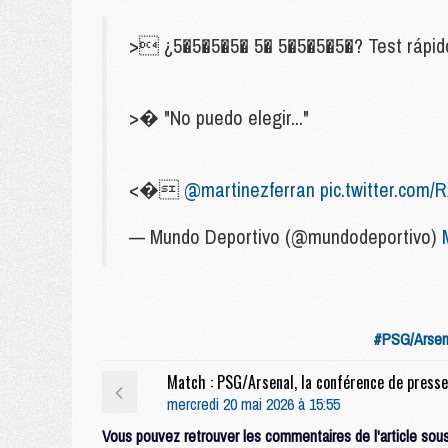
> ¿5�5�5�5� 5� 5�5�5�5�? Test rápido
>� "No puedo elegir..."
<�
@martinezferran
pic.twitter.com
— Mundo Deportivo (@mundodeportivo)
#PSG/Arsen
mercredi 20 mai 2026 à 15:55
Vous pouvez retrouver les commentaires de l'article sous 