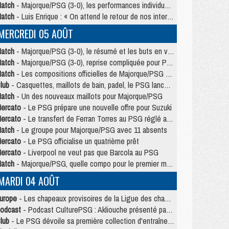
atch
- Majorque/PSG (3-0), les performances individuelles
atch
- Luis Enrique : « On attend le retour de nos internationaux »
MERCREDI 05 AOÛT
atch
- Majorque/PSG (3-0), le résumé et les buts en video
atch
- Majorque/PSG (3-0), reprise compliquée pour Paris
atch
- Les compositions officielles de Majorque/PSG avec Kvara et de nombreux jeunes
lub
- Casquettes, maillots de bain, padel, le PSG lance sa collection été
atch
- Un des nouveaux maillots pour Majorque/PSG
ercato
- Le PSG prépare une nouvelle offre pour Suzuki
ercato
- Le transfert de Ferran Torres au PSG réglé avant le 12 août ?
atch
- Le groupe pour Majorque/PSG avec 11 absents
ercato
- Le PSG officialise un quatrième prêt
ercato
- Liverpool ne veut pas que Barcola au PSG
atch
- Majorque/PSG, quelle compo pour le premier match de la saison 2026/27 ?
MARDI 04 AOÛT
urope
- Les chapeaux provisoires de la Ligue des champions 2026/27
odcast
- Podcast CulturePSG : Akliouche présenté par un fan de Monaco
lub
- Le PSG dévoile sa première collection d'entraînement pour 2026/2027