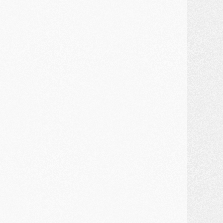
ercato
- Une partie du communiqué du PSG sur Diomande expliquée
ercato
- Barcola futur plus gros transfert de l'été ?
ormation
- Retour sur la saison des U17 du PSG en 7 chiffres clés
lub
- Le PSG connaît ses premiers matches de septembre
ercato
- Un troisième prêt bouclé par le PSG
LUNDI 27 JUILLET
odcast
- Podcast CulturePSG à 22h : Mercato (Barcola, Diomande, etc)
ercato
- La prolongation de Dembélé au PSG dans la dernière ligne droite
lub
- Le PSG a fait sa reprise avec... 9 joueurs
és. sociaux
- Les Portugais du PSG réunis pendant leurs vacances
ercato
- Le PSG avance sur la piste Suzuki
ercato
- Après Digne, un autre défenseur en approche au PSG ?
lub
- Une petite quinzaine de joueurs attendus pour la reprise de l'entraînement du PSG
DIMANCHE 26 JUILLET
ercato
- Le PSG lâche Diomande et tacle des demandes « totalement disproportionnés »
lub
- [Avant la reprise] Les tauliers de la saison passée
lub
- Barcola refuse de prolonger au PSG
ercato
- Luis Enrique derrière l'intérêt du PSG pour Rodri ?