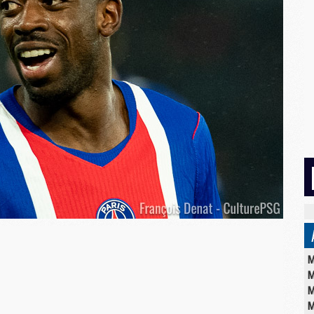
M
M
M
M