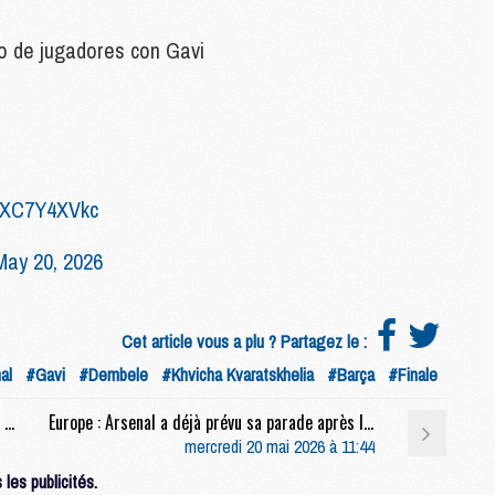
S
 de jugadores con Gavi
M
C
M
C
M
M
/RXC7Y4XVkc
M
May 20, 2026
M
M
M
Cet article vous a plu ? Partagez le :
M
M
al
#Gavi
#Dembele
#Khvicha Kvaratskhelia
#Barça
#Finale
M
Match : PSG/Arsenal, la conférence de presse de Luis Enrique et l'entraînement entier en live video
Europe : Arsenal a déjà prévu sa parade après la Champions League
mercredi 20 mai 2026 à 11:44
M
les publicités.
C