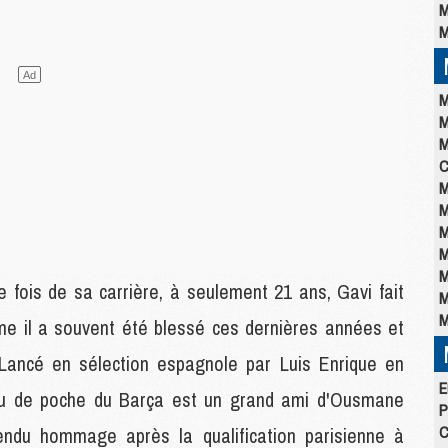
M
M
M
M
M
C
M
M
M
M
M
 fois de sa carrière, à seulement 21 ans, Gavi fait
M
M
me il a souvent été blessé ces dernières années et
Lancé en sélection espagnole par Luis Enrique en
E
ieu de poche du Barça est un grand ami d'Ousmane
P
C
rendu hommage après la qualification parisienne à