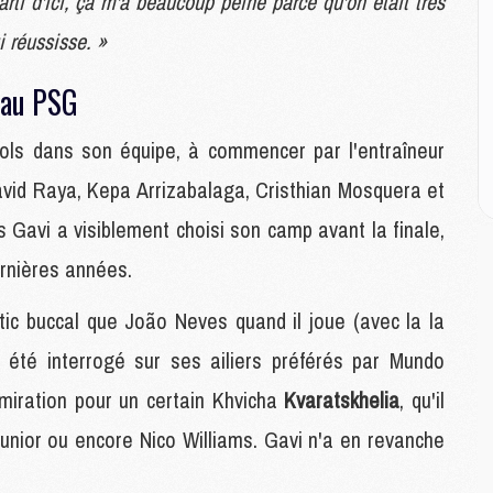
rti d'ici, ça m'a beaucoup peiné parce qu'on était très
M
M
i réussisse. »
C
M
 au PSG
nols dans son équipe, à commencer par l'entraîneur
M
C
David Raya, Kepa Arrizabalaga, Cristhian Mosquera et
M
M
 Gavi a visiblement choisi son camp avant la finale,
M
rnières années.
M
tic buccal que João Neves quand il joue (avec la la
M
 été interrogé sur ses ailiers préférés par Mundo
M
C
dmiration pour un certain Khvicha
Kvaratskhelia
, qu'il
C
 Junior ou encore Nico Williams. Gavi n'a en revanche
M