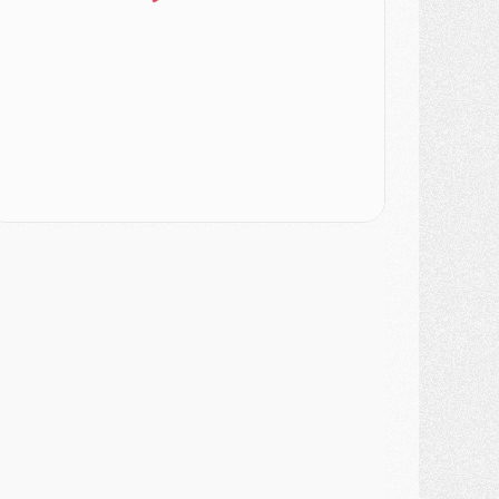
ercato
- [MAJ] Le PSG a fait une grosse offre à Parme pour Suzuki
ercato
- Le PSG a envoyé une première offre pour Mika Godts
lub
- Après Pacho, d'autres retours en vue
ercato
- Changement de dernière minute pour Kolo Muani
SAMEDI 01 AOÛT
ercato
- L'agent de Mika Godts confirme un accord avec le PSG
lub
- Quels numéros de maillot pour Akliouche et Digne au PSG ?
atch
- Un hommage prévu lors de Brest/PSG
ercato
- Le PSG et le Barça ont rendez-vous pour Ferran Torres
ercato
- Guéla Doué dans les listes du PSG
ercato
- Le transfert de Mika Godts au PSG en bonne voie
VENDREDI 31 JUILLET
atch
- Un diffuseur annoncé pour les deux premiers matchs amicaux du PSG
ercato
- Le transfert d'Akliouche au PSG bouclé, le montant se précise
lub
- Un retour majeur dans le groupe du PSG
lub
- [MAJ] Ndjantou et deux jeunes du PSG annoncés dans un tournoi U21
ercato
- L'étonnante piste Suzuki confirmée et onéreuse
JEUDI 30 JUILLET