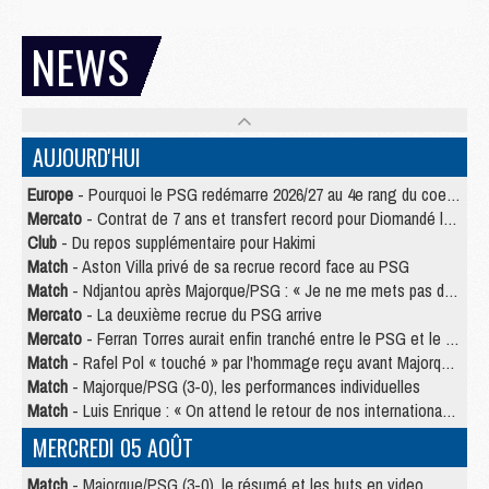
NEWS
AUJOURD'HUI
Europe
- Pourquoi le PSG redémarre 2026/27 au 4e rang du coefficient UEFA
Mercato
- Contrat de 7 ans et transfert record pour Diomandé loin du PSG
Club
- Du repos supplémentaire pour Hakimi
Match
- Aston Villa privé de sa recrue record face au PSG
Match
- Ndjantou après Majorque/PSG : « Je ne me mets pas de plafond »
Mercato
- La deuxième recrue du PSG arrive
Mercato
- Ferran Torres aurait enfin tranché entre le PSG et le Barça
Match
- Rafel Pol « touché » par l'hommage reçu avant Majorque/PSG
Match
- Majorque/PSG (3-0), les performances individuelles
Match
- Luis Enrique : « On attend le retour de nos internationaux »
MERCREDI 05 AOÛT
Match
- Majorque/PSG (3-0), le résumé et les buts en video