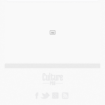
Mercato
- L'agent de Mika Godts confirme un accord avec le PSG
Club
- Quels numéros de maillot pour Akliouche et Digne au PSG ?
Match
- Un hommage prévu lors de Brest/PSG
Mercato
- Le PSG et le Barça ont rendez-vous pour Ferran Torres
Mercato
- Guéla Doué dans les listes du PSG
Mercato
- Le transfert de Mika Godts au PSG en bonne voie
VENDREDI 31 JUILLET
Match
- Un diffuseur annoncé pour les deux premiers matchs amicaux du PSG
Mercato
- Le transfert d'Akliouche au PSG bouclé, le montant se précise
Club
- Un retour majeur dans le groupe du PSG
Club
- [MAJ] Ndjantou et deux jeunes du PSG annoncés dans un tournoi U21
Mercato
- L'étonnante piste Suzuki confirmée et onéreuse
JEUDI 30 JUILLET
Sélections
- Ancelotti fait le ménage au Brésil mais veut garder Marquinhos
Mercato
- Le statu quo du milieu du PSG se précise
Club
- Le PSG plutôt que la FIFA pour Al-Khelaïfi, poussé par l'UEFA ?
Mercato
- Le PSG presserait Ferran Torres de se décider, deux pistes de secours