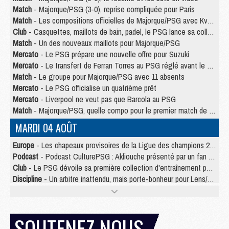
Match
- Majorque/PSG (3-0), reprise compliquée pour Paris
Match
- Les compositions officielles de Majorque/PSG avec Kvara et de nombreux jeunes
Club
- Casquettes, maillots de bain, padel, le PSG lance sa collection été
Match
- Un des nouveaux maillots pour Majorque/PSG
Mercato
- Le PSG prépare une nouvelle offre pour Suzuki
Mercato
- Le transfert de Ferran Torres au PSG réglé avant le 12 août ?
Match
- Le groupe pour Majorque/PSG avec 11 absents
Mercato
- Le PSG officialise un quatrième prêt
Mercato
- Liverpool ne veut pas que Barcola au PSG
Match
- Majorque/PSG, quelle compo pour le premier match de la saison 2026/27 ?
MARDI 04 AOÛT
Europe
- Les chapeaux provisoires de la Ligue des champions 2026/27
Podcast
- Podcast CulturePSG : Akliouche présenté par un fan de Monaco
Club
- Le PSG dévoile sa première collection d'entraînement pour 2026/2027
Discipline
- Un arbitre inattendu, mais porte-bonheur pour Lens/PSG
Match
- Majorque/PSG, sur quelle chaine et à quelle heure regarder le match ?
Mercato
- Le plan du PSG pour Suzuki et Chevalier se précise
Mercato
- Le tableau mercato du PSG (été 2026)
SOUTENEZ NOUS
Mercato
- L'Ajax refuse la première offre du PSG pour Godts