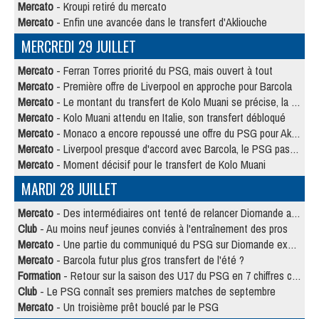
Mercato
- Kroupi retiré du mercato
Mercato
- Enfin une avancée dans le transfert d'Akliouche
MERCREDI 29 JUILLET
Mercato
- Ferran Torres priorité du PSG, mais ouvert à tout
Mercato
- Première offre de Liverpool en approche pour Barcola
Mercato
- Le montant du transfert de Kolo Muani se précise, la formule aussi
Mercato
- Kolo Muani attendu en Italie, son transfert débloqué
Mercato
- Monaco a encore repoussé une offre du PSG pour Akliouche
Mercato
- Liverpool presque d'accord avec Barcola, le PSG pas du tout
Mercato
- Moment décisif pour le transfert de Kolo Muani
MARDI 28 JUILLET
Mercato
- Des intermédiaires ont tenté de relancer Diomande au PSG
Club
- Au moins neuf jeunes conviés à l'entraînement des pros
Mercato
- Une partie du communiqué du PSG sur Diomande expliquée
Mercato
- Barcola futur plus gros transfert de l'été ?
Formation
- Retour sur la saison des U17 du PSG en 7 chiffres clés
Club
- Le PSG connaît ses premiers matches de septembre
Mercato
- Un troisième prêt bouclé par le PSG