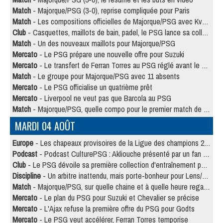
Match
- Majorque/PSG (3-0), reprise compliquée pour Paris
Match
- Les compositions officielles de Majorque/PSG avec Kvara et de nombreux jeunes
Club
- Casquettes, maillots de bain, padel, le PSG lance sa collection été
Match
- Un des nouveaux maillots pour Majorque/PSG
Mercato
- Le PSG prépare une nouvelle offre pour Suzuki
Mercato
- Le transfert de Ferran Torres au PSG réglé avant le 12 août ?
Match
- Le groupe pour Majorque/PSG avec 11 absents
Mercato
- Le PSG officialise un quatrième prêt
Mercato
- Liverpool ne veut pas que Barcola au PSG
Match
- Majorque/PSG, quelle compo pour le premier match de la saison 2026/27 ?
MARDI 04 AOÛT
Europe
- Les chapeaux provisoires de la Ligue des champions 2026/27
Podcast
- Podcast CulturePSG : Akliouche présenté par un fan de Monaco
Club
- Le PSG dévoile sa première collection d'entraînement pour 2026/2027
Discipline
- Un arbitre inattendu, mais porte-bonheur pour Lens/PSG
Match
- Majorque/PSG, sur quelle chaine et à quelle heure regarder le match ?
Mercato
- Le plan du PSG pour Suzuki et Chevalier se précise
Mercato
- L'Ajax refuse la première offre du PSG pour Godts
Mercato
- Le PSG veut accélérer, Ferran Torres temporise