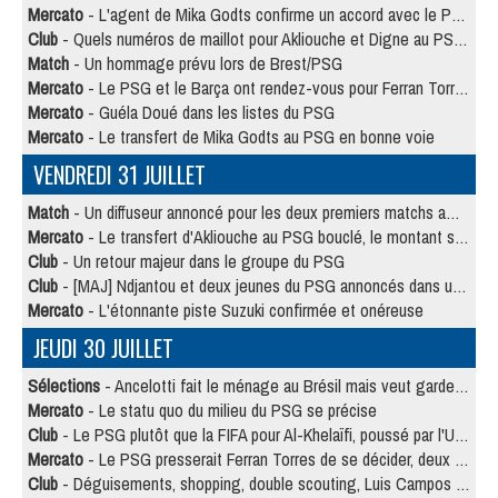
Mercato
- L'agent de Mika Godts confirme un accord avec le PSG
Club
- Quels numéros de maillot pour Akliouche et Digne au PSG ?
Match
- Un hommage prévu lors de Brest/PSG
Mercato
- Le PSG et le Barça ont rendez-vous pour Ferran Torres
Mercato
- Guéla Doué dans les listes du PSG
Mercato
- Le transfert de Mika Godts au PSG en bonne voie
VENDREDI 31 JUILLET
Match
- Un diffuseur annoncé pour les deux premiers matchs amicaux du PSG
Mercato
- Le transfert d'Akliouche au PSG bouclé, le montant se précise
Club
- Un retour majeur dans le groupe du PSG
Club
- [MAJ] Ndjantou et deux jeunes du PSG annoncés dans un tournoi U21
Mercato
- L'étonnante piste Suzuki confirmée et onéreuse
JEUDI 30 JUILLET
Sélections
- Ancelotti fait le ménage au Brésil mais veut garder Marquinhos
Mercato
- Le statu quo du milieu du PSG se précise
Club
- Le PSG plutôt que la FIFA pour Al-Khelaïfi, poussé par l'UEFA ?
Mercato
- Le PSG presserait Ferran Torres de se décider, deux pistes de secours
Club
- Déguisements, shopping, double scouting, Luis Campos dévoile ses méthodes