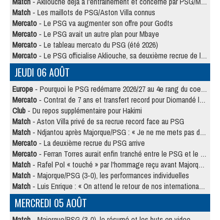
Match
- Akliouche déjà à l'entraînement et concerné par PSG/MU ?
Match
- Les maillots de PSG/Aston Villa connus
Mercato
- Le PSG va augmenter son offre pour Godts
Mercato
- Le PSG avait un autre plan pour Mbaye
Mercato
- Le tableau mercato du PSG (été 2026)
Mercato
- Le PSG officialise Akliouche, sa deuxième recrue de l’été
JEUDI 06 AOÛT
Europe
- Pourquoi le PSG redémarre 2026/27 au 4e rang du coefficient UEFA
Mercato
- Contrat de 7 ans et transfert record pour Diomandé loin du PSG
Club
- Du repos supplémentaire pour Hakimi
Match
- Aston Villa privé de sa recrue record face au PSG
Match
- Ndjantou après Majorque/PSG : « Je ne me mets pas de plafond »
Mercato
- La deuxième recrue du PSG arrive
Mercato
- Ferran Torres aurait enfin tranché entre le PSG et le Barça
Match
- Rafel Pol « touché » par l'hommage reçu avant Majorque/PSG
Match
- Majorque/PSG (3-0), les performances individuelles
Match
- Luis Enrique : « On attend le retour de nos internationaux »
MERCREDI 05 AOÛT
Match
- Majorque/PSG (3-0), le résumé et les buts en video