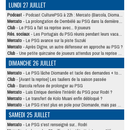
LUNDI 27 JUILLET
Podcast
- Podcast CulturePSG à 22h : Mercato (Barcola, Diomande, etc)
Mercato
- La prolongation de Dembélé au PSG dans la dernière ligne droite
Club
- Le PSG a fait sa reprise avec... 9 joueurs
Rés. sociaux
- Les Portugais du PSG réunis pendant leurs vacances
Mercato
- Le PSG avance sur la piste Suzuki
Mercato
- Après Digne, un autre défenseur en approche au PSG ?
Club
- Une petite quinzaine de joueurs attendus pour la reprise de l'entraînement du PSG
DIMANCHE 26 JUILLET
Mercato
- Le PSG lâche Diomande et tacle des demandes « totalement disproportionnés »
Club
- [Avant la reprise] Les tauliers de la saison passée
Club
- Barcola refuse de prolonger au PSG
Mercato
- Luis Enrique derrière l'intérêt du PSG pour Rodri ?
Mercato
- Le transfert de Kolo Muani enfin débloqué ?
Mercato
- Le PSG n'est plus en pole pour Diomande, mais pas hors-jeu
SAMEDI 25 JUILLET
Mercato
- Le PSG s'est renseigné sur... Rodri