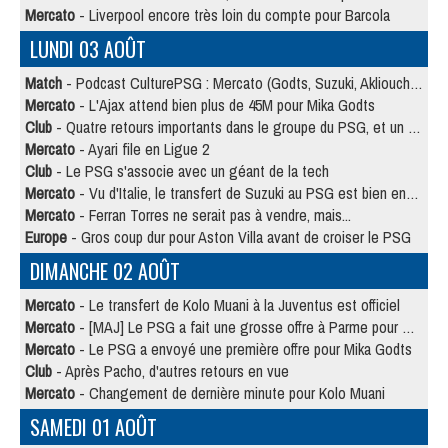
Mercato
- Liverpool encore très loin du compte pour Barcola
LUNDI 03 AOÛT
Match
- Podcast CulturePSG : Mercato (Godts, Suzuki, Akliouche, Barcola, etc)
Mercato
- L'Ajax attend bien plus de 45M pour Mika Godts
Club
- Quatre retours importants dans le groupe du PSG, et un plus discret
Mercato
- Ayari file en Ligue 2
Club
- Le PSG s'associe avec un géant de la tech
Mercato
- Vu d'Italie, le transfert de Suzuki au PSG est bien engagé
Mercato
- Ferran Torres ne serait pas à vendre, mais...
Europe
- Gros coup dur pour Aston Villa avant de croiser le PSG
DIMANCHE 02 AOÛT
Mercato
- Le transfert de Kolo Muani à la Juventus est officiel
Mercato
- [MAJ] Le PSG a fait une grosse offre à Parme pour Suzuki
Mercato
- Le PSG a envoyé une première offre pour Mika Godts
Club
- Après Pacho, d'autres retours en vue
Mercato
- Changement de dernière minute pour Kolo Muani
SAMEDI 01 AOÛT