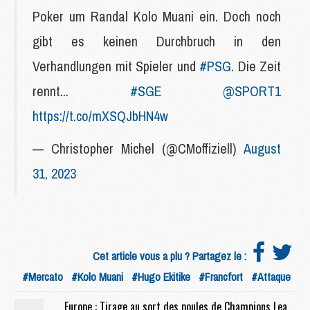
Poker um Randal Kolo Muani ein. Doch noch
gibt es keinen Durchbruch in den
Verhandlungen mit Spieler und
#PSG
. Die Zeit
rennt...
#SGE
@SPORT1
https://t.co/mXSQJbHN4w
— Christopher Michel (@CMoffiziell)
August
31, 2023
Cet article vous a plu ? Partagez le :
#Mercato
#Kolo Muani
#Hugo Ekitike
#Francfort
#Attaque
Europe : Tirage au sort des poules de Champions League, le live