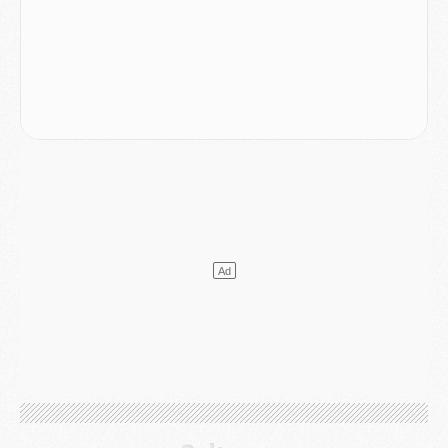
Mercato
- [MAJ] Le PSG a fait une grosse offre à Parme pour Suzuki
Mercato
- Le PSG a envoyé une première offre pour Mika Godts
Club
- Après Pacho, d'autres retours en vue
Mercato
- Changement de dernière minute pour Kolo Muani
SAMEDI 01 AOÛT
Mercato
- L'agent de Mika Godts confirme un accord avec le PSG
Club
- Quels numéros de maillot pour Akliouche et Digne au PSG ?
Match
- Un hommage prévu lors de Brest/PSG
Mercato
- Le PSG et le Barça ont rendez-vous pour Ferran Torres
Mercato
- Guéla Doué dans les listes du PSG
Mercato
- Le transfert de Mika Godts au PSG en bonne voie
VENDREDI 31 JUILLET
Match
- Un diffuseur annoncé pour les deux premiers matchs amicaux du PSG
Mercato
- Le transfert d'Akliouche au PSG bouclé, le montant se précise
Club
- Un retour majeur dans le groupe du PSG
Club
- [MAJ] Ndjantou et deux jeunes du PSG annoncés dans un tournoi U21
Mercato
- L'étonnante piste Suzuki confirmée et onéreuse
JEUDI 30 JUILLET