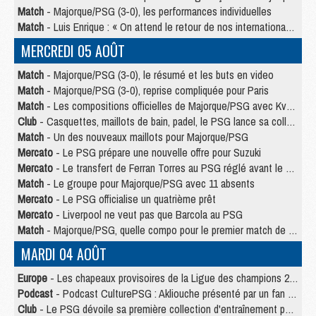
Match
- Majorque/PSG (3-0), les performances individuelles
Match
- Luis Enrique : « On attend le retour de nos internationaux »
MERCREDI 05 AOÛT
Match
- Majorque/PSG (3-0), le résumé et les buts en video
Match
- Majorque/PSG (3-0), reprise compliquée pour Paris
Match
- Les compositions officielles de Majorque/PSG avec Kvara et de nombreux jeunes
Club
- Casquettes, maillots de bain, padel, le PSG lance sa collection été
Match
- Un des nouveaux maillots pour Majorque/PSG
Mercato
- Le PSG prépare une nouvelle offre pour Suzuki
Mercato
- Le transfert de Ferran Torres au PSG réglé avant le 12 août ?
Match
- Le groupe pour Majorque/PSG avec 11 absents
Mercato
- Le PSG officialise un quatrième prêt
Mercato
- Liverpool ne veut pas que Barcola au PSG
Match
- Majorque/PSG, quelle compo pour le premier match de la saison 2026/27 ?
MARDI 04 AOÛT
Europe
- Les chapeaux provisoires de la Ligue des champions 2026/27
Podcast
- Podcast CulturePSG : Akliouche présenté par un fan de Monaco
Club
- Le PSG dévoile sa première collection d'entraînement pour 2026/2027