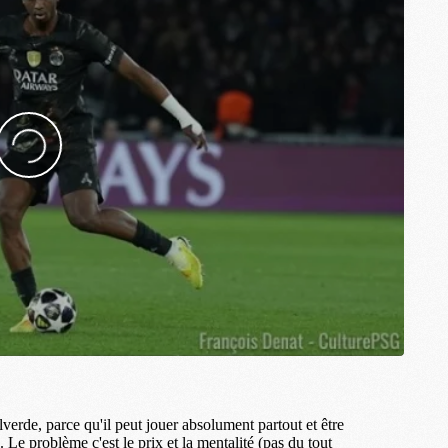
M
M
M
M
M
M
M
C
M
M
F
C
M
P
M
C