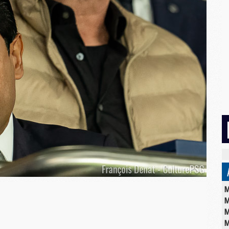
M
M
M
M