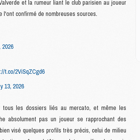
M
alverde et la rumeur liant le club parisien au joueur
C
 l'ont confirmé de nombreuses sources.
M
C
M
M
E
, 2026
M
M
s://t.co/2ViSqZCgd6
M
C
y 13, 2026
M
tous les dossiers liés au mercato, et même les
M
rche absolument pas un joueur se rapprochant des
C
M
ien visé quelques profils très précis, celui de milieu
M
M