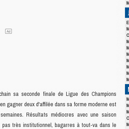
M
E
M
C
M
M
M
M
M
M
M
chain sa seconde finale de Ligue des Champions
M
 à en gagner deux d'affilée dans sa forme moderne est
M
M
 semaines. Résultats médiocres avec une saison
C
pas très institutionnel, bagarres à tout-va dans le
M