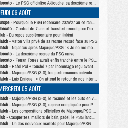
ercato
- Le PSG officialise Akliouche, sa deuxième recrue de l’été
JEUDI 06 AOÛT
urope
- Pourquoi le PSG redémarre 2026/27 au 4e rang du coefficient UEFA
ercato
- Contrat de 7 ans et transfert record pour Diomandé loin du PSG
lub
- Du repos supplémentaire pour Hakimi
atch
- Aston Villa privé de sa recrue record face au PSG
atch
- Ndjantou après Majorque/PSG : « Je ne me mets pas de plafond »
ercato
- La deuxième recrue du PSG arrive
ercato
- Ferran Torres aurait enfin tranché entre le PSG et le Barça
atch
- Rafel Pol « touché » par l'hommage reçu avant Majorque/PSG
atch
- Majorque/PSG (3-0), les performances individuelles
atch
- Luis Enrique : « On attend le retour de nos internationaux »
MERCREDI 05 AOÛT
atch
- Majorque/PSG (3-0), le résumé et les buts en video
atch
- Majorque/PSG (3-0), reprise compliquée pour Paris
atch
- Les compositions officielles de Majorque/PSG avec Kvara et de nombreux jeunes
lub
- Casquettes, maillots de bain, padel, le PSG lance sa collection été
atch
- Un des nouveaux maillots pour Majorque/PSG