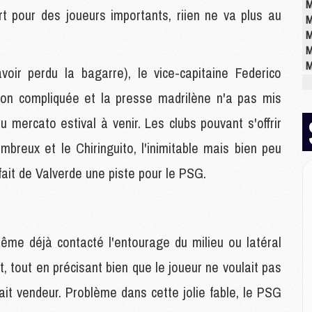
M
rt pour des joueurs importants, riien ne va plus au
M
M
M
M
oir perdu la bagarre), le vice-capitaine Federico
M
tion compliquée et la presse madrilène n'a pas mis
 mercato estival à venir. Les clubs pouvant s'offrir
E
P
breux et le Chiringuito, l'inimitable mais bien peu
C
fait de Valverde une piste pour le PSG.
D
M
M
M
M
même déjà contacté l'entourage du milieu ou latéral
M
t, tout en précisant bien que le joueur ne voulait pas
ait vendeur. Problème dans cette jolie fable, le PSG
M