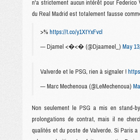
n'a strictement aucun intérêt pour Federico V
du Real Madrid est totalement fausse comme
>%
https://t.co/y1XtYxFvcl
— Djamel <�<� (@Djaameel_)
May 13
Valverde et le PSG, rien à signaler !
http
— Marc Mechenoua (@LeMechenoua)
Ma
Non seulement le PSG a mis en stand-by 
prolongations de contrat, mais il ne che
qualités et du poste de Valverde. Si Paris a b