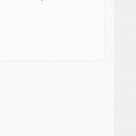
ercato
- L'Ajax attend bien plus de 45M pour Mika Godts
lub
- Quatre retours importants dans le groupe du PSG, et un plus discret
ercato
- Ayari file en Ligue 2
lub
- Le PSG s'associe avec un géant de la tech
ercato
- Vu d'Italie, le transfert de Suzuki au PSG est bien engagé
ercato
- Ferran Torres ne serait pas à vendre, mais...
urope
- Gros coup dur pour Aston Villa avant de croiser le PSG
DIMANCHE 02 AOÛT
ercato
- Le transfert de Kolo Muani à la Juventus est officiel
ercato
- [MAJ] Le PSG a fait une grosse offre à Parme pour Suzuki
ercato
- Le PSG a envoyé une première offre pour Mika Godts
lub
- Après Pacho, d'autres retours en vue
ercato
- Changement de dernière minute pour Kolo Muani
SAMEDI 01 AOÛT
ercato
- L'agent de Mika Godts confirme un accord avec le PSG
lub
- Quels numéros de maillot pour Akliouche et Digne au PSG ?
atch
- Un hommage prévu lors de Brest/PSG
ercato
- Le PSG et le Barça ont rendez-vous pour Ferran Torres
ercato
- Guéla Doué dans les listes du PSG