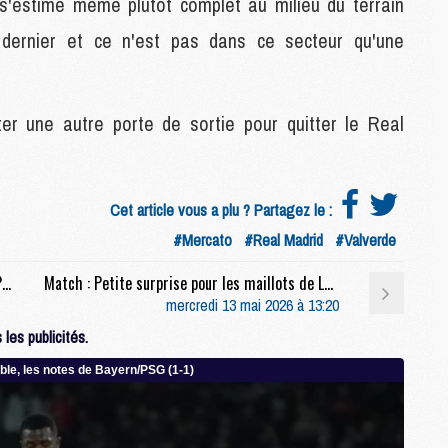
is s'estime même plutôt complet au milieu du terrain
M
r dernier et ce n'est pas dans ce secteur qu'une
M
M
er une autre porte de sortie pour quitter le Real
C
C
M
Cet article vous a plu ? Partagez le :
#Mercato
#Real Madrid
#Valverde
S
M
Match : Les compositions officielles de Lens/PSG dévoilées, Barcola titulaire
Match : Petite surprise pour les maillots de Lens/PSG
C
mercredi 13 mai 2026 à 13:20
M
C
les publicités.
M
M
M