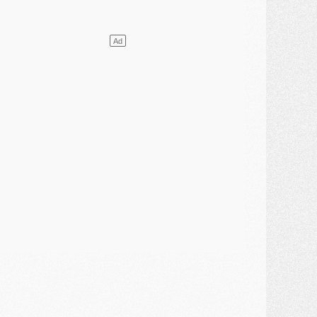
ercato
- Le transfert de Mika Godts au PSG en bonne voie
VENDREDI 31 JUILLET
atch
- Un diffuseur annoncé pour les deux premiers matchs amicaux du PSG
ercato
- Le transfert d'Akliouche au PSG bouclé, le montant se précise
lub
- Un retour majeur dans le groupe du PSG
lub
- [MAJ] Ndjantou et deux jeunes du PSG annoncés dans un tournoi U21
ercato
- L'étonnante piste Suzuki confirmée et onéreuse
JEUDI 30 JUILLET
élections
- Ancelotti fait le ménage au Brésil mais veut garder Marquinhos
ercato
- Le statu quo du milieu du PSG se précise
lub
- Le PSG plutôt que la FIFA pour Al-Khelaïfi, poussé par l'UEFA ?
ercato
- Le PSG presserait Ferran Torres de se décider, deux pistes de secours
lub
- Déguisements, shopping, double scouting, Luis Campos dévoile ses méthodes
ercato
- Kroupi retiré du mercato
ercato
- Enfin une avancée dans le transfert d'Akliouche
MERCREDI 29 JUILLET
ercato
- Ferran Torres priorité du PSG, mais ouvert à tout