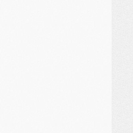
ercato
- Première offre de Liverpool en approche pour Barcola
ercato
- Le montant du transfert de Kolo Muani se précise, la formule aussi
ercato
- Kolo Muani attendu en Italie, son transfert débloqué
ercato
- Monaco a encore repoussé une offre du PSG pour Akliouche
ercato
- Liverpool presque d'accord avec Barcola, le PSG pas du tout
ercato
- Moment décisif pour le transfert de Kolo Muani
MARDI 28 JUILLET
ercato
- Des intermédiaires ont tenté de relancer Diomande au PSG
lub
- Au moins neuf jeunes conviés à l'entraînement des pros
ercato
- Une partie du communiqué du PSG sur Diomande expliquée
ercato
- Barcola futur plus gros transfert de l'été ?
ormation
- Retour sur la saison des U17 du PSG en 7 chiffres clés
lub
- Le PSG connaît ses premiers matches de septembre
ercato
- Un troisième prêt bouclé par le PSG
LUNDI 27 JUILLET
odcast
- Podcast CulturePSG à 22h : Mercato (Barcola, Diomande, etc)
ercato
- La prolongation de Dembélé au PSG dans la dernière ligne droite
lub
- Le PSG a fait sa reprise avec... 9 joueurs