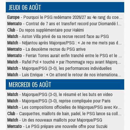
JEUDI 06 AOÛT
Europe
- Pourquoi le PSG redémarre 2026/27 au 4e rang du coefficient UEFA
Mercato
- Contrat de 7 ans et transfert record pour Diomandé loin du PSG
Club
- Du repos supplémentaire pour Hakimi
Match
- Aston Villa privé de sa recrue record face au PSG
Match
- Ndjantou après Majorque/PSG : « Je ne me mets pas de plafond »
Mercato
- La deuxième recrue du PSG arrive
Mercato
- Ferran Torres aurait enfin tranché entre le PSG et le Barça
Match
- Rafel Pol « touché » par l'hommage reçu avant Majorque/PSG
Match
- Majorque/PSG (3-0), les performances individuelles
Match
- Luis Enrique : « On attend le retour de nos internationaux »
MERCREDI 05 AOÛT
Match
- Majorque/PSG (3-0), le résumé et les buts en video
Match
- Majorque/PSG (3-0), reprise compliquée pour Paris
Match
- Les compositions officielles de Majorque/PSG avec Kvara et de nombreux jeunes
Club
- Casquettes, maillots de bain, padel, le PSG lance sa collection été
Match
- Un des nouveaux maillots pour Majorque/PSG
Mercato
- Le PSG prépare une nouvelle offre pour Suzuki