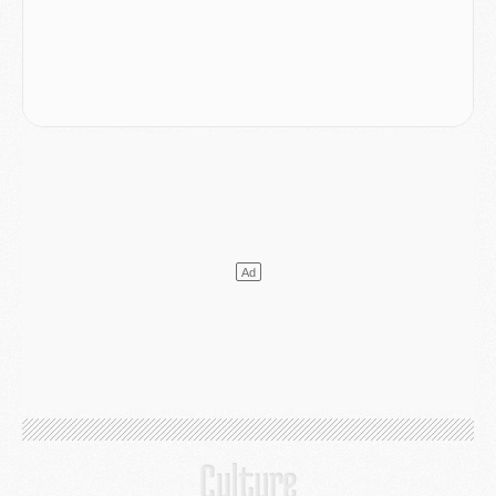
Club
- Quatre retours importants dans le groupe du PSG, et un plus discret
Mercato
- Ayari file en Ligue 2
Club
- Le PSG s'associe avec un géant de la tech
Mercato
- Vu d'Italie, le transfert de Suzuki au PSG est bien engagé
Mercato
- Ferran Torres ne serait pas à vendre, mais...
Europe
- Gros coup dur pour Aston Villa avant de croiser le PSG
DIMANCHE 02 AOÛT
Mercato
- Le transfert de Kolo Muani à la Juventus est officiel
Mercato
- [MAJ] Le PSG a fait une grosse offre à Parme pour Suzuki
Mercato
- Le PSG a envoyé une première offre pour Mika Godts
Club
- Après Pacho, d'autres retours en vue
Mercato
- Changement de dernière minute pour Kolo Muani
SAMEDI 01 AOÛT
Mercato
- L'agent de Mika Godts confirme un accord avec le PSG
Club
- Quels numéros de maillot pour Akliouche et Digne au PSG ?
Match
- Un hommage prévu lors de Brest/PSG
Mercato
- Le PSG et le Barça ont rendez-vous pour Ferran Torres
Mercato
- Guéla Doué dans les listes du PSG