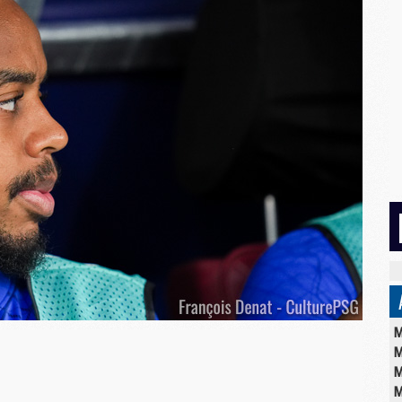
M
M
M
M