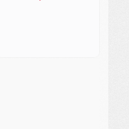
LUNDI 03 AOÛT
atch
- Podcast CulturePSG : Mercato (Godts, Suzuki, Akliouche, Barcola, etc)
ercato
- L'Ajax attend bien plus de 45M pour Mika Godts
lub
- Quatre retours importants dans le groupe du PSG, et un plus discret
ercato
- Ayari file en Ligue 2
lub
- Le PSG s'associe avec un géant de la tech
ercato
- Vu d'Italie, le transfert de Suzuki au PSG est bien engagé
ercato
- Ferran Torres ne serait pas à vendre, mais...
urope
- Gros coup dur pour Aston Villa avant de croiser le PSG
DIMANCHE 02 AOÛT
ercato
- Le transfert de Kolo Muani à la Juventus est officiel
ercato
- [MAJ] Le PSG a fait une grosse offre à Parme pour Suzuki
ercato
- Le PSG a envoyé une première offre pour Mika Godts
lub
- Après Pacho, d'autres retours en vue
ercato
- Changement de dernière minute pour Kolo Muani
SAMEDI 01 AOÛT
ercato
- L'agent de Mika Godts confirme un accord avec le PSG
lub
- Quels numéros de maillot pour Akliouche et Digne au PSG ?