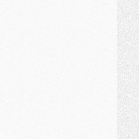
MERCREDI 29 JUILLET
ercato
- Ferran Torres priorité du PSG, mais ouvert à tout
ercato
- Première offre de Liverpool en approche pour Barcola
ercato
- Le montant du transfert de Kolo Muani se précise, la formule aussi
ercato
- Kolo Muani attendu en Italie, son transfert débloqué
ercato
- Monaco a encore repoussé une offre du PSG pour Akliouche
ercato
- Liverpool presque d'accord avec Barcola, le PSG pas du tout
ercato
- Moment décisif pour le transfert de Kolo Muani
MARDI 28 JUILLET
ercato
- Des intermédiaires ont tenté de relancer Diomande au PSG
lub
- Au moins neuf jeunes conviés à l'entraînement des pros
ercato
- Une partie du communiqué du PSG sur Diomande expliquée
ercato
- Barcola futur plus gros transfert de l'été ?
ormation
- Retour sur la saison des U17 du PSG en 7 chiffres clés
lub
- Le PSG connaît ses premiers matches de septembre
ercato
- Un troisième prêt bouclé par le PSG
LUNDI 27 JUILLET