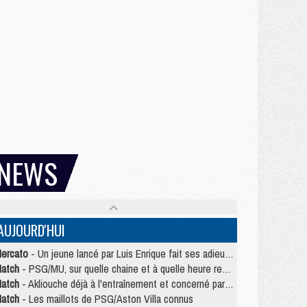
NEWS
AUJOURD'HUI
ercato
- Un jeune lancé par Luis Enrique fait ses adieux au PSG
atch
- PSG/MU, sur quelle chaine et à quelle heure regarder le match ?
atch
- Akliouche déjà à l'entraînement et concerné par PSG/MU ?
atch
- Les maillots de PSG/Aston Villa connus