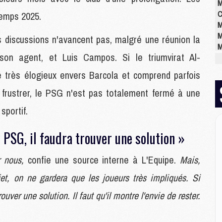
M
C
temps 2025.
M
M
s discussions n'avancent pas, malgré une réunion la
M
on agent, et Luis Campos. Si le triumvirat Al-
M
M
é très élogieux envers Barcola et comprend parfois
M
M
e frustrer, le PSG n'est pas totalement fermé à une
sportif.
E
e PSG, il faudra trouver une solution »
P
C
D
r nous,
confie une source interne à L'Equipe.
Mais,
M
et, on ne gardera que les joueurs très impliqués. Si
M
M
ouver une solution. Il faut qu'il montre l'envie de rester.
M
M