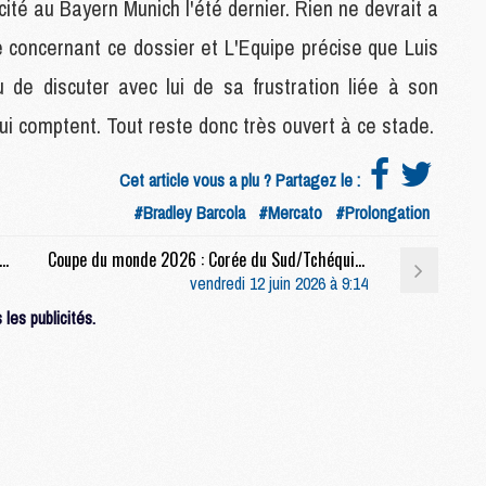
ité au Bayern Munich l'été dernier. Rien ne devrait a
M
 concernant ce dossier et L'Equipe précise que Luis
M
M
 de discuter avec lui de sa frustration liée à son
M
 comptent. Tout reste donc très ouvert à ce stade.
M
Cet article vous a plu ? Partagez le :
M
#Bradley Barcola
#Mercato
#Prolongation
C
C
bappé soutenait le PSG pour une raison bien particulière face à Arsenal
Coupe du monde 2026 : Corée du Sud/Tchéquie (2-1), le résumé, les buts et la passe décisive de Lee en video
M
vendredi 12 juin 2026 à 9:14
les publicités.
S
M
C
M
C
M
M