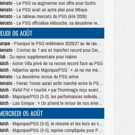
ercato
- Le PSG va augmenter son offre pour Godts
ercato
- Le PSG avait un autre plan pour Mbaye
ercato
- Le tableau mercato du PSG (été 2026)
ercato
- Le PSG officialise Akliouche, sa deuxième recrue de l’été
JEUDI 06 AOÛT
urope
- Pourquoi le PSG redémarre 2026/27 au 4e rang du coefficient UEFA
ercato
- Contrat de 7 ans et transfert record pour Diomandé loin du PSG
lub
- Du repos supplémentaire pour Hakimi
atch
- Aston Villa privé de sa recrue record face au PSG
atch
- Ndjantou après Majorque/PSG : « Je ne me mets pas de plafond »
ercato
- La deuxième recrue du PSG arrive
ercato
- Ferran Torres aurait enfin tranché entre le PSG et le Barça
atch
- Rafel Pol « touché » par l'hommage reçu avant Majorque/PSG
atch
- Majorque/PSG (3-0), les performances individuelles
atch
- Luis Enrique : « On attend le retour de nos internationaux »
MERCREDI 05 AOÛT
atch
- Majorque/PSG (3-0), le résumé et les buts en video
atch
- Majorque/PSG (3-0), reprise compliquée pour Paris