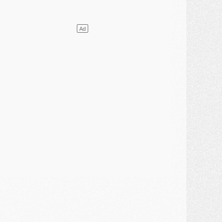
atch
- Un hommage prévu lors de Brest/PSG
ercato
- Le PSG et le Barça ont rendez-vous pour Ferran Torres
ercato
- Guéla Doué dans les listes du PSG
ercato
- Le transfert de Mika Godts au PSG en bonne voie
VENDREDI 31 JUILLET
atch
- Un diffuseur annoncé pour les deux premiers matchs amicaux du PSG
ercato
- Le transfert d'Akliouche au PSG bouclé, le montant se précise
lub
- Un retour majeur dans le groupe du PSG
lub
- [MAJ] Ndjantou et deux jeunes du PSG annoncés dans un tournoi U21
ercato
- L'étonnante piste Suzuki confirmée et onéreuse
JEUDI 30 JUILLET
élections
- Ancelotti fait le ménage au Brésil mais veut garder Marquinhos
ercato
- Le statu quo du milieu du PSG se précise
lub
- Le PSG plutôt que la FIFA pour Al-Khelaïfi, poussé par l'UEFA ?
ercato
- Le PSG presserait Ferran Torres de se décider, deux pistes de secours
lub
- Déguisements, shopping, double scouting, Luis Campos dévoile ses méthodes
ercato
- Kroupi retiré du mercato
ercato
- Enfin une avancée dans le transfert d'Akliouche