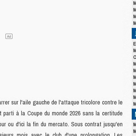
M
M
M
M
E
M
C
M
M
M
M
M
M
r sur l'aile gauche de l'attaque tricolore contre le
M
t parti à la Coupe du monde 2026 sans la certitude
ur ou d'ici la fin du mercato. Sous contrat jusqu'en
M
M
usieurs mois avec le club d'une prolongation. Les