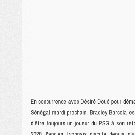
En concurrence avec Désiré Doué pour démarre
Sénégal mardi prochain, Bradley Barcola es
d'être toujours un joueur du PSG à son reto
2028, l'ancien Lyonnais discute depuis pl