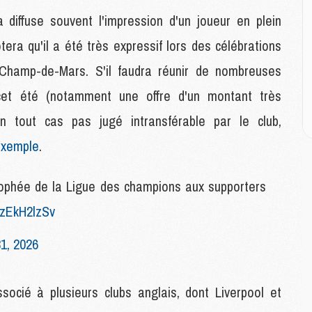
diffuse souvent l'impression d'un joueur en plein
M
tera qu'il a été très expressif lors des célébrations
M
C
hamp-de-Mars. S'il faudra réunir de nombreuses
M
C
cet été (notamment une offre d'un montant très
M
t en tout cas pas jugé intransférable par le club,
M
E
exemple
.
trophée de la Ligue des champions aux supporters
M
M
/7zEkH2lzSv
M
C
1, 2026
M
ocié à plusieurs clubs anglais, dont Liverpool et
M
C