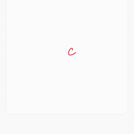
Mercato
- Le plan du PSG pour Suzuki et Chevalier se précise
Mercato
- L'Ajax refuse la première offre du PSG pour Godts
Mercato
- Le PSG veut accélérer, Ferran Torres temporise
Mercato
- Liverpool encore très loin du compte pour Barcola
LUNDI 03 AOÛT
Match
- Podcast CulturePSG : Mercato (Godts, Suzuki, Akliouche, Barcola, etc)
Mercato
- L'Ajax attend bien plus de 45M pour Mika Godts
Club
- Quatre retours importants dans le groupe du PSG, et un plus discret
Mercato
- Ayari file en Ligue 2
Club
- Le PSG s'associe avec un géant de la tech
Mercato
- Vu d'Italie, le transfert de Suzuki au PSG est bien engagé
Mercato
- Ferran Torres ne serait pas à vendre, mais...
Europe
- Gros coup dur pour Aston Villa avant de croiser le PSG
DIMANCHE 02 AOÛT
Mercato
- Le transfert de Kolo Muani à la Juventus est officiel
Mercato
- [MAJ] Le PSG a fait une grosse offre à Parme pour Suzuki
Mercato
- Le PSG a envoyé une première offre pour Mika Godts
Club
- Après Pacho, d'autres retours en vue