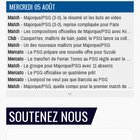
MERCREDI 05 AOÛT
Match
- Majorque/PSG (3-0), le résumé et les buts en video
Match
- Majorque/PSG (3-0), reprise compliquée pour Paris
Match
- Les compositions officielles de Majorque/PSG avec Kvara et de nombreux jeunes
Club
- Casquettes, maillots de bain, padel, le PSG lance sa collection été
Match
- Un des nouveaux maillots pour Majorque/PSG
Mercato
- Le PSG prépare une nouvelle offre pour Suzuki
Mercato
- Le transfert de Ferran Torres au PSG réglé avant le 12 août ?
Match
- Le groupe pour Majorque/PSG avec 11 absents
Mercato
- Le PSG officialise un quatrième prêt
Mercato
- Liverpool ne veut pas que Barcola au PSG
Match
- Majorque/PSG, quelle compo pour le premier match de la saison 2026/27 ?
MARDI 04 AOÛT
Europe
- Les chapeaux provisoires de la Ligue des champions 2026/27
SOUTENEZ NOUS
Podcast
- Podcast CulturePSG : Akliouche présenté par un fan de Monaco
Club
- Le PSG dévoile sa première collection d'entraînement pour 2026/2027
Discipline
- Un arbitre inattendu, mais porte-bonheur pour Lens/PSG
Match
- Majorque/PSG, sur quelle chaine et à quelle heure regarder le match ?