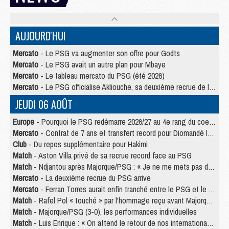
AUJOURD'HUI
Mercato
- Le PSG va augmenter son offre pour Godts
Mercato
- Le PSG avait un autre plan pour Mbaye
Mercato
- Le tableau mercato du PSG (été 2026)
Mercato
- Le PSG officialise Akliouche, sa deuxième recrue de l’été
JEUDI 06 AOÛT
Europe
- Pourquoi le PSG redémarre 2026/27 au 4e rang du coefficient UEFA
Mercato
- Contrat de 7 ans et transfert record pour Diomandé loin du PSG
Club
- Du repos supplémentaire pour Hakimi
Match
- Aston Villa privé de sa recrue record face au PSG
Match
- Ndjantou après Majorque/PSG : « Je ne me mets pas de plafond »
Mercato
- La deuxième recrue du PSG arrive
Mercato
- Ferran Torres aurait enfin tranché entre le PSG et le Barça
Match
- Rafel Pol « touché » par l'hommage reçu avant Majorque/PSG
Match
- Majorque/PSG (3-0), les performances individuelles
Match
- Luis Enrique : « On attend le retour de nos internationaux »