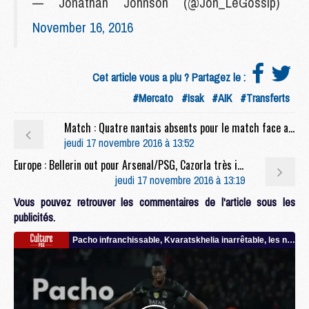
— Jonathan Johnson (@Jon_LeGossip)
November 16, 2016
Cet article vous a plu ? Partagez le :
#Mercato
#Isak
#AIK
#Transferts
Match : Quatre nantais absents pour le match face au PSG
jeudi 17 novembre 2016 à 13:52
Europe : Bellerin out pour Arsenal/PSG, Cazorla très incertain
jeudi 17 novembre 2016 à 13:19
Vous pouvez retrouver les commentaires de l'article sous les
publicités.