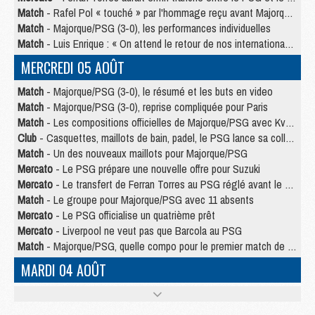
Match
- Rafel Pol « touché » par l'hommage reçu avant Majorque/PSG
Match
- Majorque/PSG (3-0), les performances individuelles
Match
- Luis Enrique : « On attend le retour de nos internationaux »
MERCREDI 05 AOÛT
Match
- Majorque/PSG (3-0), le résumé et les buts en video
Match
- Majorque/PSG (3-0), reprise compliquée pour Paris
Match
- Les compositions officielles de Majorque/PSG avec Kvara et de nombreux jeunes
Club
- Casquettes, maillots de bain, padel, le PSG lance sa collection été
Match
- Un des nouveaux maillots pour Majorque/PSG
Mercato
- Le PSG prépare une nouvelle offre pour Suzuki
Mercato
- Le transfert de Ferran Torres au PSG réglé avant le 12 août ?
Match
- Le groupe pour Majorque/PSG avec 11 absents
Mercato
- Le PSG officialise un quatrième prêt
Mercato
- Liverpool ne veut pas que Barcola au PSG
Match
- Majorque/PSG, quelle compo pour le premier match de la saison 2026/27 ?
MARDI 04 AOÛT
Europe
- Les chapeaux provisoires de la Ligue des champions 2026/27
Podcast
- Podcast CulturePSG : Akliouche présenté par un fan de Monaco