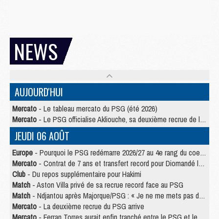
NEWS
AUJOURD'HUI
Mercato
- Le tableau mercato du PSG (été 2026)
Mercato
- Le PSG officialise Akliouche, sa deuxième recrue de l’été
JEUDI 06 AOÛT
Europe
- Pourquoi le PSG redémarre 2026/27 au 4e rang du coefficient UEFA
Mercato
- Contrat de 7 ans et transfert record pour Diomandé loin du PSG
Club
- Du repos supplémentaire pour Hakimi
Match
- Aston Villa privé de sa recrue record face au PSG
Match
- Ndjantou après Majorque/PSG : « Je ne me mets pas de plafond »
Mercato
- La deuxième recrue du PSG arrive
Mercato
- Ferran Torres aurait enfin tranché entre le PSG et le Barça