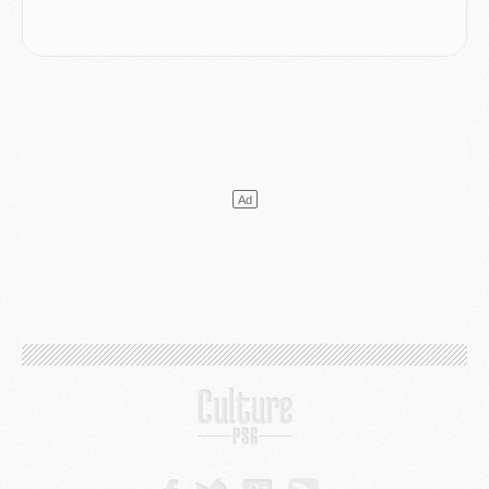
Mercato
- [MAJ] Le PSG a fait une grosse offre à Parme pour Suzuki
Mercato
- Le PSG a envoyé une première offre pour Mika Godts
Club
- Après Pacho, d'autres retours en vue
Mercato
- Changement de dernière minute pour Kolo Muani
SAMEDI 01 AOÛT
Mercato
- L'agent de Mika Godts confirme un accord avec le PSG
Club
- Quels numéros de maillot pour Akliouche et Digne au PSG ?
Match
- Un hommage prévu lors de Brest/PSG
Mercato
- Le PSG et le Barça ont rendez-vous pour Ferran Torres
Mercato
- Guéla Doué dans les listes du PSG
Mercato
- Le transfert de Mika Godts au PSG en bonne voie
VENDREDI 31 JUILLET
Match
- Un diffuseur annoncé pour les deux premiers matchs amicaux du PSG
Mercato
- Le transfert d'Akliouche au PSG bouclé, le montant se précise
Club
- Un retour majeur dans le groupe du PSG
Club
- [MAJ] Ndjantou et deux jeunes du PSG annoncés dans un tournoi U21
Mercato
- L'étonnante piste Suzuki confirmée et onéreuse
JEUDI 30 JUILLET