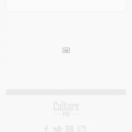
MARDI 04 AOÛT
Europe
- Les chapeaux provisoires de la Ligue des champions 2026/27
Podcast
- Podcast CulturePSG : Akliouche présenté par un fan de Monaco
Club
- Le PSG dévoile sa première collection d'entraînement pour 2026/2027
Discipline
- Un arbitre inattendu, mais porte-bonheur pour Lens/PSG
Match
- Majorque/PSG, sur quelle chaine et à quelle heure regarder le match ?
Mercato
- Le plan du PSG pour Suzuki et Chevalier se précise
Mercato
- L'Ajax refuse la première offre du PSG pour Godts
Mercato
- Le PSG veut accélérer, Ferran Torres temporise
Mercato
- Liverpool encore très loin du compte pour Barcola
LUNDI 03 AOÛT
Match
- Podcast CulturePSG : Mercato (Godts, Suzuki, Akliouche, Barcola, etc)
Mercato
- L'Ajax attend bien plus de 45M pour Mika Godts
Club
- Quatre retours importants dans le groupe du PSG, et un plus discret
Mercato
- Ayari file en Ligue 2
Club
- Le PSG s'associe avec un géant de la tech
Mercato
- Vu d'Italie, le transfert de Suzuki au PSG est bien engagé
Mercato
- Ferran Torres ne serait pas à vendre, mais...
Europe
- Gros coup dur pour Aston Villa avant de croiser le PSG