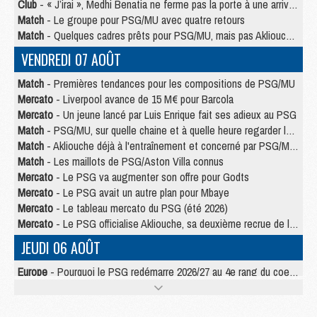
Club
- « J’irai », Medhi Benatia ne ferme pas la porte à une arrivée au PSG
Match
- Le groupe pour PSG/MU avec quatre retours
Match
- Quelques cadres prêts pour PSG/MU, mais pas Akliouche ?
VENDREDI 07 AOÛT
Match
- Premières tendances pour les compositions de PSG/MU
Mercato
- Liverpool avance de 15 M€ pour Barcola
Mercato
- Un jeune lancé par Luis Enrique fait ses adieux au PSG
Match
- PSG/MU, sur quelle chaine et à quelle heure regarder le match ?
Match
- Akliouche déjà à l'entraînement et concerné par PSG/MU ?
Match
- Les maillots de PSG/Aston Villa connus
Mercato
- Le PSG va augmenter son offre pour Godts
Mercato
- Le PSG avait un autre plan pour Mbaye
Mercato
- Le tableau mercato du PSG (été 2026)
Mercato
- Le PSG officialise Akliouche, sa deuxième recrue de l’été
JEUDI 06 AOÛT
Europe
- Pourquoi le PSG redémarre 2026/27 au 4e rang du coefficient UEFA
Mercato
- Contrat de 7 ans et transfert record pour Diomandé loin du PSG
Club
- Du repos supplémentaire pour Hakimi