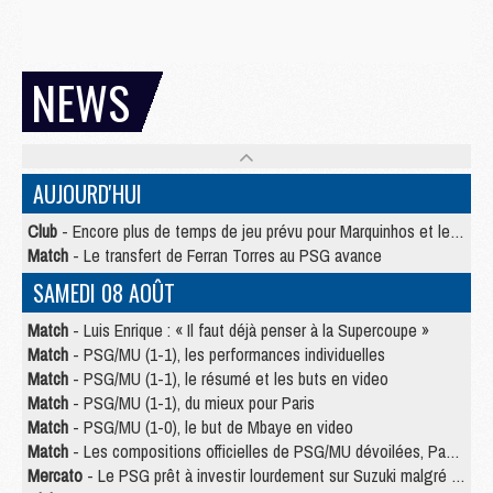
NEWS
AUJOURD'HUI
Club
- Encore plus de temps de jeu prévu pour Marquinhos et les Portugais en Supercoupe
Match
- Le transfert de Ferran Torres au PSG avance
SAMEDI 08 AOÛT
Match
- Luis Enrique : « Il faut déjà penser à la Supercoupe »
Match
- PSG/MU (1-1), les performances individuelles
Match
- PSG/MU (1-1), le résumé et les buts en video
Match
- PSG/MU (1-1), du mieux pour Paris
Match
- PSG/MU (1-0), le but de Mbaye en video
Match
- Les compositions officielles de PSG/MU dévoilées, Pacho titulaire
Mercato
- Le PSG prêt à investir lourdement sur Suzuki malgré Safonov et Chevalier