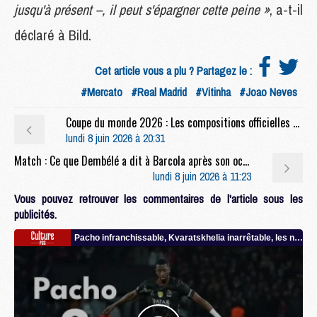
jusqu'à présent –, il peut s'épargner cette peine »
, a-t-il
déclaré à Bild.
Cet article vous a plu ? Partagez le :
#Mercato
#Real Madrid
#Vitinha
#Joao Neves
Coupe du monde 2026 : Les compositions officielles de France/Irlande du Nord dévoilées, deux Parisiens titulaires
lundi 8 juin 2026 à 20:31
Match : Ce que Dembélé a dit à Barcola après son occasion manquée face à Arsenal
lundi 8 juin 2026 à 11:23
Vous pouvez retrouver les commentaires de l'article sous les
publicités.