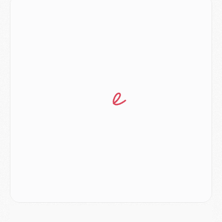
Europe
- Les chapeaux provisoires de la Ligue des champions 2026/27
Podcast
- Podcast CulturePSG : Akliouche présenté par un fan de Monaco
Club
- Le PSG dévoile sa première collection d'entraînement pour 2026/2027
Discipline
- Un arbitre inattendu, mais porte-bonheur pour Lens/PSG
Match
- Majorque/PSG, sur quelle chaine et à quelle heure regarder le match ?
Mercato
- Le plan du PSG pour Suzuki et Chevalier se précise
Mercato
- L'Ajax refuse la première offre du PSG pour Godts
Mercato
- Le PSG veut accélérer, Ferran Torres temporise
Mercato
- Liverpool encore très loin du compte pour Barcola
LUNDI 03 AOÛT
Match
- Podcast CulturePSG : Mercato (Godts, Suzuki, Akliouche, Barcola, etc)
Mercato
- L'Ajax attend bien plus de 45M pour Mika Godts
Club
- Quatre retours importants dans le groupe du PSG, et un plus discret
Mercato
- Ayari file en Ligue 2
Club
- Le PSG s'associe avec un géant de la tech
Mercato
- Vu d'Italie, le transfert de Suzuki au PSG est bien engagé
Mercato
- Ferran Torres ne serait pas à vendre, mais...
Europe
- Gros coup dur pour Aston Villa avant de croiser le PSG
DIMANCHE 02 AOÛT