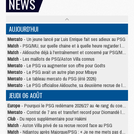
NEWS
AUJOURD'HUI
Mercato
- Un jeune lancé par Luis Enrique fait ses adieux au PSG
Match
- PSG/MU, sur quelle chaine et à quelle heure regarder le match ?
Match
- Akliouche déjà à l'entraînement et concerné par PSG/MU ?
Match
- Les maillots de PSG/Aston Villa connus
Mercato
- Le PSG va augmenter son offre pour Godts
Mercato
- Le PSG avait un autre plan pour Mbaye
Mercato
- Le tableau mercato du PSG (été 2026)
Mercato
- Le PSG officialise Akliouche, sa deuxième recrue de l’été
JEUDI 06 AOÛT
Europe
- Pourquoi le PSG redémarre 2026/27 au 4e rang du coefficient UEFA
Mercato
- Contrat de 7 ans et transfert record pour Diomandé loin du PSG
Club
- Du repos supplémentaire pour Hakimi
Match
- Aston Villa privé de sa recrue record face au PSG
Match
- Ndjantou après Majorque/PSG : « Je ne me mets pas de plafond »