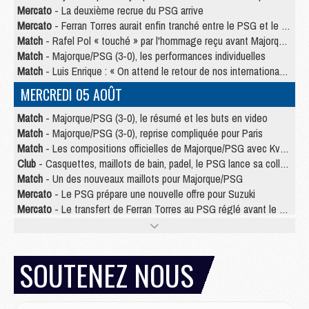
Mercato
- La deuxième recrue du PSG arrive
Mercato
- Ferran Torres aurait enfin tranché entre le PSG et le Barça
Match
- Rafel Pol « touché » par l'hommage reçu avant Majorque/PSG
Match
- Majorque/PSG (3-0), les performances individuelles
Match
- Luis Enrique : « On attend le retour de nos internationaux »
MERCREDI 05 AOÛT
Match
- Majorque/PSG (3-0), le résumé et les buts en video
Match
- Majorque/PSG (3-0), reprise compliquée pour Paris
Match
- Les compositions officielles de Majorque/PSG avec Kvara et de nombreux jeunes
Club
- Casquettes, maillots de bain, padel, le PSG lance sa collection été
Match
- Un des nouveaux maillots pour Majorque/PSG
Mercato
- Le PSG prépare une nouvelle offre pour Suzuki
Mercato
- Le transfert de Ferran Torres au PSG réglé avant le 12 août ?
Match
- Le groupe pour Majorque/PSG avec 11 absents
Mercato
- Le PSG officialise un quatrième prêt
Mercato
- Liverpool ne veut pas que Barcola au PSG
SOUTENEZ NOUS
Match
- Majorque/PSG, quelle compo pour le premier match de la saison 2026/27 ?
MARDI 04 AOÛT