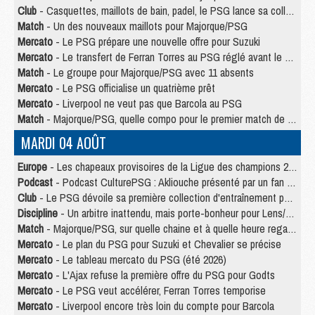
Club
- Casquettes, maillots de bain, padel, le PSG lance sa collection été
Match
- Un des nouveaux maillots pour Majorque/PSG
Mercato
- Le PSG prépare une nouvelle offre pour Suzuki
Mercato
- Le transfert de Ferran Torres au PSG réglé avant le 12 août ?
Match
- Le groupe pour Majorque/PSG avec 11 absents
Mercato
- Le PSG officialise un quatrième prêt
Mercato
- Liverpool ne veut pas que Barcola au PSG
Match
- Majorque/PSG, quelle compo pour le premier match de la saison 2026/27 ?
MARDI 04 AOÛT
Europe
- Les chapeaux provisoires de la Ligue des champions 2026/27
Podcast
- Podcast CulturePSG : Akliouche présenté par un fan de Monaco
Club
- Le PSG dévoile sa première collection d'entraînement pour 2026/2027
Discipline
- Un arbitre inattendu, mais porte-bonheur pour Lens/PSG
Match
- Majorque/PSG, sur quelle chaine et à quelle heure regarder le match ?
Mercato
- Le plan du PSG pour Suzuki et Chevalier se précise
Mercato
- Le tableau mercato du PSG (été 2026)
Mercato
- L'Ajax refuse la première offre du PSG pour Godts
Mercato
- Le PSG veut accélérer, Ferran Torres temporise
Mercato
- Liverpool encore très loin du compte pour Barcola