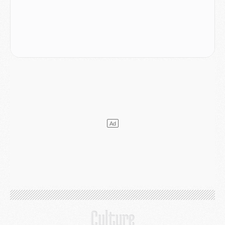
Club
- Quels numéros de maillot pour Akliouche et Digne au PSG ?
Match
- Un hommage prévu lors de Brest/PSG
Mercato
- Le PSG et le Barça ont rendez-vous pour Ferran Torres
Mercato
- Guéla Doué dans les listes du PSG
Mercato
- Le transfert de Mika Godts au PSG en bonne voie
VENDREDI 31 JUILLET
Match
- Un diffuseur annoncé pour les deux premiers matchs amicaux du PSG
Mercato
- Le transfert d'Akliouche au PSG bouclé, le montant se précise
Club
- Un retour majeur dans le groupe du PSG
Club
- [MAJ] Ndjantou et deux jeunes du PSG annoncés dans un tournoi U21
Mercato
- L'étonnante piste Suzuki confirmée et onéreuse
JEUDI 30 JUILLET
Sélections
- Ancelotti fait le ménage au Brésil mais veut garder Marquinhos
Mercato
- Le statu quo du milieu du PSG se précise
Club
- Le PSG plutôt que la FIFA pour Al-Khelaïfi, poussé par l'UEFA ?
Mercato
- Le PSG presserait Ferran Torres de se décider, deux pistes de secours
Club
- Déguisements, shopping, double scouting, Luis Campos dévoile ses méthodes
Mercato
- Kroupi retiré du mercato