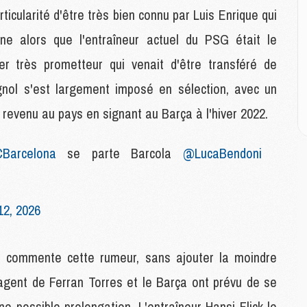
E
ticularité d'être très bien connu par Luis Enrique qui
ne alors que l'entraîneur actuel du PSG était le
M
M
ier très prometteur qui venait d'être transféré de
M
gnol s'est largement imposé en sélection, avec un
C
M
t revenu au pays en signant au Barça à l'hiver 2022.
Barcelona
se parte Barcola
@LucaBendoni
M
C
M
M
12, 2026
M
M
ort commente cette rumeur, sans ajouter la moindre
M
'agent de Ferran Torres et le Barça ont prévu de se
M
e possible prolongation. L'entraîneur Hansi Flick le
C