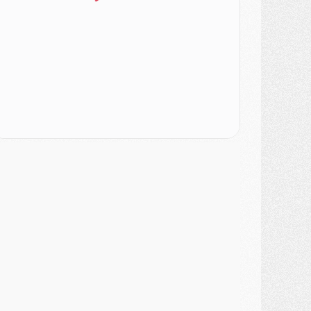
urope
- Gros coup dur pour Aston Villa avant de croiser le PSG
DIMANCHE 02 AOÛT
ercato
- Le transfert de Kolo Muani à la Juventus est officiel
ercato
- [MAJ] Le PSG a fait une grosse offre à Parme pour Suzuki
ercato
- Le PSG a envoyé une première offre pour Mika Godts
lub
- Après Pacho, d'autres retours en vue
ercato
- Changement de dernière minute pour Kolo Muani
SAMEDI 01 AOÛT
ercato
- L'agent de Mika Godts confirme un accord avec le PSG
lub
- Quels numéros de maillot pour Akliouche et Digne au PSG ?
atch
- Un hommage prévu lors de Brest/PSG
ercato
- Le PSG et le Barça ont rendez-vous pour Ferran Torres
ercato
- Guéla Doué dans les listes du PSG
ercato
- Le transfert de Mika Godts au PSG en bonne voie
VENDREDI 31 JUILLET
atch
- Un diffuseur annoncé pour les deux premiers matchs amicaux du PSG
ercato
- Le transfert d'Akliouche au PSG bouclé, le montant se précise
lub
- Un retour majeur dans le groupe du PSG