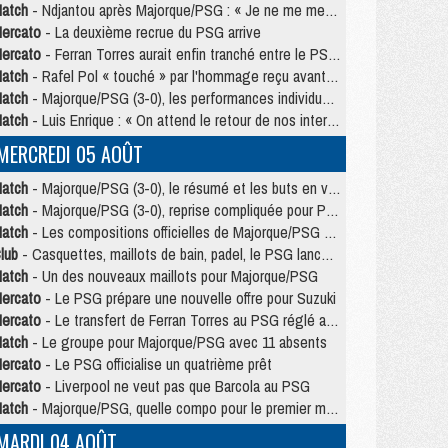
atch
- Ndjantou après Majorque/PSG : « Je ne me mets pas de plafond »
ercato
- La deuxième recrue du PSG arrive
ercato
- Ferran Torres aurait enfin tranché entre le PSG et le Barça
atch
- Rafel Pol « touché » par l'hommage reçu avant Majorque/PSG
atch
- Majorque/PSG (3-0), les performances individuelles
atch
- Luis Enrique : « On attend le retour de nos internationaux »
MERCREDI 05 AOÛT
atch
- Majorque/PSG (3-0), le résumé et les buts en video
atch
- Majorque/PSG (3-0), reprise compliquée pour Paris
atch
- Les compositions officielles de Majorque/PSG avec Kvara et de nombreux jeunes
lub
- Casquettes, maillots de bain, padel, le PSG lance sa collection été
atch
- Un des nouveaux maillots pour Majorque/PSG
ercato
- Le PSG prépare une nouvelle offre pour Suzuki
ercato
- Le transfert de Ferran Torres au PSG réglé avant le 12 août ?
atch
- Le groupe pour Majorque/PSG avec 11 absents
ercato
- Le PSG officialise un quatrième prêt
ercato
- Liverpool ne veut pas que Barcola au PSG
atch
- Majorque/PSG, quelle compo pour le premier match de la saison 2026/27 ?
MARDI 04 AOÛT