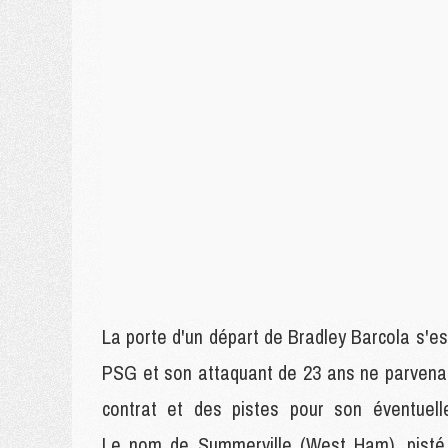
La porte d'un départ de Bradley Barcola s'e
PSG et son attaquant de 23 ans ne parvenan
contrat et des pistes pour son éventuell
Le nom de Summerville (West Ham), pisté i