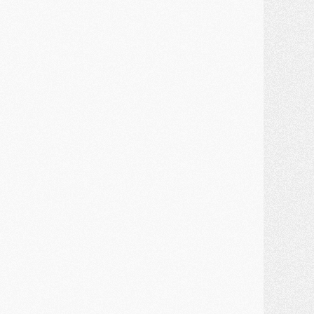
MARDI 28 JUILLET
ercato
- Des intermédiaires ont tenté de relancer Diomande au PSG
lub
- Au moins neuf jeunes conviés à l'entraînement des pros
ercato
- Une partie du communiqué du PSG sur Diomande expliquée
ercato
- Barcola futur plus gros transfert de l'été ?
ormation
- Retour sur la saison des U17 du PSG en 7 chiffres clés
lub
- Le PSG connaît ses premiers matches de septembre
ercato
- Un troisième prêt bouclé par le PSG
LUNDI 27 JUILLET
odcast
- Podcast CulturePSG à 22h : Mercato (Barcola, Diomande, etc)
ercato
- La prolongation de Dembélé au PSG dans la dernière ligne droite
lub
- Le PSG a fait sa reprise avec... 9 joueurs
és. sociaux
- Les Portugais du PSG réunis pendant leurs vacances
ercato
- Le PSG avance sur la piste Suzuki
ercato
- Après Digne, un autre défenseur en approche au PSG ?
lub
- Une petite quinzaine de joueurs attendus pour la reprise de l'entraînement du PSG
DIMANCHE 26 JUILLET