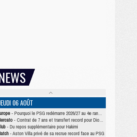
NEWS
JEUDI 06 AOÛT
urope
- Pourquoi le PSG redémarre 2026/27 au 4e rang du coefficient UEFA
ercato
- Contrat de 7 ans et transfert record pour Diomandé loin du PSG
lub
- Du repos supplémentaire pour Hakimi
atch
- Aston Villa privé de sa recrue record face au PSG