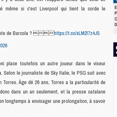
E
té même si c'est Liverpool qui tient la corde le
P
C
D
M
vente de Barcola ? 
https://t.co/xLM2l7z4J5
M
M
2026
M
M
M
oni place toutefois un autre joueur dans le viseur
 Selon le journaliste de Sky Italie, le PSG suit avec
M
n Torres. Âge dé 26 ans, Torres a la particularité de
M
C
, donc dans un an seulement, et la presse catalane
M
C
bien longtemps à envisager une prolongation, à savoir
M
M