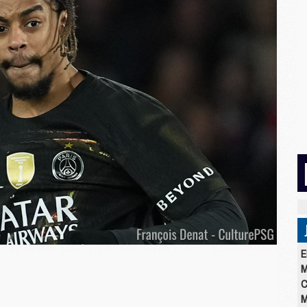
E
M
C
M