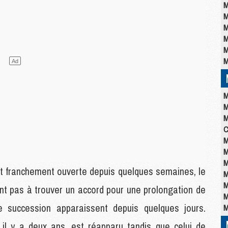
M
M
M
M
M
M
M
M
M
C
M
M
M
st franchement ouverte depuis quelques semaines, le
M
M
t pas à trouver un accord pour une prolongation de
M
e succession apparaissent depuis quelques jours.
M
l y a deux ans, est réapparu tandis que celui de