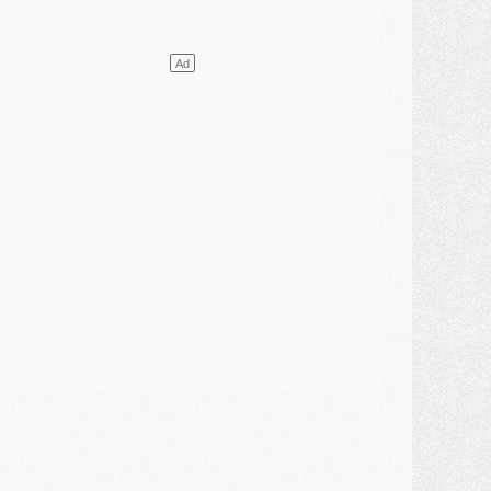
lub
- [MAJ] Ndjantou et deux jeunes du PSG annoncés dans un tournoi U21
ercato
- L'étonnante piste Suzuki confirmée et onéreuse
JEUDI 30 JUILLET
élections
- Ancelotti fait le ménage au Brésil mais veut garder Marquinhos
ercato
- Le statu quo du milieu du PSG se précise
lub
- Le PSG plutôt que la FIFA pour Al-Khelaïfi, poussé par l'UEFA ?
ercato
- Le PSG presserait Ferran Torres de se décider, deux pistes de secours
lub
- Déguisements, shopping, double scouting, Luis Campos dévoile ses méthodes
ercato
- Kroupi retiré du mercato
ercato
- Enfin une avancée dans le transfert d'Akliouche
MERCREDI 29 JUILLET
ercato
- Ferran Torres priorité du PSG, mais ouvert à tout
ercato
- Première offre de Liverpool en approche pour Barcola
ercato
- Le montant du transfert de Kolo Muani se précise, la formule aussi
ercato
- Kolo Muani attendu en Italie, son transfert débloqué
ercato
- Monaco a encore repoussé une offre du PSG pour Akliouche
ercato
- Liverpool presque d'accord avec Barcola, le PSG pas du tout
ercato
- Moment décisif pour le transfert de Kolo Muani