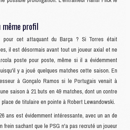
C
M
u même profil
S
 pour cet attaquant du Barça ? Si Torres était
M
C
es, il est désormais avant tout un joueur axial et ne
M
C
arcola poste pour poste, même si il a évidemment
M
puisqu'il y a joué quelques matches cette saison. En
M
uccesseur à Gonçalo Ramos si le Portugais venait à
M
d'une saison à 21 buts en 49 matches, dont un contre
M
 place de titulaire en pointe à Robert Lewandowski.
M
M
e 26 ans est évidemment intéressante, avec un an de
M
M
n frein sachant que le PSG n'a pas recruté un joueur
M