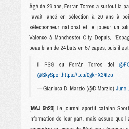
Âgé de 26 ans, Ferran Torres a surtout la par
l'avait lancé en sélection à 20 ans à pei
sélectionneur national et le joueur un ail
Valence à Manchester City. Depuis, l'Espa
beau bilan de 24 buts en 57 capes, puis il es
Il PSG su Ferrán Torres del
@FC
@SkySport
https://t.co/0gkHX34tzo
— Gianluca Di Marzio (@DiMarzio)
June 
[
MAJ 9h20
] Le journal sportif catalan Sp
information de leur part, mais assure que l
rencontrer au cours de l'été pour évoquer un