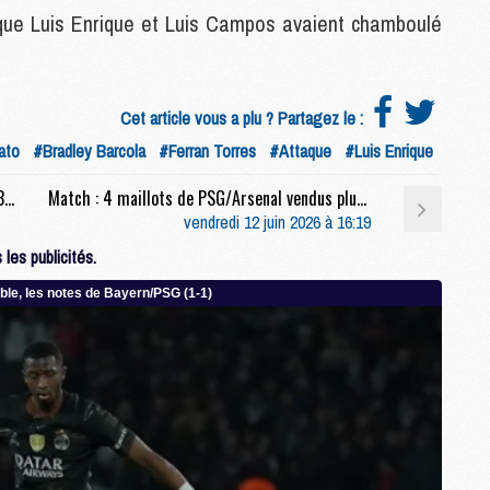
sque Luis Enrique et Luis Campos avaient chamboulé
M
C
M
Cet article vous a plu ? Partagez le :
M
ato
#Bradley Barcola
#Ferran Torres
#Attaque
#Luis Enrique
F
C
Coupe du monde 2026 : Les compositions de Brésil/Maroc selon la presse
Match : 4 maillots de PSG/Arsenal vendus plus de 100 000 euros
M
vendredi 12 juin 2026 à 16:19
les publicités.
P
M
C
R
M
M
C