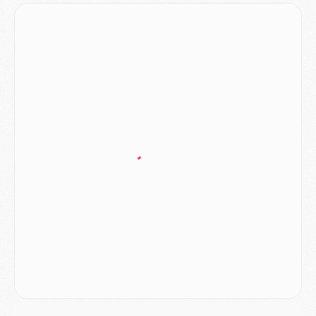
Match
- Majorque/PSG, sur quelle chaine et à quelle heure regarder le match ?
Mercato
- Le plan du PSG pour Suzuki et Chevalier se précise
Mercato
- L'Ajax refuse la première offre du PSG pour Godts
Mercato
- Le PSG veut accélérer, Ferran Torres temporise
Mercato
- Liverpool encore très loin du compte pour Barcola
LUNDI 03 AOÛT
Match
- Podcast CulturePSG : Mercato (Godts, Suzuki, Akliouche, Barcola, etc)
Mercato
- L'Ajax attend bien plus de 45M pour Mika Godts
Club
- Quatre retours importants dans le groupe du PSG, et un plus discret
Mercato
- Ayari file en Ligue 2
Club
- Le PSG s'associe avec un géant de la tech
Mercato
- Vu d'Italie, le transfert de Suzuki au PSG est bien engagé
Mercato
- Ferran Torres ne serait pas à vendre, mais...
Europe
- Gros coup dur pour Aston Villa avant de croiser le PSG
DIMANCHE 02 AOÛT
Mercato
- Le transfert de Kolo Muani à la Juventus est officiel
Mercato
- [MAJ] Le PSG a fait une grosse offre à Parme pour Suzuki
Mercato
- Le PSG a envoyé une première offre pour Mika Godts