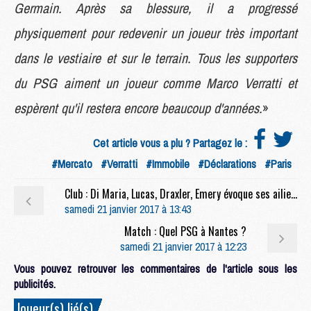
Germain. Après sa blessure, il a progressé
physiquement pour redevenir un joueur très important
dans le vestiaire et sur le terrain. Tous les supporters
du PSG aiment un joueur comme Marco Verratti et
espèrent qu'il restera encore beaucoup d'années.
»
Cet article vous a plu ? Partagez le :
#Mercato
#Verratti
#Immobile
#Déclarations
#Paris
Club : Di Maria, Lucas, Draxler, Emery évoque ses ailiers
samedi 21 janvier 2017 à 13:43
Match : Quel PSG à Nantes ?
samedi 21 janvier 2017 à 12:23
Vous pouvez retrouver les commentaires de l'article sous les
publicités.
Joueur(s) lié(s)