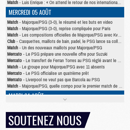
Match
- Luis Enrique : « On attend le retour de nos internationaux »
MERCREDI 05 AOÛT
Match
- Majorque/PSG (3-0), le résumé et les buts en video
Match
- Majorque/PSG (3-0), reprise compliquée pour Paris
Match
- Les compositions officielles de Majorque/PSG avec Kvara et de nombreux jeunes
Club
- Casquettes, maillots de bain, padel, le PSG lance sa collection été
Match
- Un des nouveaux maillots pour Majorque/PSG
Mercato
- Le PSG prépare une nouvelle offre pour Suzuki
Mercato
- Le transfert de Ferran Torres au PSG réglé avant le 12 août ?
Match
- Le groupe pour Majorque/PSG avec 11 absents
Mercato
- Le PSG officialise un quatrième prêt
Mercato
- Liverpool ne veut pas que Barcola au PSG
Match
- Majorque/PSG, quelle compo pour le premier match de la saison 2026/27 ?
MARDI 04 AOÛT
Europe
- Les chapeaux provisoires de la Ligue des champions 2026/27
Podcast
- Podcast CulturePSG : Akliouche présenté par un fan de Monaco
SOUTENEZ NOUS
Club
- Le PSG dévoile sa première collection d'entraînement pour 2026/2027
Discipline
- Un arbitre inattendu, mais porte-bonheur pour Lens/PSG