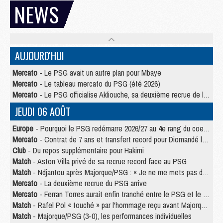
NEWS
AUJOURD'HUI
Mercato
- Le PSG avait un autre plan pour Mbaye
Mercato
- Le tableau mercato du PSG (été 2026)
Mercato
- Le PSG officialise Akliouche, sa deuxième recrue de l’été
JEUDI 06 AOÛT
Europe
- Pourquoi le PSG redémarre 2026/27 au 4e rang du coefficient UEFA
Mercato
- Contrat de 7 ans et transfert record pour Diomandé loin du PSG
Club
- Du repos supplémentaire pour Hakimi
Match
- Aston Villa privé de sa recrue record face au PSG
Match
- Ndjantou après Majorque/PSG : « Je ne me mets pas de plafond »
Mercato
- La deuxième recrue du PSG arrive
Mercato
- Ferran Torres aurait enfin tranché entre le PSG et le Barça
Match
- Rafel Pol « touché » par l'hommage reçu avant Majorque/PSG
Match
- Majorque/PSG (3-0), les performances individuelles