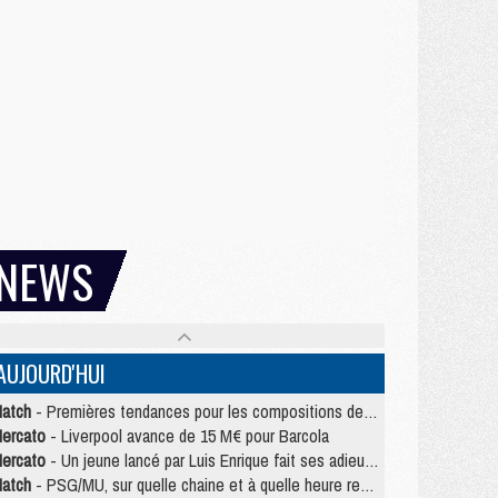
NEWS
AUJOURD'HUI
atch
- Premières tendances pour les compositions de PSG/MU
ercato
- Liverpool avance de 15 M€ pour Barcola
ercato
- Un jeune lancé par Luis Enrique fait ses adieux au PSG
atch
- PSG/MU, sur quelle chaine et à quelle heure regarder le match ?