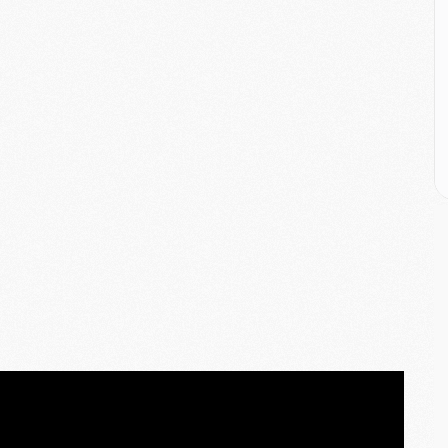
M
M
M
M
C
M
C
M
M
E
M
M
M
C
M