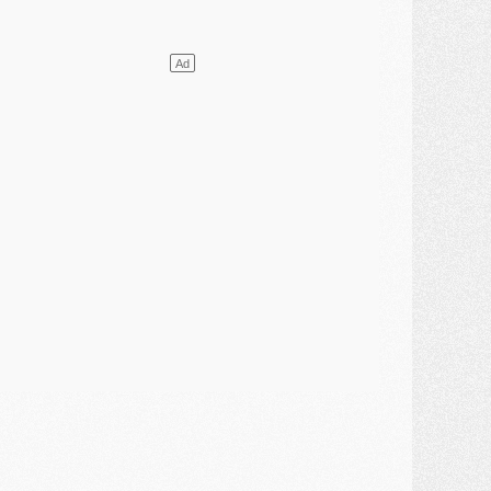
ercato
- L'agent de Mika Godts confirme un accord avec le PSG
lub
- Quels numéros de maillot pour Akliouche et Digne au PSG ?
atch
- Un hommage prévu lors de Brest/PSG
ercato
- Le PSG et le Barça ont rendez-vous pour Ferran Torres
ercato
- Guéla Doué dans les listes du PSG
ercato
- Le transfert de Mika Godts au PSG en bonne voie
VENDREDI 31 JUILLET
atch
- Un diffuseur annoncé pour les deux premiers matchs amicaux du PSG
ercato
- Le transfert d'Akliouche au PSG bouclé, le montant se précise
lub
- Un retour majeur dans le groupe du PSG
lub
- [MAJ] Ndjantou et deux jeunes du PSG annoncés dans un tournoi U21
ercato
- L'étonnante piste Suzuki confirmée et onéreuse
JEUDI 30 JUILLET
élections
- Ancelotti fait le ménage au Brésil mais veut garder Marquinhos
ercato
- Le statu quo du milieu du PSG se précise
lub
- Le PSG plutôt que la FIFA pour Al-Khelaïfi, poussé par l'UEFA ?
ercato
- Le PSG presserait Ferran Torres de se décider, deux pistes de secours
lub
- Déguisements, shopping, double scouting, Luis Campos dévoile ses méthodes