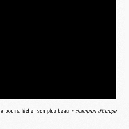
M
C
M
M
M
M
M
M
C
C
M
S
M
ra pourra lâcher son plus beau
« champion d'Europe
C
M
C