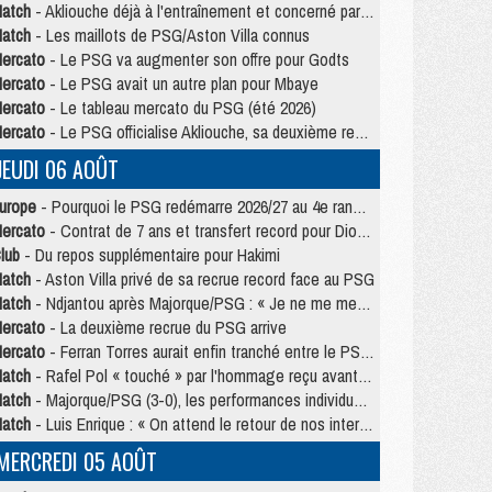
atch
- Akliouche déjà à l'entraînement et concerné par PSG/MU ?
atch
- Les maillots de PSG/Aston Villa connus
ercato
- Le PSG va augmenter son offre pour Godts
ercato
- Le PSG avait un autre plan pour Mbaye
ercato
- Le tableau mercato du PSG (été 2026)
ercato
- Le PSG officialise Akliouche, sa deuxième recrue de l’été
JEUDI 06 AOÛT
urope
- Pourquoi le PSG redémarre 2026/27 au 4e rang du coefficient UEFA
ercato
- Contrat de 7 ans et transfert record pour Diomandé loin du PSG
lub
- Du repos supplémentaire pour Hakimi
atch
- Aston Villa privé de sa recrue record face au PSG
atch
- Ndjantou après Majorque/PSG : « Je ne me mets pas de plafond »
ercato
- La deuxième recrue du PSG arrive
ercato
- Ferran Torres aurait enfin tranché entre le PSG et le Barça
atch
- Rafel Pol « touché » par l'hommage reçu avant Majorque/PSG
atch
- Majorque/PSG (3-0), les performances individuelles
atch
- Luis Enrique : « On attend le retour de nos internationaux »
MERCREDI 05 AOÛT