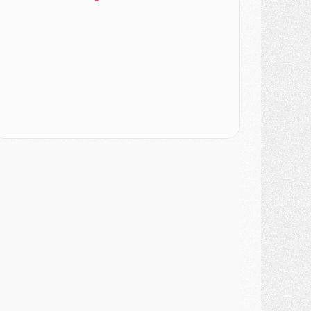
ercato
- Le PSG veut accélérer, Ferran Torres temporise
ercato
- Liverpool encore très loin du compte pour Barcola
LUNDI 03 AOÛT
atch
- Podcast CulturePSG : Mercato (Godts, Suzuki, Akliouche, Barcola, etc)
ercato
- L'Ajax attend bien plus de 45M pour Mika Godts
lub
- Quatre retours importants dans le groupe du PSG, et un plus discret
ercato
- Ayari file en Ligue 2
lub
- Le PSG s'associe avec un géant de la tech
ercato
- Vu d'Italie, le transfert de Suzuki au PSG est bien engagé
ercato
- Ferran Torres ne serait pas à vendre, mais...
urope
- Gros coup dur pour Aston Villa avant de croiser le PSG
DIMANCHE 02 AOÛT
ercato
- Le transfert de Kolo Muani à la Juventus est officiel
ercato
- [MAJ] Le PSG a fait une grosse offre à Parme pour Suzuki
ercato
- Le PSG a envoyé une première offre pour Mika Godts
lub
- Après Pacho, d'autres retours en vue
ercato
- Changement de dernière minute pour Kolo Muani
SAMEDI 01 AOÛT