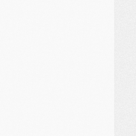
ercato
- Kroupi retiré du mercato
ercato
- Enfin une avancée dans le transfert d'Akliouche
MERCREDI 29 JUILLET
ercato
- Ferran Torres priorité du PSG, mais ouvert à tout
ercato
- Première offre de Liverpool en approche pour Barcola
ercato
- Le montant du transfert de Kolo Muani se précise, la formule aussi
ercato
- Kolo Muani attendu en Italie, son transfert débloqué
ercato
- Monaco a encore repoussé une offre du PSG pour Akliouche
ercato
- Liverpool presque d'accord avec Barcola, le PSG pas du tout
ercato
- Moment décisif pour le transfert de Kolo Muani
MARDI 28 JUILLET
ercato
- Des intermédiaires ont tenté de relancer Diomande au PSG
lub
- Au moins neuf jeunes conviés à l'entraînement des pros
ercato
- Une partie du communiqué du PSG sur Diomande expliquée
ercato
- Barcola futur plus gros transfert de l'été ?
ormation
- Retour sur la saison des U17 du PSG en 7 chiffres clés
lub
- Le PSG connaît ses premiers matches de septembre
ercato
- Un troisième prêt bouclé par le PSG