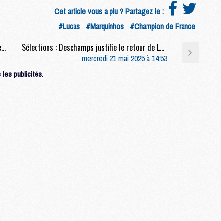
M
Cet article vous a plu ? Partagez le :
M
#Lucas
#Marquinhos
#Champion de France
Club : Le PSG confirme la piste Poissy, mais reste prudent pour son futur stade
Sélections : Deschamps justifie le retour de Lucas Hernandez et s'offusque d'une question sur PSG/Inter
M
mercredi 21 mai 2025 à 14:53
M
les publicités.
M
M
M
M
M
M
C
M
M
F
C
M