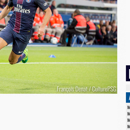
M
M
M
M