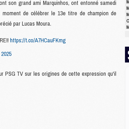
M
 dont son grand ami Marquinhos, ont entonné samedi
M
au moment de célébrer le 13e titre de champion de
M
C
pprécié par Lucas Moura.
M
M
RE!!
https://t.co/A7HCauFKmg
M
M
M
 2025
M
M
pour PSG TV sur les origines de cette expression qu'il
E
P
C
D
M
M
M