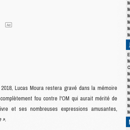
M
M
M
M
M
M
E
M
C
M
M
M
r 2018, Lucas Moura restera gravé dans la mémoire
M
 complètement fou contre l'OM qui aurait mérité de
M
M
 vivre et ses nombreuses expressions amusantes,
M
e »
.