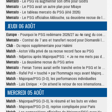
Mercato
- Le PSG va augmenter son offre pour Godts
Mercato
- Le PSG avait un autre plan pour Mbaye
Mercato
- Le tableau mercato du PSG (été 2026)
Mercato
- Le PSG officialise Akliouche, sa deuxième recrue de l’été
JEUDI 06 AOÛT
Europe
- Pourquoi le PSG redémarre 2026/27 au 4e rang du coefficient UEFA
Mercato
- Contrat de 7 ans et transfert record pour Diomandé loin du PSG
Club
- Du repos supplémentaire pour Hakimi
Match
- Aston Villa privé de sa recrue record face au PSG
Match
- Ndjantou après Majorque/PSG : « Je ne me mets pas de plafond »
Mercato
- La deuxième recrue du PSG arrive
Mercato
- Ferran Torres aurait enfin tranché entre le PSG et le Barça
Match
- Rafel Pol « touché » par l'hommage reçu avant Majorque/PSG
Match
- Majorque/PSG (3-0), les performances individuelles
Match
- Luis Enrique : « On attend le retour de nos internationaux »
MERCREDI 05 AOÛT
Match
- Majorque/PSG (3-0), le résumé et les buts en video
Match
- Majorque/PSG (3-0), reprise compliquée pour Paris