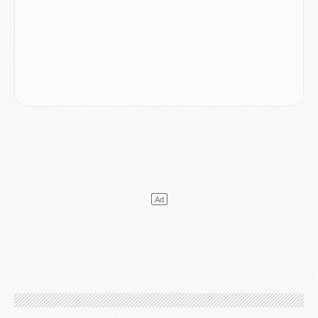
LUNDI 03 AOÛT
Match
- Podcast CulturePSG : Mercato (Godts, Suzuki, Akliouche, Barcola, etc)
Mercato
- L'Ajax attend bien plus de 45M pour Mika Godts
Club
- Quatre retours importants dans le groupe du PSG, et un plus discret
Mercato
- Ayari file en Ligue 2
Club
- Le PSG s'associe avec un géant de la tech
Mercato
- Vu d'Italie, le transfert de Suzuki au PSG est bien engagé
Mercato
- Ferran Torres ne serait pas à vendre, mais...
Europe
- Gros coup dur pour Aston Villa avant de croiser le PSG
DIMANCHE 02 AOÛT
Mercato
- Le transfert de Kolo Muani à la Juventus est officiel
Mercato
- [MAJ] Le PSG a fait une grosse offre à Parme pour Suzuki
Mercato
- Le PSG a envoyé une première offre pour Mika Godts
Club
- Après Pacho, d'autres retours en vue
Mercato
- Changement de dernière minute pour Kolo Muani
SAMEDI 01 AOÛT
Mercato
- L'agent de Mika Godts confirme un accord avec le PSG
Club
- Quels numéros de maillot pour Akliouche et Digne au PSG ?