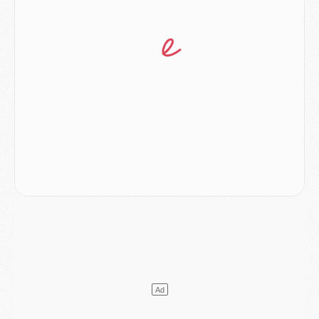
Mercato
- Le PSG prépare une nouvelle offre pour Suzuki
Mercato
- Le transfert de Ferran Torres au PSG réglé avant le 12 août ?
Match
- Le groupe pour Majorque/PSG avec 11 absents
Mercato
- Le PSG officialise un quatrième prêt
Mercato
- Liverpool ne veut pas que Barcola au PSG
Match
- Majorque/PSG, quelle compo pour le premier match de la saison 2026/27 ?
MARDI 04 AOÛT
Europe
- Les chapeaux provisoires de la Ligue des champions 2026/27
Podcast
- Podcast CulturePSG : Akliouche présenté par un fan de Monaco
Club
- Le PSG dévoile sa première collection d'entraînement pour 2026/2027
Discipline
- Un arbitre inattendu, mais porte-bonheur pour Lens/PSG
Match
- Majorque/PSG, sur quelle chaine et à quelle heure regarder le match ?
Mercato
- Le plan du PSG pour Suzuki et Chevalier se précise
Mercato
- L'Ajax refuse la première offre du PSG pour Godts
Mercato
- Le PSG veut accélérer, Ferran Torres temporise
Mercato
- Liverpool encore très loin du compte pour Barcola
LUNDI 03 AOÛT
Match
- Podcast CulturePSG : Mercato (Godts, Suzuki, Akliouche, Barcola, etc)