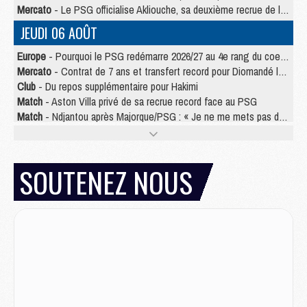
Mercato
- Le PSG officialise Akliouche, sa deuxième recrue de l’été
JEUDI 06 AOÛT
Europe
- Pourquoi le PSG redémarre 2026/27 au 4e rang du coefficient UEFA
Mercato
- Contrat de 7 ans et transfert record pour Diomandé loin du PSG
Club
- Du repos supplémentaire pour Hakimi
Match
- Aston Villa privé de sa recrue record face au PSG
Match
- Ndjantou après Majorque/PSG : « Je ne me mets pas de plafond »
Mercato
- La deuxième recrue du PSG arrive
Mercato
- Ferran Torres aurait enfin tranché entre le PSG et le Barça
Match
- Rafel Pol « touché » par l'hommage reçu avant Majorque/PSG
SOUTENEZ NOUS
Match
- Majorque/PSG (3-0), les performances individuelles
Match
- Luis Enrique : « On attend le retour de nos internationaux »
MERCREDI 05 AOÛT
Match
- Majorque/PSG (3-0), le résumé et les buts en video
Match
- Majorque/PSG (3-0), reprise compliquée pour Paris
Match
- Les compositions officielles de Majorque/PSG avec Kvara et de nombreux jeunes
Club
- Casquettes, maillots de bain, padel, le PSG lance sa collection été
Match
- Un des nouveaux maillots pour Majorque/PSG