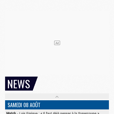
NEWS
SAMEDI 08 AOÛT
Match
- Luis Enrique : « Il faut déjà penser à la Supercoupe »