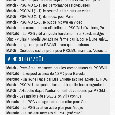
Match
- PSG/MU (1-1), les performances individuelles
Match
- PSG/MU (1-1), le résumé et les buts en video
Match
- PSG/MU (1-1), du mieux pour Paris
Match
- PSG/MU (1-0), le but de Mbaye en video
Match
- Les compositions officielles de PSG/MU dévoilées, Pacho titulaire
Mercato
- Le PSG prêt à investir lourdement sur Suzuki malgré Safonov et Chevalier
Club
- « J’irai », Medhi Benatia ne ferme pas la porte à une arrivée au PSG
Match
- Le groupe pour PSG/MU avec quatre retours
Match
- Quelques cadres prêts pour PSG/MU, mais pas Akliouche ?
VENDREDI 07 AOÛT
Match
- Premières tendances pour les compositions de PSG/MU
Mercato
- Liverpool avance de 15 M€ pour Barcola
Mercato
- Un jeune lancé par Luis Enrique fait ses adieux au PSG
Match
- PSG/MU, sur quelle chaine et à quelle heure regarder le match ?
Match
- Akliouche déjà à l'entraînement et concerné par PSG/MU ?
Match
- Les maillots de PSG/Aston Villa connus
Mercato
- Le PSG va augmenter son offre pour Godts
Mercato
- Le PSG avait un autre plan pour Mbaye
Mercato
- Le tableau mercato du PSG (été 2026)