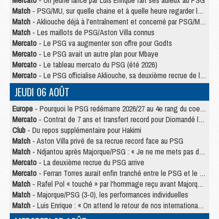
Mercato
- Un jeune lancé par Luis Enrique fait ses adieux au PSG
Match
- PSG/MU, sur quelle chaine et à quelle heure regarder le match ?
Match
- Akliouche déjà à l'entraînement et concerné par PSG/MU ?
Match
- Les maillots de PSG/Aston Villa connus
Mercato
- Le PSG va augmenter son offre pour Godts
Mercato
- Le PSG avait un autre plan pour Mbaye
Mercato
- Le tableau mercato du PSG (été 2026)
Mercato
- Le PSG officialise Akliouche, sa deuxième recrue de l’été
JEUDI 06 AOÛT
Europe
- Pourquoi le PSG redémarre 2026/27 au 4e rang du coefficient UEFA
Mercato
- Contrat de 7 ans et transfert record pour Diomandé loin du PSG
Club
- Du repos supplémentaire pour Hakimi
Match
- Aston Villa privé de sa recrue record face au PSG
Match
- Ndjantou après Majorque/PSG : « Je ne me mets pas de plafond »
Mercato
- La deuxième recrue du PSG arrive
Mercato
- Ferran Torres aurait enfin tranché entre le PSG et le Barça
Match
- Rafel Pol « touché » par l'hommage reçu avant Majorque/PSG
Match
- Majorque/PSG (3-0), les performances individuelles
Match
- Luis Enrique : « On attend le retour de nos internationaux »