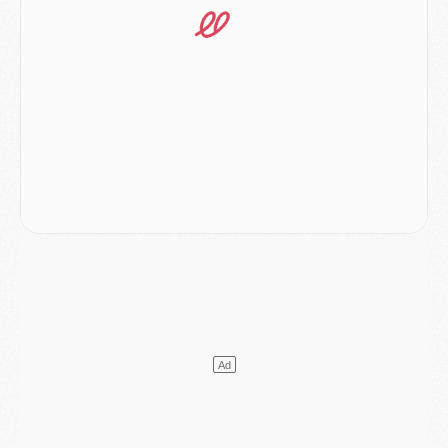
Mercato
- L'Ajax refuse la première offre du PSG pour Godts
Mercato
- Le PSG veut accélérer, Ferran Torres temporise
Mercato
- Liverpool encore très loin du compte pour Barcola
LUNDI 03 AOÛT
Match
- Podcast CulturePSG : Mercato (Godts, Suzuki, Akliouche, Barcola, etc)
Mercato
- L'Ajax attend bien plus de 45M pour Mika Godts
Club
- Quatre retours importants dans le groupe du PSG, et un plus discret
Mercato
- Ayari file en Ligue 2
Club
- Le PSG s'associe avec un géant de la tech
Mercato
- Vu d'Italie, le transfert de Suzuki au PSG est bien engagé
Mercato
- Ferran Torres ne serait pas à vendre, mais...
Europe
- Gros coup dur pour Aston Villa avant de croiser le PSG
DIMANCHE 02 AOÛT
Mercato
- Le transfert de Kolo Muani à la Juventus est officiel
Mercato
- [MAJ] Le PSG a fait une grosse offre à Parme pour Suzuki
Mercato
- Le PSG a envoyé une première offre pour Mika Godts
Club
- Après Pacho, d'autres retours en vue
Mercato
- Changement de dernière minute pour Kolo Muani