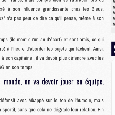
M
M
cré à son influence grandissante chez les Bleus,
M
z" n'a pas peur de dire ce qu'il pense, même à son
M
M
M
ps (ils n'ont qu'un an d'écart) et sont amis, ce qui
E
s) à l'heure d'aborder les sujets qui fâchent. Ainsi,
P
à son capitaine , il va devoir plus défendre avec les
C
D
PSG en son temps.
M
M
 monde, on va devoir jouer en équipe,
M
M
M
 défensif avec Mbappé sur le ton de l'humour, mais
 sportif, sans que cela ne dégrade leur relation. Fin
M