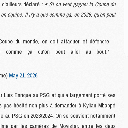
M
d'ailleurs déclaré :
« Si on veut gagner la Coupe du
C
M
 en équipe. Il n'y a que comme ça, en 2026, qu'on peut
C
M
M
E
upe du monde, on doit attaquer et défendre
e comme ça qu'on peut aller au bout."
M
M
M
mme)
May 21, 2026
C
M
par Luis Enrique au PSG et qui a largement porté ses
M
leurs pas hésité non plus à demander à Kylian Mbappé
C
une au PSG en 2023/2024. On se souvient notamment
M
M
lmé par les caméras de Movistar, entre les deux
M