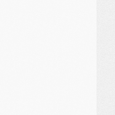
ercato
- Première offre de Liverpool en approche pour Barcola
ercato
- Le montant du transfert de Kolo Muani se précise, la formule aussi
ercato
- Kolo Muani attendu en Italie, son transfert débloqué
ercato
- Monaco a encore repoussé une offre du PSG pour Akliouche
ercato
- Liverpool presque d'accord avec Barcola, le PSG pas du tout
ercato
- Moment décisif pour le transfert de Kolo Muani
MARDI 28 JUILLET
ercato
- Des intermédiaires ont tenté de relancer Diomande au PSG
lub
- Au moins neuf jeunes conviés à l'entraînement des pros
ercato
- Une partie du communiqué du PSG sur Diomande expliquée
ercato
- Barcola futur plus gros transfert de l'été ?
ormation
- Retour sur la saison des U17 du PSG en 7 chiffres clés
lub
- Le PSG connaît ses premiers matches de septembre
ercato
- Un troisième prêt bouclé par le PSG
LUNDI 27 JUILLET
odcast
- Podcast CulturePSG à 22h : Mercato (Barcola, Diomande, etc)
ercato
- La prolongation de Dembélé au PSG dans la dernière ligne droite
lub
- Le PSG a fait sa reprise avec... 9 joueurs