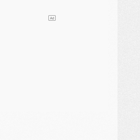
ercato
- Le transfert de Mika Godts au PSG en bonne voie
VENDREDI 31 JUILLET
atch
- Un diffuseur annoncé pour les deux premiers matchs amicaux du PSG
ercato
- Le transfert d'Akliouche au PSG bouclé, le montant se précise
lub
- Un retour majeur dans le groupe du PSG
lub
- [MAJ] Ndjantou et deux jeunes du PSG annoncés dans un tournoi U21
ercato
- L'étonnante piste Suzuki confirmée et onéreuse
JEUDI 30 JUILLET
élections
- Ancelotti fait le ménage au Brésil mais veut garder Marquinhos
ercato
- Le statu quo du milieu du PSG se précise
lub
- Le PSG plutôt que la FIFA pour Al-Khelaïfi, poussé par l'UEFA ?
ercato
- Le PSG presserait Ferran Torres de se décider, deux pistes de secours
lub
- Déguisements, shopping, double scouting, Luis Campos dévoile ses méthodes
ercato
- Kroupi retiré du mercato
ercato
- Enfin une avancée dans le transfert d'Akliouche
MERCREDI 29 JUILLET
ercato
- Ferran Torres priorité du PSG, mais ouvert à tout