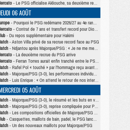
ercato
- Le PSG officialise Akliouche, sa deuxième recrue de l’été
JEUDI 06 AOÛT
urope
- Pourquoi le PSG redémarre 2026/27 au 4e rang du coefficient UEFA
ercato
- Contrat de 7 ans et transfert record pour Diomandé loin du PSG
lub
- Du repos supplémentaire pour Hakimi
atch
- Aston Villa privé de sa recrue record face au PSG
atch
- Ndjantou après Majorque/PSG : « Je ne me mets pas de plafond »
ercato
- La deuxième recrue du PSG arrive
ercato
- Ferran Torres aurait enfin tranché entre le PSG et le Barça
atch
- Rafel Pol « touché » par l'hommage reçu avant Majorque/PSG
atch
- Majorque/PSG (3-0), les performances individuelles
atch
- Luis Enrique : « On attend le retour de nos internationaux »
MERCREDI 05 AOÛT
atch
- Majorque/PSG (3-0), le résumé et les buts en video
atch
- Majorque/PSG (3-0), reprise compliquée pour Paris
atch
- Les compositions officielles de Majorque/PSG avec Kvara et de nombreux jeunes
lub
- Casquettes, maillots de bain, padel, le PSG lance sa collection été
atch
- Un des nouveaux maillots pour Majorque/PSG