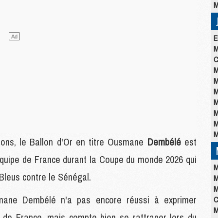
M
E
M
C
M
M
M
M
M
M
M
ons, le Ballon d'Or en titre Ousmane
Dembélé
est
équipe de France durant la Coupe du monde 2026 qui
M
 Bleus contre le Sénégal.
M
M
ane Dembélé n'a pas encore réussi à exprimer
C
M
e de France, mais compte bien se rattraper lors du