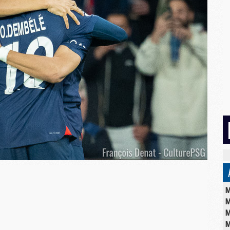
M
M
M
M