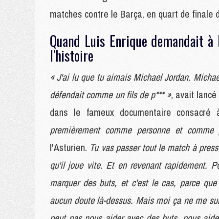
matches contre le Barça, en quart de finale
Quand Luis Enrique demandait à 
l'histoire
« J'ai lu que tu aimais Michael Jordan. Michael
défendait comme un fils de p*** »
, avait lanc
dans le fameux documentaire consacré 
premièrement comme personne et comme jou
l'Asturien.
Tu vas passer tout le match à presse
qu'il joue vite. Et en revenant rapidement. 
marquer des buts, et c'est le cas, parce qu
aucun doute là-dessus. Mais moi ça ne me suffi
peut pas nous aider avec des buts, nous aide 