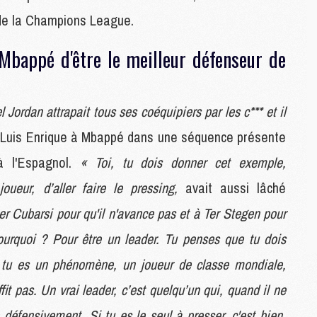
M
 de la Champions League.
Mbappé d'être le meilleur défenseur de
M
M
C
C
 Jordan attrapait tous ses coéquipiers par les c*** et il
M
é Luis Enrique à Mbappé dans une séquence présente
à l'Espagnol.
« Toi, tu dois donner cet exemple,
S
eur, d’aller faire le pressing,
avait aussi lâché
M
C
r Cubarsi pour qu'il n'avance pas et à Ter Stegen pour
M
C
Pourquoi ? Pour être un leader. Tu penses que tu dois
M
e tu es un phénomène, un joueur de classe mondiale,
M
t pas. Un vrai leader, c’est quelqu’un qui, quand il ne
défensivement. Si tu es le seul à presser, c'est bien,
M