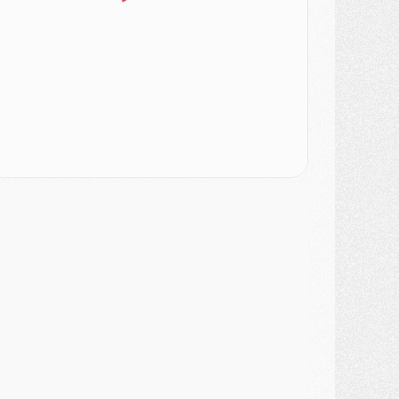
ercato
- L'Ajax attend bien plus de 45M pour Mika Godts
lub
- Quatre retours importants dans le groupe du PSG, et un plus discret
ercato
- Ayari file en Ligue 2
lub
- Le PSG s'associe avec un géant de la tech
ercato
- Vu d'Italie, le transfert de Suzuki au PSG est bien engagé
ercato
- Ferran Torres ne serait pas à vendre, mais...
urope
- Gros coup dur pour Aston Villa avant de croiser le PSG
DIMANCHE 02 AOÛT
ercato
- Le transfert de Kolo Muani à la Juventus est officiel
ercato
- [MAJ] Le PSG a fait une grosse offre à Parme pour Suzuki
ercato
- Le PSG a envoyé une première offre pour Mika Godts
lub
- Après Pacho, d'autres retours en vue
ercato
- Changement de dernière minute pour Kolo Muani
SAMEDI 01 AOÛT
ercato
- L'agent de Mika Godts confirme un accord avec le PSG
lub
- Quels numéros de maillot pour Akliouche et Digne au PSG ?
atch
- Un hommage prévu lors de Brest/PSG
ercato
- Le PSG et le Barça ont rendez-vous pour Ferran Torres
ercato
- Guéla Doué dans les listes du PSG