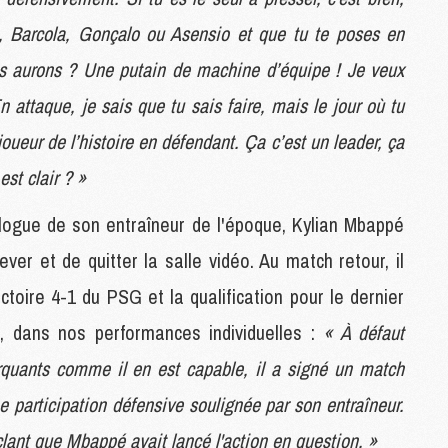
M
 Barcola, Gonçalo ou Asensio et que tu te poses en
M
M
us aurons ? Une putain de machine d’équipe ! Je veux
M
n attaque, je sais que tu sais faire, mais le jour où tu
M
M
joueur de l’histoire en défendant. Ça c’est un leader, ça
est clair ? »
M
C
ologue de son entraîneur de l'époque, Kylian Mbappé
M
ever et de quitter la salle vidéo. Au match retour, il
M
F
ictoire 4-1 du PSG et la qualification pour le dernier
C
M
h, dans nos performances individuelles :
« À défaut
arquants comme il en est capable, il a signé un match
P
ne participation défensive soulignée par son entraîneur.
M
clant que Mbappé avait lancé l'action en question. »
C