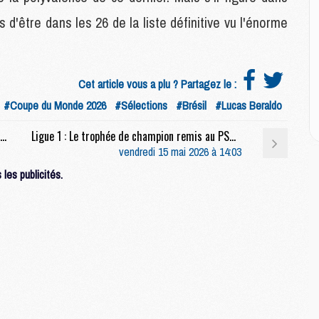
M
C
 d'être dans les 26 de la liste définitive vu l'énorme
M
C
M
M
Cet article vous a plu ? Partagez le :
E
#Coupe du Monde 2026
#Sélections
#Brésil
#Lucas Beraldo
Match : 12 absents en vue pour Paris FC/PSG, mais des retours attendus
Ligue 1 : Le trophée de champion remis au PSG avant son dernier match ?
M
vendredi 15 mai 2026 à 14:03
M
les publicités.
M
C
M
M
C
M
M
M