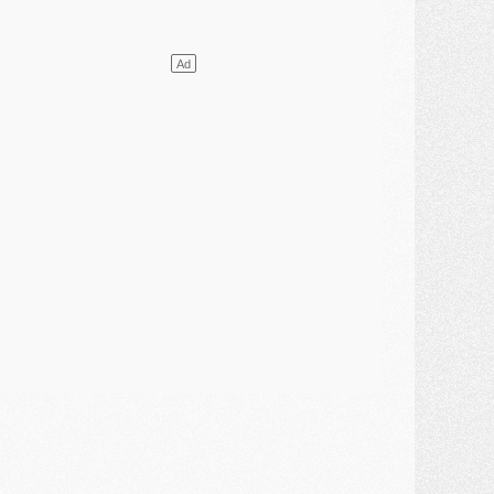
ercato
- Le transfert de Mika Godts au PSG en bonne voie
VENDREDI 31 JUILLET
atch
- Un diffuseur annoncé pour les deux premiers matchs amicaux du PSG
ercato
- Le transfert d'Akliouche au PSG bouclé, le montant se précise
lub
- Un retour majeur dans le groupe du PSG
lub
- [MAJ] Ndjantou et deux jeunes du PSG annoncés dans un tournoi U21
ercato
- L'étonnante piste Suzuki confirmée et onéreuse
JEUDI 30 JUILLET
élections
- Ancelotti fait le ménage au Brésil mais veut garder Marquinhos
ercato
- Le statu quo du milieu du PSG se précise
lub
- Le PSG plutôt que la FIFA pour Al-Khelaïfi, poussé par l'UEFA ?
ercato
- Le PSG presserait Ferran Torres de se décider, deux pistes de secours
lub
- Déguisements, shopping, double scouting, Luis Campos dévoile ses méthodes
ercato
- Kroupi retiré du mercato
ercato
- Enfin une avancée dans le transfert d'Akliouche
MERCREDI 29 JUILLET
ercato
- Ferran Torres priorité du PSG, mais ouvert à tout