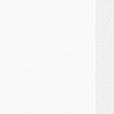
ercato
- Première offre de Liverpool en approche pour Barcola
ercato
- Le montant du transfert de Kolo Muani se précise, la formule aussi
ercato
- Kolo Muani attendu en Italie, son transfert débloqué
ercato
- Monaco a encore repoussé une offre du PSG pour Akliouche
ercato
- Liverpool presque d'accord avec Barcola, le PSG pas du tout
ercato
- Moment décisif pour le transfert de Kolo Muani
MARDI 28 JUILLET
ercato
- Des intermédiaires ont tenté de relancer Diomande au PSG
lub
- Au moins neuf jeunes conviés à l'entraînement des pros
ercato
- Une partie du communiqué du PSG sur Diomande expliquée
ercato
- Barcola futur plus gros transfert de l'été ?
ormation
- Retour sur la saison des U17 du PSG en 7 chiffres clés
lub
- Le PSG connaît ses premiers matches de septembre
ercato
- Un troisième prêt bouclé par le PSG
LUNDI 27 JUILLET
odcast
- Podcast CulturePSG à 22h : Mercato (Barcola, Diomande, etc)
ercato
- La prolongation de Dembélé au PSG dans la dernière ligne droite
lub
- Le PSG a fait sa reprise avec... 9 joueurs