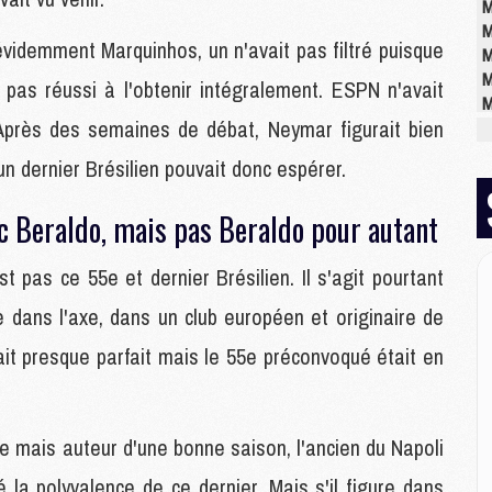
M
M
évidemment Marquinhos, un n'avait pas filtré puisque
M
M
 pas réussi à l'obtenir intégralement. ESPN n'avait
M
près des semaines de débat, Neymar figurait bien
M
n dernier Brésilien pouvait donc espérer.
E
Beraldo, mais pas Beraldo pour autant
P
C
 pas ce 55e et dernier Brésilien. Il s'agit pourtant
D
M
 dans l'axe, dans un club européen et originaire de
M
M
ait presque parfait mais le 55e préconvoqué était en
M
M
e mais auteur d'une bonne saison, l'ancien du Napoli
M
é la polyvalence de ce dernier. Mais s'il figure dans