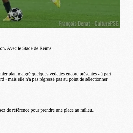
M
M
M
M
M
M
M
C
M
M
F
C
M
P
M
C