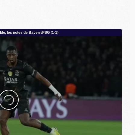
M
M
M
C
C
M
S
M
C
M
C
M
M
M