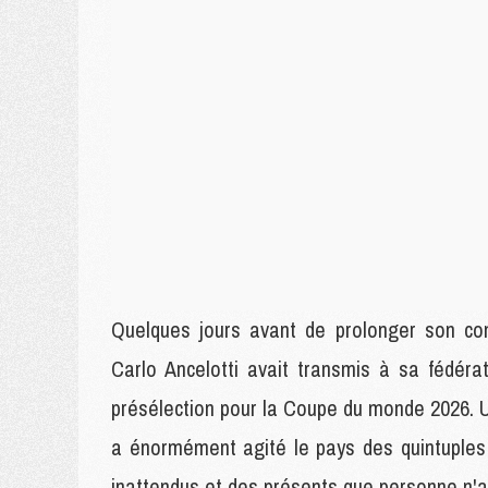
Quelques jours avant de prolonger son cont
Carlo Ancelotti avait transmis à sa fédéra
présélection pour la Coupe du monde 2026. Un
a énormément agité le pays des quintuple
inattendus et des présents que personne n'av