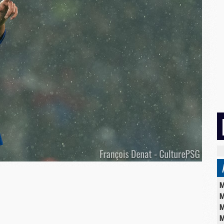
M
M
M
M