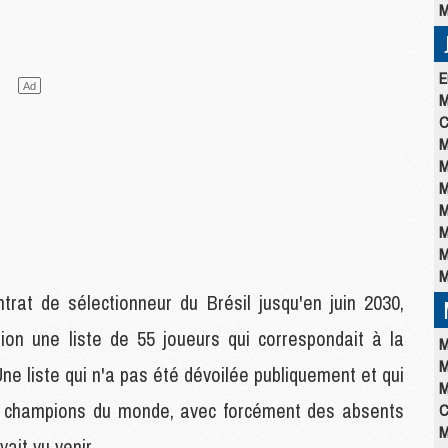
M
E
M
C
M
M
M
M
M
M
M
rat de sélectionneur du Brésil jusqu'en juin 2030,
tion une liste de 55 joueurs qui correspondait à la
M
M
e liste qui n'a pas été dévoilée publiquement et qui
M
s champions du monde, avec forcément des absents
C
M
ait vu venir.