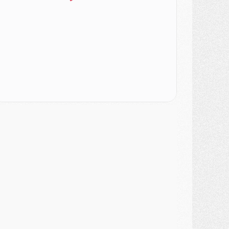
ercato
- L'Ajax attend bien plus de 45M pour Mika Godts
lub
- Quatre retours importants dans le groupe du PSG, et un plus discret
ercato
- Ayari file en Ligue 2
lub
- Le PSG s'associe avec un géant de la tech
ercato
- Vu d'Italie, le transfert de Suzuki au PSG est bien engagé
ercato
- Ferran Torres ne serait pas à vendre, mais...
urope
- Gros coup dur pour Aston Villa avant de croiser le PSG
DIMANCHE 02 AOÛT
ercato
- Le transfert de Kolo Muani à la Juventus est officiel
ercato
- [MAJ] Le PSG a fait une grosse offre à Parme pour Suzuki
ercato
- Le PSG a envoyé une première offre pour Mika Godts
lub
- Après Pacho, d'autres retours en vue
ercato
- Changement de dernière minute pour Kolo Muani
SAMEDI 01 AOÛT
ercato
- L'agent de Mika Godts confirme un accord avec le PSG
lub
- Quels numéros de maillot pour Akliouche et Digne au PSG ?
atch
- Un hommage prévu lors de Brest/PSG
ercato
- Le PSG et le Barça ont rendez-vous pour Ferran Torres
ercato
- Guéla Doué dans les listes du PSG