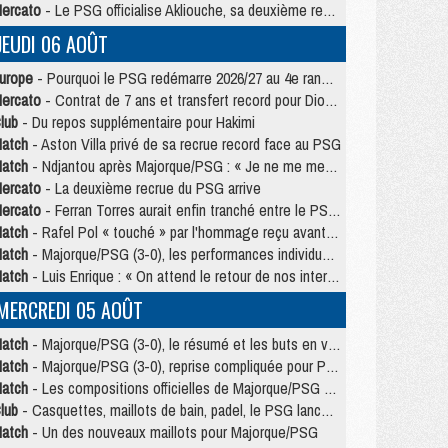
ercato
- Le PSG officialise Akliouche, sa deuxième recrue de l’été
JEUDI 06 AOÛT
urope
- Pourquoi le PSG redémarre 2026/27 au 4e rang du coefficient UEFA
ercato
- Contrat de 7 ans et transfert record pour Diomandé loin du PSG
lub
- Du repos supplémentaire pour Hakimi
atch
- Aston Villa privé de sa recrue record face au PSG
atch
- Ndjantou après Majorque/PSG : « Je ne me mets pas de plafond »
ercato
- La deuxième recrue du PSG arrive
ercato
- Ferran Torres aurait enfin tranché entre le PSG et le Barça
atch
- Rafel Pol « touché » par l'hommage reçu avant Majorque/PSG
atch
- Majorque/PSG (3-0), les performances individuelles
atch
- Luis Enrique : « On attend le retour de nos internationaux »
MERCREDI 05 AOÛT
atch
- Majorque/PSG (3-0), le résumé et les buts en video
atch
- Majorque/PSG (3-0), reprise compliquée pour Paris
atch
- Les compositions officielles de Majorque/PSG avec Kvara et de nombreux jeunes
lub
- Casquettes, maillots de bain, padel, le PSG lance sa collection été
atch
- Un des nouveaux maillots pour Majorque/PSG