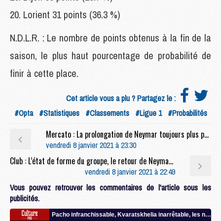
20. Lorient 31 points (36.3 %)
N.D.L.R. : Le nombre de points obtenus à la fin de la
saison, le plus haut pourcentage de probabilité de
finir à cette place.
Cet article vous a plu ? Partagez le :
#Opta
#Statistiques
#Classements
#Ligue 1
#Probabilités
Mercato : La prolongation de Neymar toujours plus prioritaire que celle de Mbappé pour le PSG (Marca)
vendredi 8 janvier 2021 à 23:30
Club : L’état de forme du groupe, le retour de Neymar, la concurrence entre Kean et Icardi, le mercato, etc. : la conf' de Pochettino avant PSG/Brest
vendredi 8 janvier 2021 à 22:49
Vous pouvez retrouver les commentaires de l'article sous les
publicités.