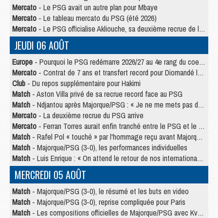
Mercato
- Le PSG avait un autre plan pour Mbaye
Mercato
- Le tableau mercato du PSG (été 2026)
Mercato
- Le PSG officialise Akliouche, sa deuxième recrue de l’été
JEUDI 06 AOÛT
Europe
- Pourquoi le PSG redémarre 2026/27 au 4e rang du coefficient UEFA
Mercato
- Contrat de 7 ans et transfert record pour Diomandé loin du PSG
Club
- Du repos supplémentaire pour Hakimi
Match
- Aston Villa privé de sa recrue record face au PSG
Match
- Ndjantou après Majorque/PSG : « Je ne me mets pas de plafond »
Mercato
- La deuxième recrue du PSG arrive
Mercato
- Ferran Torres aurait enfin tranché entre le PSG et le Barça
Match
- Rafel Pol « touché » par l'hommage reçu avant Majorque/PSG
Match
- Majorque/PSG (3-0), les performances individuelles
Match
- Luis Enrique : « On attend le retour de nos internationaux »
MERCREDI 05 AOÛT
Match
- Majorque/PSG (3-0), le résumé et les buts en video
Match
- Majorque/PSG (3-0), reprise compliquée pour Paris
Match
- Les compositions officielles de Majorque/PSG avec Kvara et de nombreux jeunes