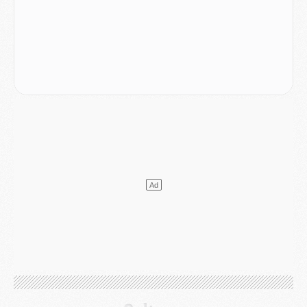
Match
- Podcast CulturePSG : Mercato (Godts, Suzuki, Akliouche, Barcola, etc)
Mercato
- L'Ajax attend bien plus de 45M pour Mika Godts
Club
- Quatre retours importants dans le groupe du PSG, et un plus discret
Mercato
- Ayari file en Ligue 2
Club
- Le PSG s'associe avec un géant de la tech
Mercato
- Vu d'Italie, le transfert de Suzuki au PSG est bien engagé
Mercato
- Ferran Torres ne serait pas à vendre, mais...
Europe
- Gros coup dur pour Aston Villa avant de croiser le PSG
DIMANCHE 02 AOÛT
Mercato
- Le transfert de Kolo Muani à la Juventus est officiel
Mercato
- [MAJ] Le PSG a fait une grosse offre à Parme pour Suzuki
Mercato
- Le PSG a envoyé une première offre pour Mika Godts
Club
- Après Pacho, d'autres retours en vue
Mercato
- Changement de dernière minute pour Kolo Muani
SAMEDI 01 AOÛT
Mercato
- L'agent de Mika Godts confirme un accord avec le PSG
Club
- Quels numéros de maillot pour Akliouche et Digne au PSG ?