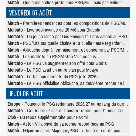
Match
- Quelques cadres prêts pour PSG/MU, mais pas Akliouche ?
VENDREDI 07 AOÛT
Match
- Premières tendances pour les compositions de PSG/MU
Mercato
- Liverpool avance de 15 M€ pour Barcola
Mercato
- Un jeune lancé par Luis Enrique fait ses adieux au PSG
Match
- PSG/MU, sur quelle chaine et à quelle heure regarder le match ?
Match
- Akliouche déjà à l'entraînement et concerné par PSG/MU ?
Match
- Les maillots de PSG/Aston Villa connus
Mercato
- Le PSG va augmenter son offre pour Godts
Mercato
- Le PSG avait un autre plan pour Mbaye
Mercato
- Le tableau mercato du PSG (été 2026)
Mercato
- Le PSG officialise Akliouche, sa deuxième recrue de l’été
JEUDI 06 AOÛT
Europe
- Pourquoi le PSG redémarre 2026/27 au 4e rang du coefficient UEFA
Mercato
- Contrat de 7 ans et transfert record pour Diomandé loin du PSG
Club
- Du repos supplémentaire pour Hakimi
Match
- Aston Villa privé de sa recrue record face au PSG
Match
- Ndjantou après Majorque/PSG : « Je ne me mets pas de plafond »