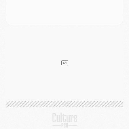
Europe
- Les chapeaux provisoires de la Ligue des champions 2026/27
Podcast
- Podcast CulturePSG : Akliouche présenté par un fan de Monaco
Club
- Le PSG dévoile sa première collection d'entraînement pour 2026/2027
Discipline
- Un arbitre inattendu, mais porte-bonheur pour Lens/PSG
Match
- Majorque/PSG, sur quelle chaine et à quelle heure regarder le match ?
Mercato
- Le plan du PSG pour Suzuki et Chevalier se précise
Mercato
- L'Ajax refuse la première offre du PSG pour Godts
Mercato
- Le PSG veut accélérer, Ferran Torres temporise
Mercato
- Liverpool encore très loin du compte pour Barcola
LUNDI 03 AOÛT
Match
- Podcast CulturePSG : Mercato (Godts, Suzuki, Akliouche, Barcola, etc)
Mercato
- L'Ajax attend bien plus de 45M pour Mika Godts
Club
- Quatre retours importants dans le groupe du PSG, et un plus discret
Mercato
- Ayari file en Ligue 2
Club
- Le PSG s'associe avec un géant de la tech
Mercato
- Vu d'Italie, le transfert de Suzuki au PSG est bien engagé
Mercato
- Ferran Torres ne serait pas à vendre, mais...
Europe
- Gros coup dur pour Aston Villa avant de croiser le PSG
DIMANCHE 02 AOÛT