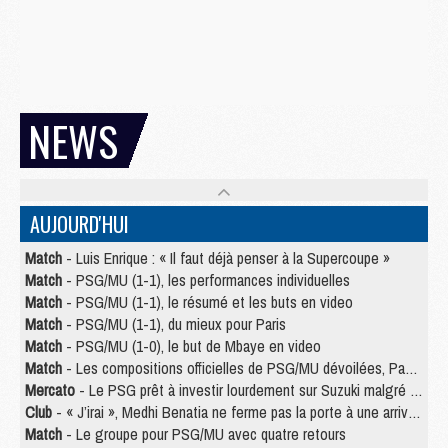
NEWS
AUJOURD'HUI
Match
- Luis Enrique : « Il faut déjà penser à la Supercoupe »
Match
- PSG/MU (1-1), les performances individuelles
Match
- PSG/MU (1-1), le résumé et les buts en video
Match
- PSG/MU (1-1), du mieux pour Paris
Match
- PSG/MU (1-0), le but de Mbaye en video
Match
- Les compositions officielles de PSG/MU dévoilées, Pacho titulaire
Mercato
- Le PSG prêt à investir lourdement sur Suzuki malgré Safonov et Chevalier
Club
- « J’irai », Medhi Benatia ne ferme pas la porte à une arrivée au PSG
Match
- Le groupe pour PSG/MU avec quatre retours