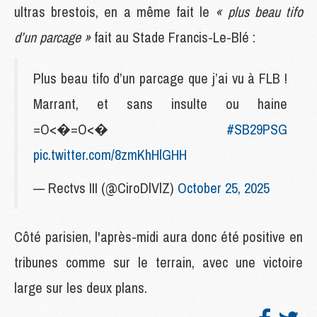
ultras brestois, en a même fait le
« plus beau tifo
d’un parcage »
fait au Stade Francis-Le-Blé :
Plus beau tifo d’un parcage que j’ai vu à FLB !
Marrant, et sans insulte ou haine
=O<�=O<�
#SB29PSG
pic.twitter.com/8zmKhHlGHH
— Rectvs III (@CiroDlVlZ)
October 25, 2025
Côté parisien, l'après-midi aura donc été positive en
tribunes comme sur le terrain, avec une victoire
large sur les deux plans.