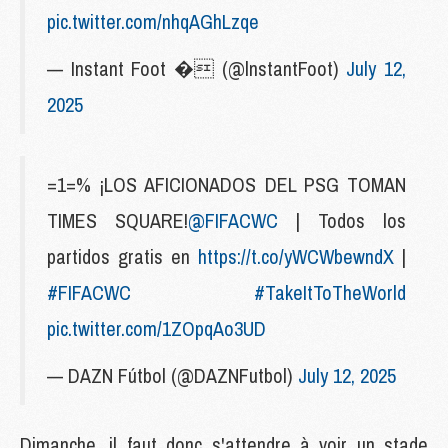
pic.twitter.com/nhqAGhLzqe
— Instant Foot � (@lnstantFoot)
July 12,
2025
=1=% ¡LOS AFICIONADOS DEL PSG TOMAN
TIMES SQUARE!
@FIFACWC
| Todos los
partidos gratis en
https://t.co/yWCWbewndX
|
#FIFACWC
#TakeItToTheWorld
pic.twitter.com/1ZOpqAo3UD
— DAZN Fútbol (@DAZNFutbol)
July 12, 2025
Dimanche, il faut donc s'attendre à voir un stade