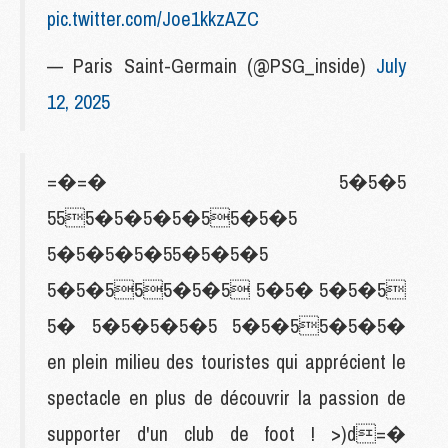
pic.twitter.com/Joe1kkzAZC
— Paris Saint-Germain (@PSG_inside)
July
12, 2025
=�=� 5�5�5
555�5�5�5�55�5�5
5�5�5�5�55�5�5�5
5�5�555�5�5 5�5� 5�5�5
5� 5�5�5�5�5 5�5�55�5�5�
en plein milieu des touristes qui apprécient le
spectacle en plus de découvrir la passion de
supporter d'un club de foot ! >)d=�