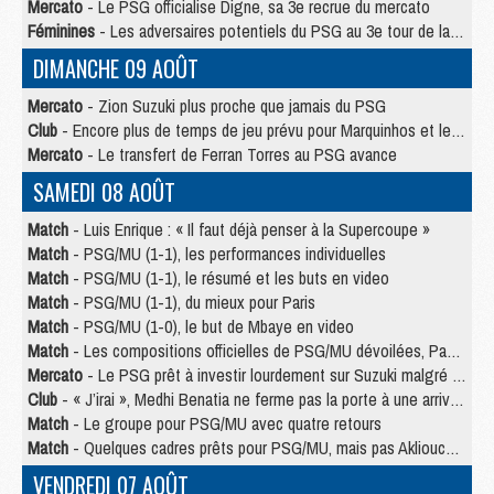
Mercato
- Le PSG officialise Digne, sa 3e recrue du mercato
Féminines
- Les adversaires potentiels du PSG au 3e tour de la Ligue des Champions féminine
DIMANCHE 09 AOÛT
Mercato
- Zion Suzuki plus proche que jamais du PSG
Club
- Encore plus de temps de jeu prévu pour Marquinhos et les Portugais en Supercoupe
Mercato
- Le transfert de Ferran Torres au PSG avance
SAMEDI 08 AOÛT
Match
- Luis Enrique : « Il faut déjà penser à la Supercoupe »
Match
- PSG/MU (1-1), les performances individuelles
Match
- PSG/MU (1-1), le résumé et les buts en video
Match
- PSG/MU (1-1), du mieux pour Paris
Match
- PSG/MU (1-0), le but de Mbaye en video
Match
- Les compositions officielles de PSG/MU dévoilées, Pacho titulaire
Mercato
- Le PSG prêt à investir lourdement sur Suzuki malgré Safonov et Chevalier
Club
- « J’irai », Medhi Benatia ne ferme pas la porte à une arrivée au PSG
Match
- Le groupe pour PSG/MU avec quatre retours
Match
- Quelques cadres prêts pour PSG/MU, mais pas Akliouche ?
VENDREDI 07 AOÛT