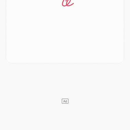
Match
- Majorque/PSG (3-0), les performances individuelles
Match
- Luis Enrique : « On attend le retour de nos internationaux »
MERCREDI 05 AOÛT
Match
- Majorque/PSG (3-0), le résumé et les buts en video
Match
- Majorque/PSG (3-0), reprise compliquée pour Paris
Match
- Les compositions officielles de Majorque/PSG avec Kvara et de nombreux jeunes
Club
- Casquettes, maillots de bain, padel, le PSG lance sa collection été
Match
- Un des nouveaux maillots pour Majorque/PSG
Mercato
- Le PSG prépare une nouvelle offre pour Suzuki
Mercato
- Le transfert de Ferran Torres au PSG réglé avant le 12 août ?
Match
- Le groupe pour Majorque/PSG avec 11 absents
Mercato
- Le PSG officialise un quatrième prêt
Mercato
- Liverpool ne veut pas que Barcola au PSG
Match
- Majorque/PSG, quelle compo pour le premier match de la saison 2026/27 ?
MARDI 04 AOÛT
Europe
- Les chapeaux provisoires de la Ligue des champions 2026/27
Podcast
- Podcast CulturePSG : Akliouche présenté par un fan de Monaco
Club
- Le PSG dévoile sa première collection d'entraînement pour 2026/2027