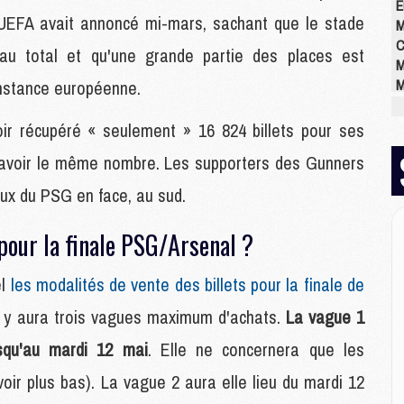
E
l'UEFA avait annoncé mi-mars, sachant que le stade
M
C
 au total et qu'une grande partie des places est
M
M
instance européenne.
M
M
r récupéré « seulement » 16 824 billets pour ses
M
 avoir le même nombre. Les supporters des Gunners
M
M
eux du PSG en face, au sud.
pour la finale PSG/Arsenal ?
M
M
el
les modalités de vente des billets pour la finale de
M
C
l y aura trois vagues maximum d'achats.
La vague 1
M
M
squ'au mardi 12 mai
. Elle ne concernera que les
M
voir plus bas). La vague 2 aura elle lieu du mardi 12
M