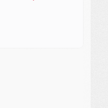
ercato
- Le PSG officialise un quatrième prêt
ercato
- Liverpool ne veut pas que Barcola au PSG
atch
- Majorque/PSG, quelle compo pour le premier match de la saison 2026/27 ?
MARDI 04 AOÛT
urope
- Les chapeaux provisoires de la Ligue des champions 2026/27
odcast
- Podcast CulturePSG : Akliouche présenté par un fan de Monaco
lub
- Le PSG dévoile sa première collection d'entraînement pour 2026/2027
iscipline
- Un arbitre inattendu, mais porte-bonheur pour Lens/PSG
atch
- Majorque/PSG, sur quelle chaine et à quelle heure regarder le match ?
ercato
- Le plan du PSG pour Suzuki et Chevalier se précise
ercato
- L'Ajax refuse la première offre du PSG pour Godts
ercato
- Le PSG veut accélérer, Ferran Torres temporise
ercato
- Liverpool encore très loin du compte pour Barcola
LUNDI 03 AOÛT
atch
- Podcast CulturePSG : Mercato (Godts, Suzuki, Akliouche, Barcola, etc)
ercato
- L'Ajax attend bien plus de 45M pour Mika Godts
lub
- Quatre retours importants dans le groupe du PSG, et un plus discret
ercato
- Ayari file en Ligue 2
lub
- Le PSG s'associe avec un géant de la tech