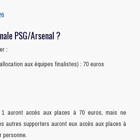
M
M
26
C
C
inale PSG/Arsenal ?
M
r :
S
M
allocation aux équipes finalistes) : 70 euros
C
M
C
M
M
 1 auront accès aux places à 70 euros, mais ne
M
es autres supporters auront eux accès aux places à
M
M
ar personne.
M