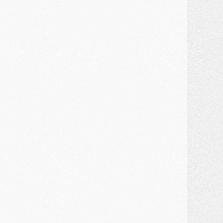
atch
- Un diffuseur annoncé pour les deux premiers matchs amicaux du PSG
ercato
- Le transfert d'Akliouche au PSG bouclé, le montant se précise
lub
- Un retour majeur dans le groupe du PSG
lub
- [MAJ] Ndjantou et deux jeunes du PSG annoncés dans un tournoi U21
ercato
- L'étonnante piste Suzuki confirmée et onéreuse
JEUDI 30 JUILLET
élections
- Ancelotti fait le ménage au Brésil mais veut garder Marquinhos
ercato
- Le statu quo du milieu du PSG se précise
lub
- Le PSG plutôt que la FIFA pour Al-Khelaïfi, poussé par l'UEFA ?
ercato
- Le PSG presserait Ferran Torres de se décider, deux pistes de secours
lub
- Déguisements, shopping, double scouting, Luis Campos dévoile ses méthodes
ercato
- Kroupi retiré du mercato
ercato
- Enfin une avancée dans le transfert d'Akliouche
MERCREDI 29 JUILLET
ercato
- Ferran Torres priorité du PSG, mais ouvert à tout
ercato
- Première offre de Liverpool en approche pour Barcola
ercato
- Le montant du transfert de Kolo Muani se précise, la formule aussi
ercato
- Kolo Muani attendu en Italie, son transfert débloqué