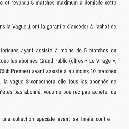
e et revendu 5 matches maximum à domicile cette
M
M
E
s la Vague 1 ont la garantie d’accéder à l'achat de
M
M
storiques ayant assisté à moins de 5 matches en
M
C
tous les abonnés Grand Public (offres « Le Virage »,
M
 Club Premier) ayant assisté à au moins 10 matches
n, la vague 3 concernera elle tous les abonnés ne
M
C
 n'êtes pas abonné, vous ne pourrez pas acheter de
M
M
M
M
une collection spéciale avant sa finale contre