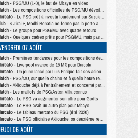
atch
- PSG/MU (1-0), le but de Mbaye en video
atch
- Les compositions officielles de PSG/MU dévoilées, Pacho titulaire
ercato
- Le PSG prêt à investir lourdement sur Suzuki malgré Safonov et Chevalier
lub
- « J’irai », Medhi Benatia ne ferme pas la porte à une arrivée au PSG
atch
- Le groupe pour PSG/MU avec quatre retours
atch
- Quelques cadres prêts pour PSG/MU, mais pas Akliouche ?
VENDREDI 07 AOÛT
atch
- Premières tendances pour les compositions de PSG/MU
ercato
- Liverpool avance de 15 M€ pour Barcola
ercato
- Un jeune lancé par Luis Enrique fait ses adieux au PSG
atch
- PSG/MU, sur quelle chaine et à quelle heure regarder le match ?
atch
- Akliouche déjà à l'entraînement et concerné par PSG/MU ?
atch
- Les maillots de PSG/Aston Villa connus
ercato
- Le PSG va augmenter son offre pour Godts
ercato
- Le PSG avait un autre plan pour Mbaye
ercato
- Le tableau mercato du PSG (été 2026)
ercato
- Le PSG officialise Akliouche, sa deuxième recrue de l’été
JEUDI 06 AOÛT