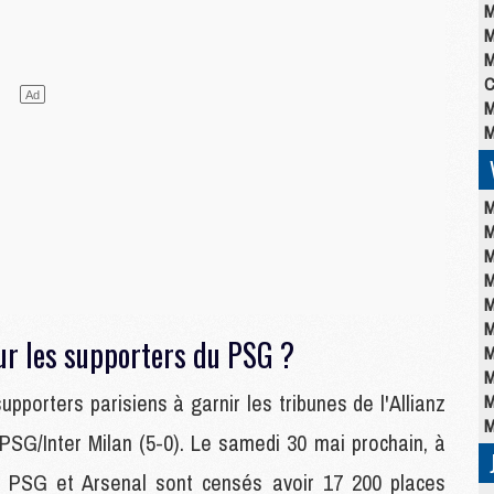
M
M
M
C
M
M
M
M
M
M
M
M
ur les supporters du PSG ?
M
M
upporters parisiens à garnir les tribunes de l'Allianz
M
M
 PSG/Inter Milan (5-0). Le samedi 30 mai prochain, à
e PSG et Arsenal sont censés avoir 17 200 places