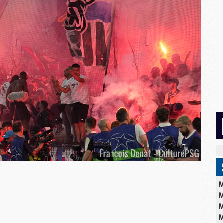
M
M
M
M