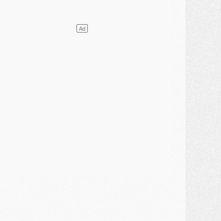
ercato
- Vu d'Italie, le transfert de Suzuki au PSG est bien engagé
ercato
- Ferran Torres ne serait pas à vendre, mais...
urope
- Gros coup dur pour Aston Villa avant de croiser le PSG
DIMANCHE 02 AOÛT
ercato
- Le transfert de Kolo Muani à la Juventus est officiel
ercato
- [MAJ] Le PSG a fait une grosse offre à Parme pour Suzuki
ercato
- Le PSG a envoyé une première offre pour Mika Godts
lub
- Après Pacho, d'autres retours en vue
ercato
- Changement de dernière minute pour Kolo Muani
SAMEDI 01 AOÛT
ercato
- L'agent de Mika Godts confirme un accord avec le PSG
lub
- Quels numéros de maillot pour Akliouche et Digne au PSG ?
atch
- Un hommage prévu lors de Brest/PSG
ercato
- Le PSG et le Barça ont rendez-vous pour Ferran Torres
ercato
- Guéla Doué dans les listes du PSG
ercato
- Le transfert de Mika Godts au PSG en bonne voie
VENDREDI 31 JUILLET