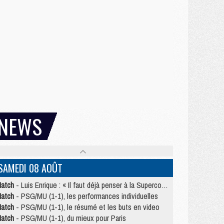
NEWS
SAMEDI 08 AOÛT
atch
- Luis Enrique : « Il faut déjà penser à la Supercoupe »
atch
- PSG/MU (1-1), les performances individuelles
atch
- PSG/MU (1-1), le résumé et les buts en video
atch
- PSG/MU (1-1), du mieux pour Paris