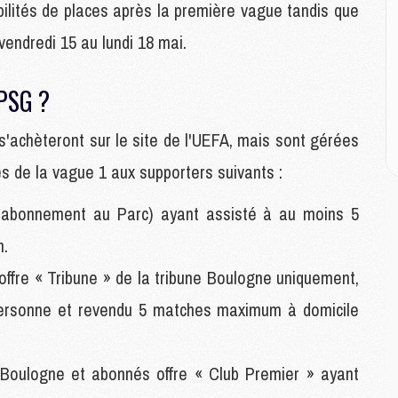
M
bilités de places après la première vague tandis que
M
M
u vendredi 15 au lundi 18 mai.
 PSG ?
E
P
'achèteront sur le site de l'UEFA, mais sont gérées
C
D
ces de la vague 1 aux supporters suivants :
M
M
d'abonnement au Parc) ayant assisté à au moins 5
M
M
n.
M
ffre « Tribune » de la tribune Boulogne uniquement,
ersonne et revendu 5 matches maximum à domicile
M
M
C
 Boulogne et abonnés offre « Club Premier » ayant
M
C