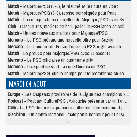
Match
- Majorque/PSG (3-0), le résumé et les buts en video
Match
- Majorque/PSG (3-0), reprise compliquée pour Paris
Match
- Les compositions officielles de Majorque/PSG avec Kvara et de nombreux jeunes
Club
- Casquettes, maillots de bain, padel, le PSG lance sa collection été
Match
- Un des nouveaux maillots pour Majorque/PSG
Mercato
- Le PSG prépare une nouvelle offre pour Suzuki
Mercato
- Le transfert de Ferran Torres au PSG réglé avant le 12 août ?
Match
- Le groupe pour Majorque/PSG avec 11 absents
Mercato
- Le PSG officialise un quatrième prêt
Mercato
- Liverpool ne veut pas que Barcola au PSG
Match
- Majorque/PSG, quelle compo pour le premier match de la saison 2026/27 ?
MARDI 04 AOÛT
Europe
- Les chapeaux provisoires de la Ligue des champions 2026/27
Podcast
- Podcast CulturePSG : Akliouche présenté par un fan de Monaco
Club
- Le PSG dévoile sa première collection d'entraînement pour 2026/2027
Discipline
- Un arbitre inattendu, mais porte-bonheur pour Lens/PSG
Match
- Majorque/PSG, sur quelle chaine et à quelle heure regarder le match ?
Mercato
- Le plan du PSG pour Suzuki et Chevalier se précise
Mercato
- Le tableau mercato du PSG (été 2026)