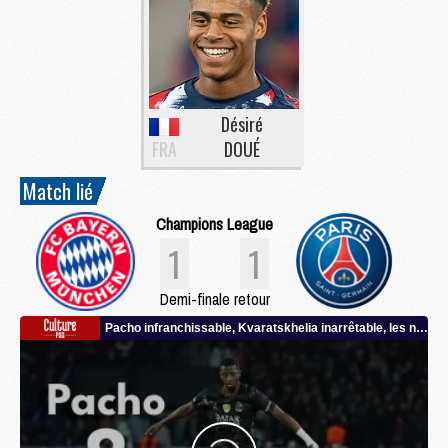
Désiré
FRA
DOUÉ
Match lié
Champions League
1
1
Demi-finale retour