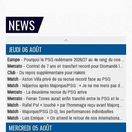
NEWS
JEUDI 06 AOÛT
Europe
- Pourquoi le PSG redémarre 2026/27 au 4e rang du coefficient UEFA
Mercato
- Contrat de 7 ans et transfert record pour Diomandé loin du PSG
Club
- Du repos supplémentaire pour Hakimi
Match
- Aston Villa privé de sa recrue record face au PSG
Match
- Ndjantou après Majorque/PSG : « Je ne me mets pas de plafond »
Mercato
- La deuxième recrue du PSG arrive
Mercato
- Ferran Torres aurait enfin tranché entre le PSG et le Barça
Match
- Rafel Pol « touché » par l'hommage reçu avant Majorque/PSG
Match
- Majorque/PSG (3-0), les performances individuelles
Match
- Luis Enrique : « On attend le retour de nos internationaux »
MERCREDI 05 AOÛT