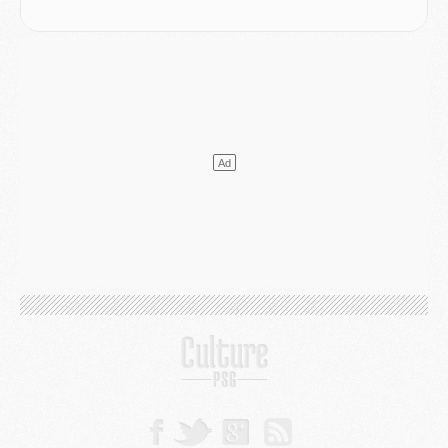
SAMEDI 01 AOÛT
Mercato
- L'agent de Mika Godts confirme un accord avec le PSG
Club
- Quels numéros de maillot pour Akliouche et Digne au PSG ?
Match
- Un hommage prévu lors de Brest/PSG
Mercato
- Le PSG et le Barça ont rendez-vous pour Ferran Torres
Mercato
- Guéla Doué dans les listes du PSG
Mercato
- Le transfert de Mika Godts au PSG en bonne voie
VENDREDI 31 JUILLET
Match
- Un diffuseur annoncé pour les deux premiers matchs amicaux du PSG
Mercato
- Le transfert d'Akliouche au PSG bouclé, le montant se précise
Club
- Un retour majeur dans le groupe du PSG
Club
- [MAJ] Ndjantou et deux jeunes du PSG annoncés dans un tournoi U21
Mercato
- L'étonnante piste Suzuki confirmée et onéreuse
JEUDI 30 JUILLET
Sélections
- Ancelotti fait le ménage au Brésil mais veut garder Marquinhos
Mercato
- Le statu quo du milieu du PSG se précise
Club
- Le PSG plutôt que la FIFA pour Al-Khelaïfi, poussé par l'UEFA ?