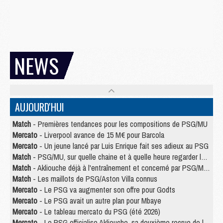
NEWS
AUJOURD'HUI
Match
- Premières tendances pour les compositions de PSG/MU
Mercato
- Liverpool avance de 15 M€ pour Barcola
Mercato
- Un jeune lancé par Luis Enrique fait ses adieux au PSG
Match
- PSG/MU, sur quelle chaine et à quelle heure regarder le match ?
Match
- Akliouche déjà à l'entraînement et concerné par PSG/MU ?
Match
- Les maillots de PSG/Aston Villa connus
Mercato
- Le PSG va augmenter son offre pour Godts
Mercato
- Le PSG avait un autre plan pour Mbaye
Mercato
- Le tableau mercato du PSG (été 2026)
Mercato
- Le PSG officialise Akliouche, sa deuxième recrue de l’été