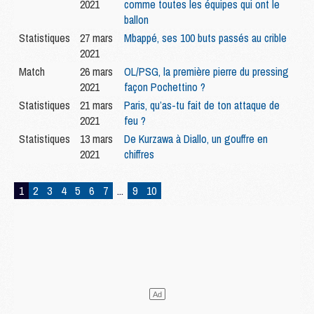
2021
comme toutes les équipes qui ont le
ballon
Statistiques
27 mars
Mbappé, ses 100 buts passés au crible
2021
Match
26 mars
OL/PSG, la première pierre du pressing
2021
façon Pochettino ?
Statistiques
21 mars
Paris, qu’as-tu fait de ton attaque de
2021
feu ?
Statistiques
13 mars
De Kurzawa à Diallo, un gouffre en
2021
chiffres
1
2
3
4
5
6
7
...
9
10