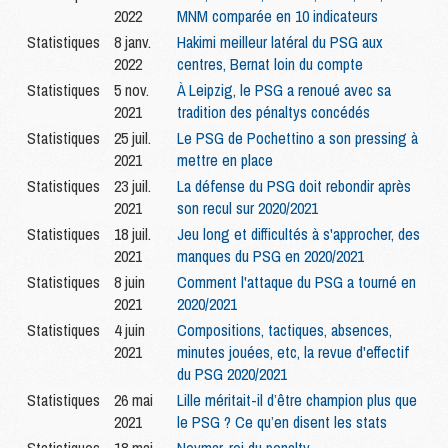
2022
MNM comparée en 10 indicateurs
Statistiques
8 janv.
Hakimi meilleur latéral du PSG aux
2022
centres, Bernat loin du compte
Statistiques
5 nov.
À Leipzig, le PSG a renoué avec sa
2021
tradition des pénaltys concédés
Statistiques
25 juil.
Le PSG de Pochettino a son pressing à
2021
mettre en place
Statistiques
23 juil.
La défense du PSG doit rebondir après
2021
son recul sur 2020/2021
Statistiques
18 juil.
Jeu long et difficultés à s'approcher, des
2021
manques du PSG en 2020/2021
Statistiques
8 juin
Comment l'attaque du PSG a tourné en
2021
2020/2021
Statistiques
4 juin
Compositions, tactiques, absences,
2021
minutes jouées, etc, la revue d'effectif
du PSG 2020/2021
Statistiques
26 mai
Lille méritait-il d’être champion plus que
2021
le PSG ? Ce qu’en disent les stats