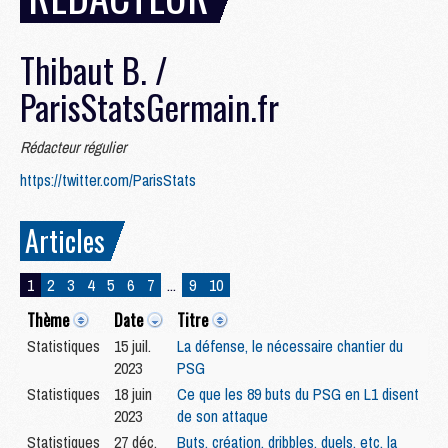
Thibaut B. /
ParisStatsGermain.fr
Rédacteur régulier
https://twitter.com/ParisStats
Articles
1
2
3
4
5
6
7
...
9
10
Thème
Date
Titre
Statistiques
15 juil.
La défense, le nécessaire chantier du
2023
PSG
Statistiques
18 juin
Ce que les 89 buts du PSG en L1 disent
2023
de son attaque
Statistiques
27 déc.
Buts, création, dribbles, duels, etc, la