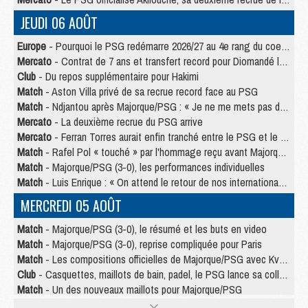
JEUDI 06 AOÛT
Europe
- Pourquoi le PSG redémarre 2026/27 au 4e rang du coefficient UEFA
Mercato
- Contrat de 7 ans et transfert record pour Diomandé loin du PSG
Club
- Du repos supplémentaire pour Hakimi
Match
- Aston Villa privé de sa recrue record face au PSG
Match
- Ndjantou après Majorque/PSG : « Je ne me mets pas de plafond »
Mercato
- La deuxième recrue du PSG arrive
Mercato
- Ferran Torres aurait enfin tranché entre le PSG et le Barça
Match
- Rafel Pol « touché » par l'hommage reçu avant Majorque/PSG
Match
- Majorque/PSG (3-0), les performances individuelles
Match
- Luis Enrique : « On attend le retour de nos internationaux »
MERCREDI 05 AOÛT
Match
- Majorque/PSG (3-0), le résumé et les buts en video
Match
- Majorque/PSG (3-0), reprise compliquée pour Paris
Match
- Les compositions officielles de Majorque/PSG avec Kvara et de nombreux jeunes
Club
- Casquettes, maillots de bain, padel, le PSG lance sa collection été
Match
- Un des nouveaux maillots pour Majorque/PSG
Mercato
- Le PSG prépare une nouvelle offre pour Suzuki