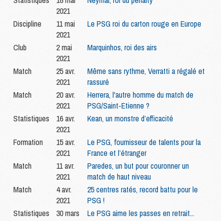
Statistiques
18 mai
Neymar, roi du penalty
2021
Discipline
11 mai
Le PSG roi du carton rouge en Europe
2021
Club
2 mai
Marquinhos, roi des airs
2021
Match
25 avr.
Même sans rythme, Verratti a régalé et
2021
rassuré
Match
20 avr.
Herrera, l'autre homme du match de
2021
PSG/Saint-Etienne ?
Statistiques
16 avr.
Kean, un monstre d’efficacité
2021
Formation
15 avr.
Le PSG, fournisseur de talents pour la
2021
France et l’étranger
Match
11 avr.
Paredes, un but pour couronner un
2021
match de haut niveau
Match
4 avr.
25 centres ratés, record battu pour le
2021
PSG !
Statistiques
30 mars
Le PSG aime les passes en retrait...