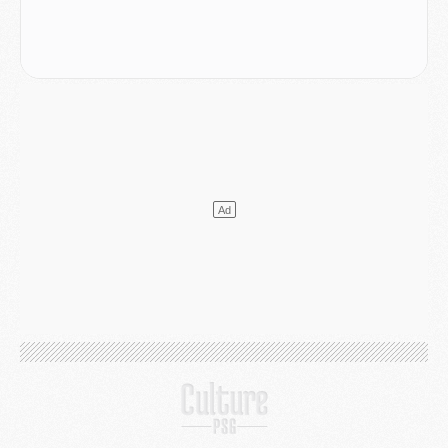
Club
- Quatre retours importants dans le groupe du PSG, et un plus discret
Mercato
- Ayari file en Ligue 2
Club
- Le PSG s'associe avec un géant de la tech
Mercato
- Vu d'Italie, le transfert de Suzuki au PSG est bien engagé
Mercato
- Ferran Torres ne serait pas à vendre, mais...
Europe
- Gros coup dur pour Aston Villa avant de croiser le PSG
DIMANCHE 02 AOÛT
Mercato
- Le transfert de Kolo Muani à la Juventus est officiel
Mercato
- [MAJ] Le PSG a fait une grosse offre à Parme pour Suzuki
Mercato
- Le PSG a envoyé une première offre pour Mika Godts
Club
- Après Pacho, d'autres retours en vue
Mercato
- Changement de dernière minute pour Kolo Muani
SAMEDI 01 AOÛT
Mercato
- L'agent de Mika Godts confirme un accord avec le PSG
Club
- Quels numéros de maillot pour Akliouche et Digne au PSG ?
Match
- Un hommage prévu lors de Brest/PSG
Mercato
- Le PSG et le Barça ont rendez-vous pour Ferran Torres
Mercato
- Guéla Doué dans les listes du PSG