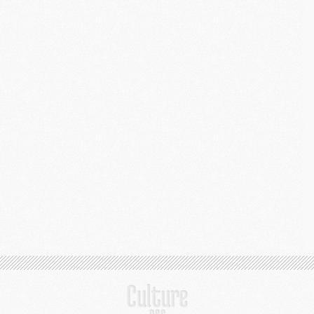
S
M
C
M
C
M
M
M
M
M
M
M
M
M
M
C
M