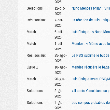
2025
Sélections
12-ott-
Nuno Mendes brillant, Vi
2025
Rés. sociaux
7-ott-
La réaction de Luis Enriq
2025
Match
6-ott-
Luis Enrique : « Nuno Men
2025
Match
1-ott-
Mendes : « Même avec bea
2025
Rés. sociaux
25-ago-
Le PSG sublime le but de 
2025
Ligue 1
18-ago-
Mendes récupère le badg
2025
Match
29-giu-
Luis Enrique avant PSG/Mi
2025
Sélections
9-giu-
« Il a mis Yamal dans sa
2025
Sélections
8-giu-
Les compos probables de 
2025