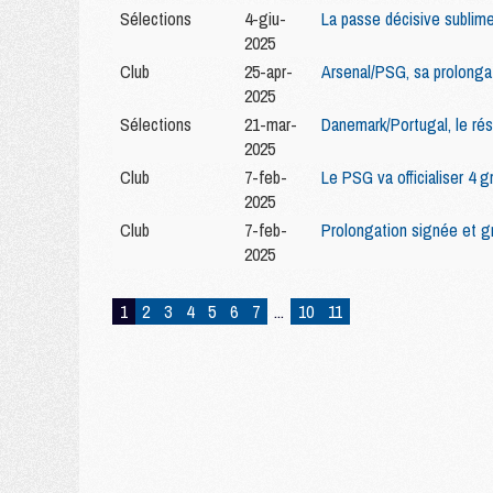
Sélections
4-giu-
La passe décisive sublim
2025
Club
25-apr-
Arsenal/PSG, sa prolonga
2025
Sélections
21-mar-
Danemark/Portugal, le ré
2025
Club
7-feb-
Le PSG va officialiser 4
2025
Club
7-feb-
Prolongation signée et g
2025
1
2
3
4
5
6
7
...
10
11