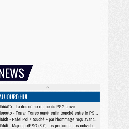
NEWS
AUJOURD'HUI
ercato
- La deuxième recrue du PSG arrive
ercato
- Ferran Torres aurait enfin tranché entre le PSG et le Barça
atch
- Rafel Pol « touché » par l'hommage reçu avant Majorque/PSG
atch
- Majorque/PSG (3-0), les performances individuelles