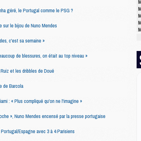
M
M
tinha géré, le Portugal comme le PSG ?
M
M
ue sur le bijou de Nuno Mendes
M
M
des, c'est sa semaine »
ucoup de blessures, on était au top niveau »
M
M
Ruiz et les dribbles de Doué
C
M
C
e de Barcola
M
M
ami : « Plus compliqué qu'on ne l'imagine »
E
 poche », Nuno Mendes encensé par la presse portugaise
M
Portugal/Espagne avec 3 à 4 Parisiens
M