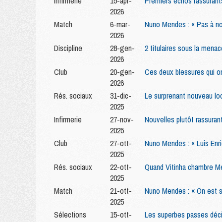
Infirmerie
15-apr-
Premiers échos rassuran
2026
Match
6-mar-
Nuno Mendes : « Pas à no
2026
Discipline
28-gen-
2 titulaires sous la men
2026
Club
20-gen-
Ces deux blessures qui o
2026
Rés. sociaux
31-dic-
Le surprenant nouveau l
2025
Infirmerie
27-nov-
Nouvelles plutôt rassura
2025
Club
27-ott-
Nuno Mendes : « Luis Enr
2025
Rés. sociaux
22-ott-
Quand Vitinha chambre Me
2025
Match
21-ott-
Nuno Mendes : « On est s
2025
Sélections
15-ott-
Les superbes passes déci