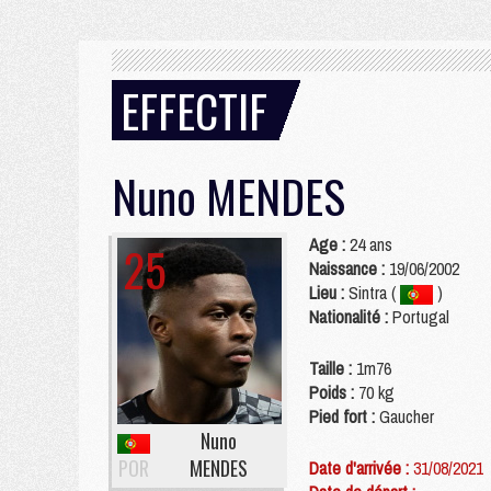
EFFECTIF
Nuno
MENDES
Age :
24 ans
25
Naissance :
19/06/2002
Lieu :
Sintra (
)
Nationalité :
Portugal
Taille :
1m76
Poids :
70 kg
Pied fort :
Gaucher
Nuno
POR
MENDES
Date d'arrivée :
31/08/2021