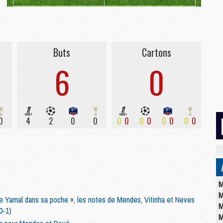
Buts
Cartons
6
0
0
4
2
0
0
0
0
0
0
0
0
0
0
M
M
ttre Yamal dans sa poche », les notes de Mendes, Vitinha et Neves
M
0-1)
M