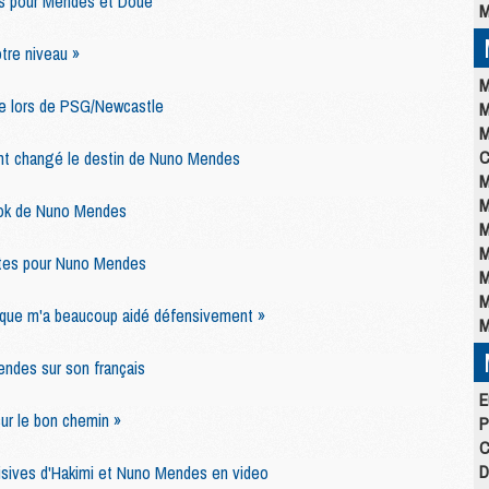
ts pour Mendes et Doué
M
tre niveau »
M
ace lors de PSG/Newcastle
M
M
C
nt changé le destin de Nuno Mendes
M
M
ook de Nuno Mendes
M
M
ntes pour Nuno Mendes
M
M
ique m'a beaucoup aidé défensivement »
M
ndes sur son français
E
ur le bon chemin »
P
C
D
sives d'Hakimi et Nuno Mendes en video