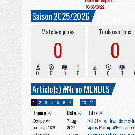
Date de départ :
30/06/2022
Saison 2025/2026
Matches joués
Titularisations
0
0
0
0
0
0
0
0
0
Article(s) #Nuno MENDES
1
2
3
4
5
6
7
...
10
11
Thème
Date
Titre
Coupe du
7-lug-
« Il était en train de me
monde 2026
2026
après Portugal/Espagne (