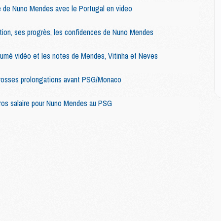
M
e de Nuno Mendes avec le Portugal en video
C
M
tion, ses progrès, les confidences de Nuno Mendes
sumé vidéo et les notes de Mendes, Vitinha et Neves
M
C
M
 grosses prolongations avant PSG/Monaco
M
M
ros salaire pour Nuno Mendes au PSG
M
M
M
C
C
M