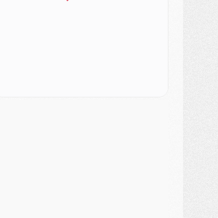
ercato
- Le PSG a envoyé une première offre pour Mika Godts
lub
- Après Pacho, d'autres retours en vue
ercato
- Changement de dernière minute pour Kolo Muani
SAMEDI 01 AOÛT
ercato
- L'agent de Mika Godts confirme un accord avec le PSG
lub
- Quels numéros de maillot pour Akliouche et Digne au PSG ?
atch
- Un hommage prévu lors de Brest/PSG
ercato
- Le PSG et le Barça ont rendez-vous pour Ferran Torres
ercato
- Guéla Doué dans les listes du PSG
ercato
- Le transfert de Mika Godts au PSG en bonne voie
VENDREDI 31 JUILLET
atch
- Un diffuseur annoncé pour les deux premiers matchs amicaux du PSG
ercato
- Le transfert d'Akliouche au PSG bouclé, le montant se précise
lub
- Un retour majeur dans le groupe du PSG
lub
- [MAJ] Ndjantou et deux jeunes du PSG annoncés dans un tournoi U21
ercato
- L'étonnante piste Suzuki confirmée et onéreuse
JEUDI 30 JUILLET