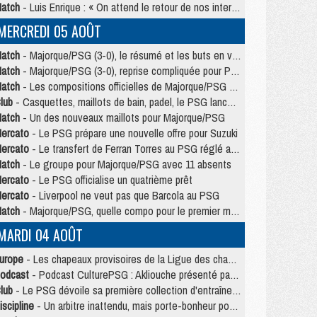
atch
- Luis Enrique : « On attend le retour de nos internationaux »
MERCREDI 05 AOÛT
atch
- Majorque/PSG (3-0), le résumé et les buts en video
atch
- Majorque/PSG (3-0), reprise compliquée pour Paris
atch
- Les compositions officielles de Majorque/PSG avec Kvara et de nombreux jeunes
lub
- Casquettes, maillots de bain, padel, le PSG lance sa collection été
atch
- Un des nouveaux maillots pour Majorque/PSG
ercato
- Le PSG prépare une nouvelle offre pour Suzuki
ercato
- Le transfert de Ferran Torres au PSG réglé avant le 12 août ?
atch
- Le groupe pour Majorque/PSG avec 11 absents
ercato
- Le PSG officialise un quatrième prêt
ercato
- Liverpool ne veut pas que Barcola au PSG
atch
- Majorque/PSG, quelle compo pour le premier match de la saison 2026/27 ?
MARDI 04 AOÛT
urope
- Les chapeaux provisoires de la Ligue des champions 2026/27
odcast
- Podcast CulturePSG : Akliouche présenté par un fan de Monaco
lub
- Le PSG dévoile sa première collection d'entraînement pour 2026/2027
iscipline
- Un arbitre inattendu, mais porte-bonheur pour Lens/PSG