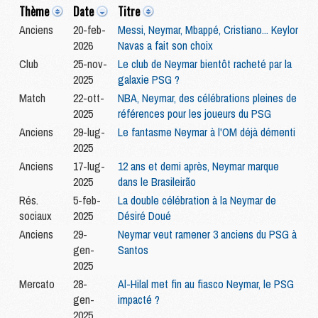
Thème
Date
Titre
Anciens
20-feb-
Messi, Neymar, Mbappé, Cristiano... Keylor
2026
Navas a fait son choix
Club
25-nov-
Le club de Neymar bientôt racheté par la
2025
galaxie PSG ?
Match
22-ott-
NBA, Neymar, des célébrations pleines de
2025
références pour les joueurs du PSG
Anciens
29-lug-
Le fantasme Neymar à l'OM déjà démenti
2025
Anciens
17-lug-
12 ans et demi après, Neymar marque
2025
dans le Brasileirão
Rés.
5-feb-
La double célébration à la Neymar de
sociaux
2025
Désiré Doué
Anciens
29-
Neymar veut ramener 3 anciens du PSG à
gen-
Santos
2025
Mercato
28-
Al-Hilal met fin au fiasco Neymar, le PSG
gen-
impacté ?
2025