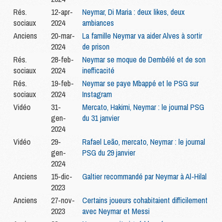
Rés.
12-apr-
Neymar, Di Maria : deux likes, deux
sociaux
2024
ambiances
Anciens
20-mar-
La famille Neymar va aider Alves à sortir
2024
de prison
Rés.
28-feb-
Neymar se moque de Dembélé et de son
sociaux
2024
inefficacité
Rés.
19-feb-
Neymar se paye Mbappé et le PSG sur
sociaux
2024
Instagram
Vidéo
31-
Mercato, Hakimi, Neymar : le journal PSG
gen-
du 31 janvier
2024
Vidéo
29-
Rafael Leão, mercato, Neymar : le journal
gen-
PSG du 29 janvier
2024
Anciens
15-dic-
Galtier recommandé par Neymar à Al-Hilal
2023
Anciens
27-nov-
Certains joueurs cohabitaient difficilement
2023
avec Neymar et Messi