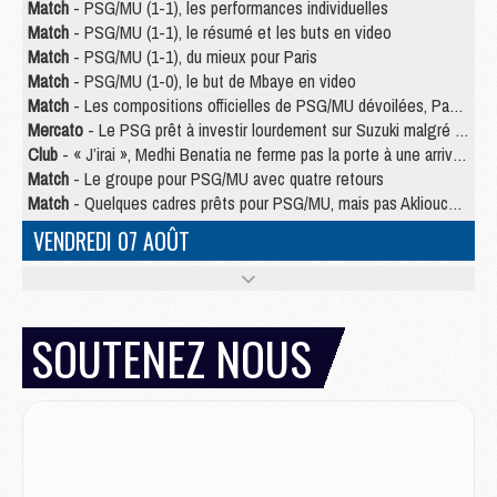
Match
- PSG/MU (1-1), les performances individuelles
Match
- PSG/MU (1-1), le résumé et les buts en video
Match
- PSG/MU (1-1), du mieux pour Paris
Match
- PSG/MU (1-0), le but de Mbaye en video
Match
- Les compositions officielles de PSG/MU dévoilées, Pacho titulaire
Mercato
- Le PSG prêt à investir lourdement sur Suzuki malgré Safonov et Chevalier
Club
- « J’irai », Medhi Benatia ne ferme pas la porte à une arrivée au PSG
Match
- Le groupe pour PSG/MU avec quatre retours
Match
- Quelques cadres prêts pour PSG/MU, mais pas Akliouche ?
VENDREDI 07 AOÛT
Match
- Premières tendances pour les compositions de PSG/MU
Mercato
- Liverpool avance de 15 M€ pour Barcola
Mercato
- Un jeune lancé par Luis Enrique fait ses adieux au PSG
SOUTENEZ NOUS
Match
- PSG/MU, sur quelle chaine et à quelle heure regarder le match ?
Match
- Akliouche déjà à l'entraînement et concerné par PSG/MU ?
Match
- Les maillots de PSG/Aston Villa connus
Mercato
- Le PSG va augmenter son offre pour Godts
Mercato
- Le PSG avait un autre plan pour Mbaye
Mercato
- Le PSG officialise Akliouche, sa deuxième recrue de l’été