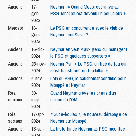
Anciens
17-
Neymar : « Quand Messi est arrivé au
gen-
PSG, Mbappé est devenu un peu jaloux »
2025
Mercato
16-
Le PSG en concurrence avec le club de
gen-
Neymar pour Salah ?
2025
Anciens
16-dic-
Neymar en veut « aux gens qui managent
2024
le PSG et quelques supporters »
Anciens
25-nov-
Neymar Pai : « Le PSG, un truc de fou qui
2024
s'est transformé en tourbillon »
Anciens
6-nov-
Loin du PSG, le cauchemar continue pour
2024
Mbappé et Neymar
Rés.
30-
Quand Neymar crève les pneus d'un
sociaux
mag-
ancien de l'OM
2024
Rés.
17-apr-
« Suce-boules », le nouveau dérapage de
sociaux
2024
Neymar sur Mbappé
Anciens
13-apr-
La triste fin de Neymar au PSG racontée
2024