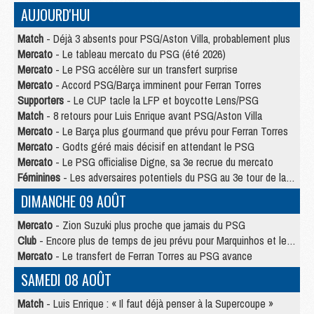
AUJOURD'HUI
Match
- Déjà 3 absents pour PSG/Aston Villa, probablement plus
Mercato
- Le tableau mercato du PSG (été 2026)
Mercato
- Le PSG accélère sur un transfert surprise
Mercato
- Accord PSG/Barça imminent pour Ferran Torres
Supporters
- Le CUP tacle la LFP et boycotte Lens/PSG
Match
- 8 retours pour Luis Enrique avant PSG/Aston Villa
Mercato
- Le Barça plus gourmand que prévu pour Ferran Torres
Mercato
- Godts géré mais décisif en attendant le PSG
Mercato
- Le PSG officialise Digne, sa 3e recrue du mercato
Féminines
- Les adversaires potentiels du PSG au 3e tour de la Ligue des Champions féminine
DIMANCHE 09 AOÛT
Mercato
- Zion Suzuki plus proche que jamais du PSG
Club
- Encore plus de temps de jeu prévu pour Marquinhos et les Portugais en Supercoupe
Mercato
- Le transfert de Ferran Torres au PSG avance
SAMEDI 08 AOÛT
Match
- Luis Enrique : « Il faut déjà penser à la Supercoupe »