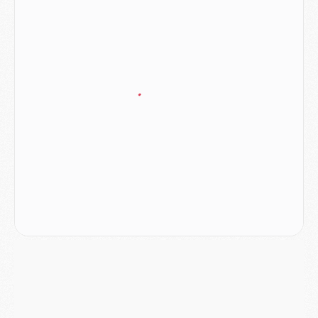
JEUDI 06 AOÛT
Europe
- Pourquoi le PSG redémarre 2026/27 au 4e rang du coefficient UEFA
Mercato
- Contrat de 7 ans et transfert record pour Diomandé loin du PSG
Club
- Du repos supplémentaire pour Hakimi
Match
- Aston Villa privé de sa recrue record face au PSG
Match
- Ndjantou après Majorque/PSG : « Je ne me mets pas de plafond »
Mercato
- La deuxième recrue du PSG arrive
Mercato
- Ferran Torres aurait enfin tranché entre le PSG et le Barça
Match
- Rafel Pol « touché » par l'hommage reçu avant Majorque/PSG
Match
- Majorque/PSG (3-0), les performances individuelles
Match
- Luis Enrique : « On attend le retour de nos internationaux »
MERCREDI 05 AOÛT
Match
- Majorque/PSG (3-0), le résumé et les buts en video
Match
- Majorque/PSG (3-0), reprise compliquée pour Paris
Match
- Les compositions officielles de Majorque/PSG avec Kvara et de nombreux jeunes
Club
- Casquettes, maillots de bain, padel, le PSG lance sa collection été
Match
- Un des nouveaux maillots pour Majorque/PSG
Mercato
- Le PSG prépare une nouvelle offre pour Suzuki
Mercato
- Le transfert de Ferran Torres au PSG réglé avant le 12 août ?