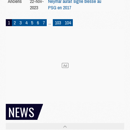
Anciens
22-nov-
Neymar aurait signé blessé au
2023
PSG en 2017
1
2
3
4
5
6
7
...
103
104
NEWS