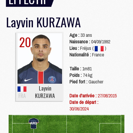
Layvin
KURZAWA
Age :
33 ans
20
Naissance :
04/09/1992
Lieu :
Fréjus (
)
Nationalité :
France
Taille :
1m81
Poids :
74 kg
Pied fort :
Gaucher
Layvin
FRA
KURZAWA
Date d'arrivée :
27/08/2015
Date de départ :
30/06/2024