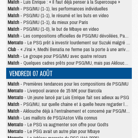
Match
- Luis Enrique : « Il faut déjà penser à la Supercoupe »
Match
- PSG/MU (1-1), les performances individuelles
Match
- PSG/MU (1-1), le résumé et les buts en video
Match
- PSG/MU (1-1), du mieux pour Paris
Match
- PSG/MU (1-0), le but de Mbaye en video
Match
- Les compositions officielles de PSG/MU dévoilées, Pacho titulaire
Mercato
- Le PSG prêt à investir lourdement sur Suzuki malgré Safonov et Chevalier
Club
- « J’irai », Medhi Benatia ne ferme pas la porte à une arrivée au PSG
Match
- Le groupe pour PSG/MU avec quatre retours
Match
- Quelques cadres prêts pour PSG/MU, mais pas Akliouche ?
VENDREDI 07 AOÛT
Match
- Premières tendances pour les compositions de PSG/MU
Mercato
- Liverpool avance de 15 M€ pour Barcola
Mercato
- Un jeune lancé par Luis Enrique fait ses adieux au PSG
Match
- PSG/MU, sur quelle chaine et à quelle heure regarder le match ?
Match
- Akliouche déjà à l'entraînement et concerné par PSG/MU ?
Match
- Les maillots de PSG/Aston Villa connus
Mercato
- Le PSG va augmenter son offre pour Godts
Mercato
- Le PSG avait un autre plan pour Mbaye