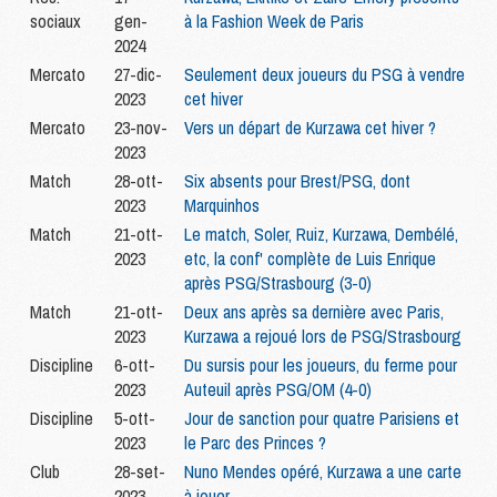
sociaux
gen-
à la Fashion Week de Paris
2024
Mercato
27-dic-
Seulement deux joueurs du PSG à vendre
2023
cet hiver
Mercato
23-nov-
Vers un départ de Kurzawa cet hiver ?
2023
Match
28-ott-
Six absents pour Brest/PSG, dont
2023
Marquinhos
Match
21-ott-
Le match, Soler, Ruiz, Kurzawa, Dembélé,
2023
etc, la conf' complète de Luis Enrique
après PSG/Strasbourg (3-0)
Match
21-ott-
Deux ans après sa dernière avec Paris,
2023
Kurzawa a rejoué lors de PSG/Strasbourg
Discipline
6-ott-
Du sursis pour les joueurs, du ferme pour
2023
Auteuil après PSG/OM (4-0)
Discipline
5-ott-
Jour de sanction pour quatre Parisiens et
2023
le Parc des Princes ?
Club
28-set-
Nuno Mendes opéré, Kurzawa a une carte
2023
à jouer