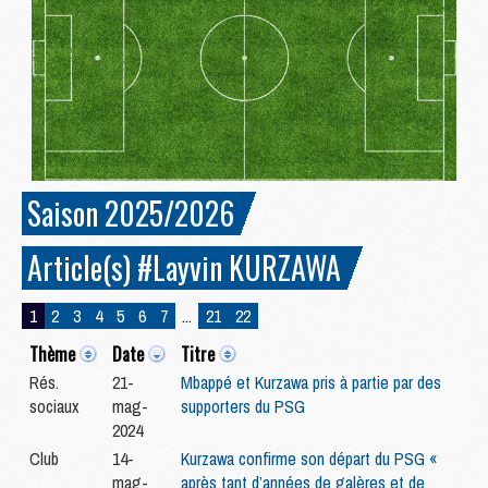
Saison 2025/2026
Article(s) #Layvin KURZAWA
1
2
3
4
5
6
7
...
21
22
Thème
Date
Titre
Rés.
21-
Mbappé et Kurzawa pris à partie par des
sociaux
mag-
supporters du PSG
2024
Club
14-
Kurzawa confirme son départ du PSG «
mag-
après tant d’années de galères et de