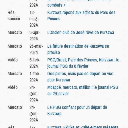
2024
combats »
Rés.
13-
Kurzawa répond aux sifflets du Parc des
sociaux
mag-
Princes
2024
Mercato
5-apr-
L'ancien club de Jesé rêve de Kurzawa
2024
Mercato
25-mar-
La future destination de Kurzawa se
2024
précise
Vidéo
6-feb-
PSG/Brest, Parc des Princes, Kurzawa : le
2024
journal PSG du 6 février
Mercato
1-feb-
Des pistes, mais pas de départ en vue
2024
pour Kurzawa
Vidéo
24-
Mbappé, mercato, maillot : le journal PSG
gen-
du 24 janvier
2024
Mercato
24-
Le PSG confiant pour un départ de
gen-
Kurzawa
2024
Rés.
17-
Kurzawa, Ekitike et Zaïre-Emery présents