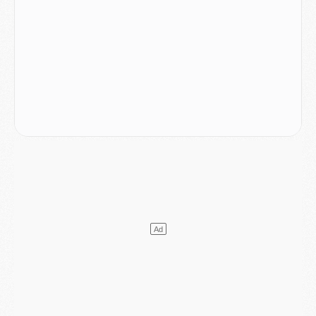
Mercato
- Le PSG prépare une nouvelle offre pour Suzuki
Mercato
- Le transfert de Ferran Torres au PSG réglé avant le 12 août ?
Match
- Le groupe pour Majorque/PSG avec 11 absents
Mercato
- Le PSG officialise un quatrième prêt
Mercato
- Liverpool ne veut pas que Barcola au PSG
Match
- Majorque/PSG, quelle compo pour le premier match de la saison 2026/27 ?
MARDI 04 AOÛT
Europe
- Les chapeaux provisoires de la Ligue des champions 2026/27
Podcast
- Podcast CulturePSG : Akliouche présenté par un fan de Monaco
Club
- Le PSG dévoile sa première collection d'entraînement pour 2026/2027
Discipline
- Un arbitre inattendu, mais porte-bonheur pour Lens/PSG
Match
- Majorque/PSG, sur quelle chaine et à quelle heure regarder le match ?
Mercato
- Le plan du PSG pour Suzuki et Chevalier se précise
Mercato
- L'Ajax refuse la première offre du PSG pour Godts
Mercato
- Le PSG veut accélérer, Ferran Torres temporise
Mercato
- Liverpool encore très loin du compte pour Barcola
LUNDI 03 AOÛT
Match
- Podcast CulturePSG : Mercato (Godts, Suzuki, Akliouche, Barcola, etc)