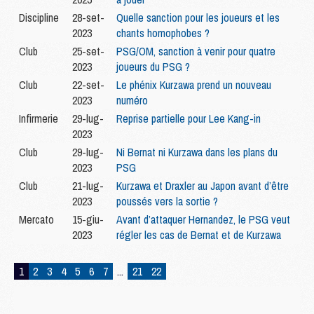
Discipline
28-set-
Quelle sanction pour les joueurs et les
2023
chants homophobes ?
Club
25-set-
PSG/OM, sanction à venir pour quatre
2023
joueurs du PSG ?
Club
22-set-
Le phénix Kurzawa prend un nouveau
2023
numéro
Infirmerie
29-lug-
Reprise partielle pour Lee Kang-in
2023
Club
29-lug-
Ni Bernat ni Kurzawa dans les plans du
2023
PSG
Club
21-lug-
Kurzawa et Draxler au Japon avant d’être
2023
poussés vers la sortie ?
Mercato
15-giu-
Avant d’attaquer Hernandez, le PSG veut
2023
régler les cas de Bernat et de Kurzawa
1
2
3
4
5
6
7
...
21
22