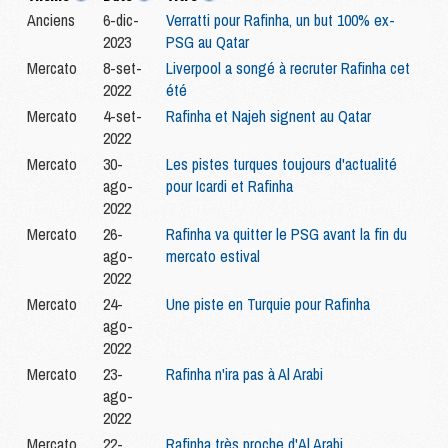
Anciens
6-dic-
Verratti pour Rafinha, un but 100% ex-
2023
PSG au Qatar
Mercato
8-set-
Liverpool a songé à recruter Rafinha cet
2022
été
Mercato
4-set-
Rafinha et Najeh signent au Qatar
2022
Mercato
30-
Les pistes turques toujours d'actualité
ago-
pour Icardi et Rafinha
2022
Mercato
26-
Rafinha va quitter le PSG avant la fin du
ago-
mercato estival
2022
Mercato
24-
Une piste en Turquie pour Rafinha
ago-
2022
Mercato
23-
Rafinha n'ira pas à Al Arabi
ago-
2022
Mercato
22-
Rafinha très proche d'Al Arabi