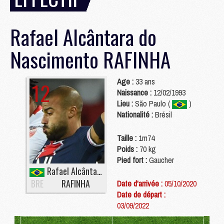
Rafael Alcântara do
Nascimento
RAFINHA
Age :
33 ans
12
Naissance :
12/02/1993
Lieu :
São Paulo (
)
Nationalité :
Brésil
Taille :
1m74
Poids :
70 kg
Pied fort :
Gaucher
Rafael Alcântara do Nascimento
BRE
RAFINHA
Date d'arrivée :
05/10/2020
Date de départ :
03/09/2022