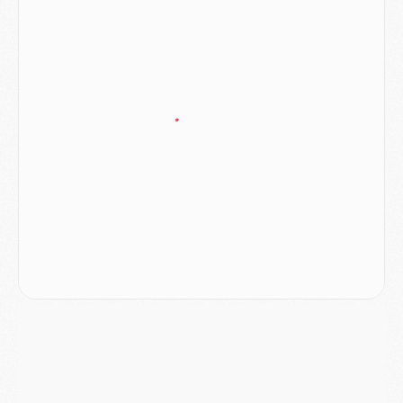
Mercato
- L'Ajax attend bien plus de 45M pour Mika Godts
Club
- Quatre retours importants dans le groupe du PSG, et un plus discret
Mercato
- Ayari file en Ligue 2
Club
- Le PSG s'associe avec un géant de la tech
Mercato
- Vu d'Italie, le transfert de Suzuki au PSG est bien engagé
Mercato
- Ferran Torres ne serait pas à vendre, mais...
Europe
- Gros coup dur pour Aston Villa avant de croiser le PSG
DIMANCHE 02 AOÛT
Mercato
- Le transfert de Kolo Muani à la Juventus est officiel
Mercato
- [MAJ] Le PSG a fait une grosse offre à Parme pour Suzuki
Mercato
- Le PSG a envoyé une première offre pour Mika Godts
Club
- Après Pacho, d'autres retours en vue
Mercato
- Changement de dernière minute pour Kolo Muani
SAMEDI 01 AOÛT
Mercato
- L'agent de Mika Godts confirme un accord avec le PSG
Club
- Quels numéros de maillot pour Akliouche et Digne au PSG ?
Match
- Un hommage prévu lors de Brest/PSG
Mercato
- Le PSG et le Barça ont rendez-vous pour Ferran Torres
Mercato
- Guéla Doué dans les listes du PSG