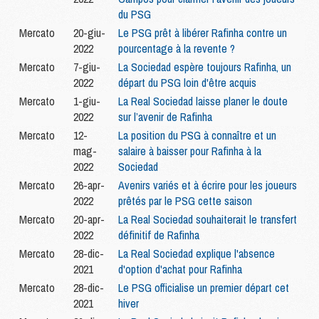
du PSG
Mercato
20-giu-
Le PSG prêt à libérer Rafinha contre un
2022
pourcentage à la revente ?
Mercato
7-giu-
La Sociedad espère toujours Rafinha, un
2022
départ du PSG loin d'être acquis
Mercato
1-giu-
La Real Sociedad laisse planer le doute
2022
sur l’avenir de Rafinha
Mercato
12-
La position du PSG à connaître et un
mag-
salaire à baisser pour Rafinha à la
2022
Sociedad
Mercato
26-apr-
Avenirs variés et à écrire pour les joueurs
2022
prêtés par le PSG cette saison
Mercato
20-apr-
La Real Sociedad souhaiterait le transfert
2022
définitif de Rafinha
Mercato
28-dic-
La Real Sociedad explique l'absence
2021
d'option d'achat pour Rafinha
Mercato
28-dic-
Le PSG officialise un premier départ cet
2021
hiver