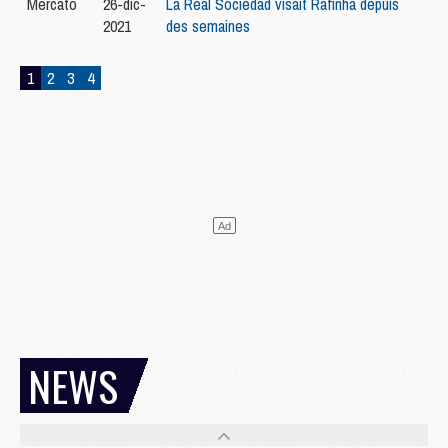
Mercato
26-dic-
La Real Sociedad visait Rafinha depuis
2021
des semaines
1
2
3
4
NEWS