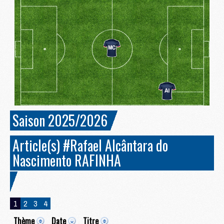
Saison 2025/2026
Article(s) #Rafael Alcântara do
Nascimento RAFINHA
1
2
3
4
Thème
Date
Titre