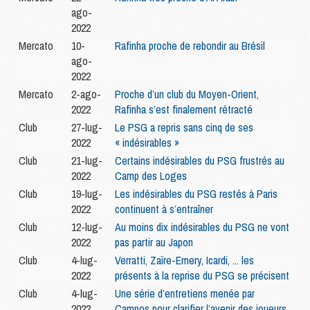
ago-
2022
Mercato
10-
Rafinha proche de rebondir au Brésil
ago-
2022
Mercato
2-ago-
Proche d’un club du Moyen-Orient,
2022
Rafinha s’est finalement rétracté
Club
27-lug-
Le PSG a repris sans cinq de ses
2022
« indésirables »
Club
21-lug-
Certains indésirables du PSG frustrés au
2022
Camp des Loges
Club
19-lug-
Les indésirables du PSG restés à Paris
2022
continuent à s’entraîner
Club
12-lug-
Au moins dix indésirables du PSG ne vont
2022
pas partir au Japon
Club
4-lug-
Verratti, Zaïre-Emery, Icardi, ... les
2022
présents à la reprise du PSG se précisent
Club
4-lug-
Une série d’entretiens menée par
2022
Campos pour clarifier l’avenir des joueurs