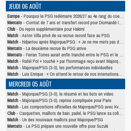
JEUDI 06 AOÛT
Europe
- Pourquoi le PSG redémarre 2026/27 au 4e rang du coefficient UEFA
Mercato
- Contrat de 7 ans et transfert record pour Diomandé loin du PSG
Club
- Du repos supplémentaire pour Hakimi
Match
- Aston Villa privé de sa recrue record face au PSG
Match
- Ndjantou après Majorque/PSG : « Je ne me mets pas de plafond »
Mercato
- La deuxième recrue du PSG arrive
Mercato
- Ferran Torres aurait enfin tranché entre le PSG et le Barça
Match
- Rafel Pol « touché » par l'hommage reçu avant Majorque/PSG
Match
- Majorque/PSG (3-0), les performances individuelles
Match
- Luis Enrique : « On attend le retour de nos internationaux »
MERCREDI 05 AOÛT
Match
- Majorque/PSG (3-0), le résumé et les buts en video
Match
- Majorque/PSG (3-0), reprise compliquée pour Paris
Match
- Les compositions officielles de Majorque/PSG avec Kvara et de nombreux jeunes
Club
- Casquettes, maillots de bain, padel, le PSG lance sa collection été
Match
- Un des nouveaux maillots pour Majorque/PSG
Mercato
- Le PSG prépare une nouvelle offre pour Suzuki