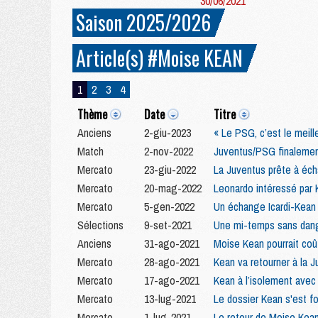
30/06/2021
Saison 2025/2026
Article(s) #Moise KEAN
1
2
3
4
Thème
Date
Titre
Anciens
2-giu-2023
« Le PSG, c’est le meil
Match
2-nov-2022
Juventus/PSG finalemen
Mercato
23-giu-2022
La Juventus prête à éch
Mercato
20-mag-2022
Leonardo intéressé par 
Mercato
5-gen-2022
Un échange Icardi-Kean 
Sélections
9-set-2021
Une mi-temps sans dang
Anciens
31-ago-2021
Moise Kean pourrait coû
Mercato
28-ago-2021
Kean va retourner à la J
Mercato
17-ago-2021
Kean à l’isolement avec 
Mercato
13-lug-2021
Le dossier Kean s'est f
Mercato
1-lug-2021
Le retour de Moise Kea