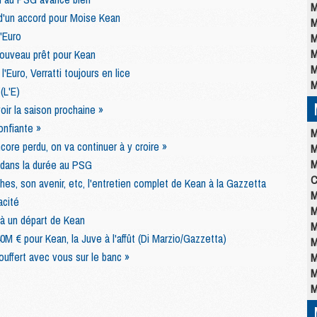
M
d'un accord pour Moise Kean
M
l'Euro
M
M
ouveau prêt pour Kean
M
l'Euro, Verratti toujours en lice
M
(L'E)
oir la saison prochaine »
onfiante »
M
core perdu, on va continuer à y croire »
M
M
e dans la durée au PSG
C
es, son avenir, etc, l'entretien complet de Kean à la Gazzetta
M
acité
M
 à un départ de Kean
M
M € pour Kean, la Juve à l'affût (Di Marzio/Gazzetta)
M
ouffert avec vous sur le banc »
M
M
M