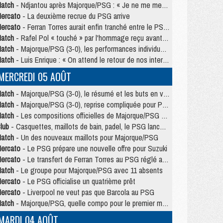
atch
- Ndjantou après Majorque/PSG : « Je ne me mets pas de plafond »
ercato
- La deuxième recrue du PSG arrive
ercato
- Ferran Torres aurait enfin tranché entre le PSG et le Barça
atch
- Rafel Pol « touché » par l'hommage reçu avant Majorque/PSG
atch
- Majorque/PSG (3-0), les performances individuelles
atch
- Luis Enrique : « On attend le retour de nos internationaux »
MERCREDI 05 AOÛT
atch
- Majorque/PSG (3-0), le résumé et les buts en video
atch
- Majorque/PSG (3-0), reprise compliquée pour Paris
atch
- Les compositions officielles de Majorque/PSG avec Kvara et de nombreux jeunes
lub
- Casquettes, maillots de bain, padel, le PSG lance sa collection été
atch
- Un des nouveaux maillots pour Majorque/PSG
ercato
- Le PSG prépare une nouvelle offre pour Suzuki
ercato
- Le transfert de Ferran Torres au PSG réglé avant le 12 août ?
atch
- Le groupe pour Majorque/PSG avec 11 absents
ercato
- Le PSG officialise un quatrième prêt
ercato
- Liverpool ne veut pas que Barcola au PSG
atch
- Majorque/PSG, quelle compo pour le premier match de la saison 2026/27 ?
MARDI 04 AOÛT