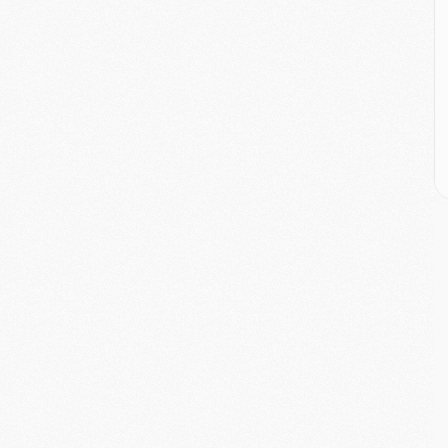
E
M
M
M
C
M
M
C
M
M
M
M
M
M
C