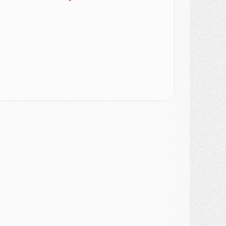
urope
- Gros coup dur pour Aston Villa avant de croiser le PSG
DIMANCHE 02 AOÛT
ercato
- Le transfert de Kolo Muani à la Juventus est officiel
ercato
- [MAJ] Le PSG a fait une grosse offre à Parme pour Suzuki
ercato
- Le PSG a envoyé une première offre pour Mika Godts
lub
- Après Pacho, d'autres retours en vue
ercato
- Changement de dernière minute pour Kolo Muani
SAMEDI 01 AOÛT
ercato
- L'agent de Mika Godts confirme un accord avec le PSG
lub
- Quels numéros de maillot pour Akliouche et Digne au PSG ?
atch
- Un hommage prévu lors de Brest/PSG
ercato
- Le PSG et le Barça ont rendez-vous pour Ferran Torres
ercato
- Guéla Doué dans les listes du PSG
ercato
- Le transfert de Mika Godts au PSG en bonne voie
VENDREDI 31 JUILLET
atch
- Un diffuseur annoncé pour les deux premiers matchs amicaux du PSG
ercato
- Le transfert d'Akliouche au PSG bouclé, le montant se précise
lub
- Un retour majeur dans le groupe du PSG