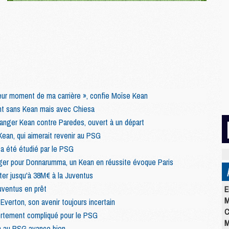
leur moment de ma carrière », confie Moïse Kean
t sans Kean mais avec Chiesa
anger Kean contre Paredes, ouvert à un départ
Kean, qui aimerait revenir au PSG
a été étudié par le PSG
er pour Donnarumma, un Kean en réussite évoque Paris
ter jusqu'à 38M€ à la Juventus
uventus en prêt
E
M
Everton, son avenir toujours incertain
C
ortement compliqué pour le PSG
M
n au PSG avance bien