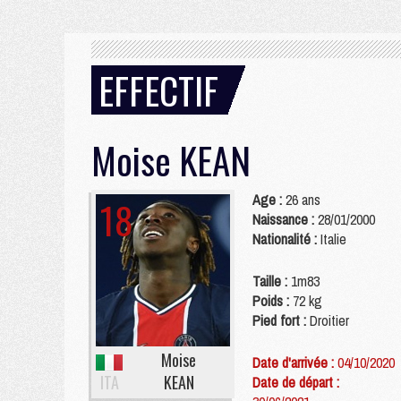
EFFECTIF
Moise
KEAN
Age :
26 ans
18
Naissance :
28/01/2000
Nationalité :
Italie
Taille :
1m83
Poids :
72 kg
Pied fort :
Droitier
Moise
Date d'arrivée :
04/10/2020
ITA
KEAN
Date de départ :