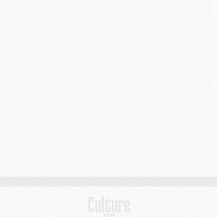
C
M
S
M
C
M
C
M
M
M
M
M
M
M
M
M