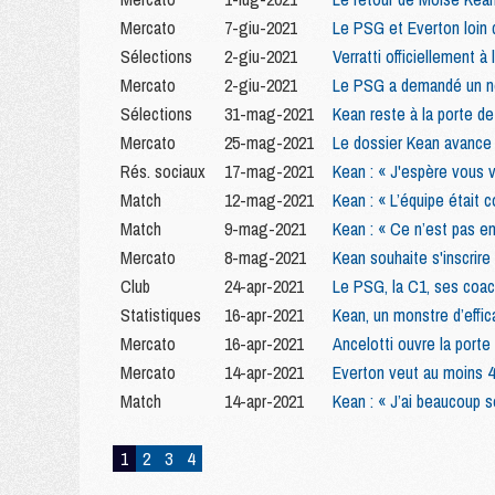
Mercato
7-giu-2021
Le PSG et Everton loin 
Sélections
2-giu-2021
Verratti officiellement à 
Mercato
2-giu-2021
Le PSG a demandé un n
Sélections
31-mag-2021
Kean reste à la porte de 
Mercato
25-mag-2021
Le dossier Kean avance 
Rés. sociaux
17-mag-2021
Kean : « J'espère vous v
Match
12-mag-2021
Kean : « L’équipe était c
Match
9-mag-2021
Kean : « Ce n’est pas en
Mercato
8-mag-2021
Kean souhaite s'inscrir
Club
24-apr-2021
Le PSG, la C1, ses coach
Statistiques
16-apr-2021
Kean, un monstre d’effic
Mercato
16-apr-2021
Ancelotti ouvre la porte
Mercato
14-apr-2021
Everton veut au moins 40
Match
14-apr-2021
Kean : « J’ai beaucoup s
1
2
3
4