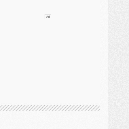
lub
- [MAJ] Ndjantou et deux jeunes du PSG annoncés dans un tournoi U21
ercato
- L'étonnante piste Suzuki confirmée et onéreuse
JEUDI 30 JUILLET
élections
- Ancelotti fait le ménage au Brésil mais veut garder Marquinhos
ercato
- Le statu quo du milieu du PSG se précise
lub
- Le PSG plutôt que la FIFA pour Al-Khelaïfi, poussé par l'UEFA ?
ercato
- Le PSG presserait Ferran Torres de se décider, deux pistes de secours
lub
- Déguisements, shopping, double scouting, Luis Campos dévoile ses méthodes
ercato
- Kroupi retiré du mercato
ercato
- Enfin une avancée dans le transfert d'Akliouche
MERCREDI 29 JUILLET
ercato
- Ferran Torres priorité du PSG, mais ouvert à tout
ercato
- Première offre de Liverpool en approche pour Barcola
ercato
- Le montant du transfert de Kolo Muani se précise, la formule aussi
ercato
- Kolo Muani attendu en Italie, son transfert débloqué
ercato
- Monaco a encore repoussé une offre du PSG pour Akliouche
ercato
- Liverpool presque d'accord avec Barcola, le PSG pas du tout
ercato
- Moment décisif pour le transfert de Kolo Muani