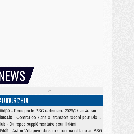
NEWS
AUJOURD'HUI
urope
- Pourquoi le PSG redémarre 2026/27 au 4e rang du coefficient UEFA
ercato
- Contrat de 7 ans et transfert record pour Diomandé loin du PSG
lub
- Du repos supplémentaire pour Hakimi
atch
- Aston Villa privé de sa recrue record face au PSG